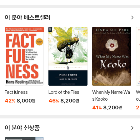
이 분야 베스트셀러
Factfulness
Lord of the Flies
When My Name Wa
Wi
s Keoko
ou
42
8,000
46
8,200
%
%
원
원
Cr
41
8,200
2
%
원
이 분야 신상품