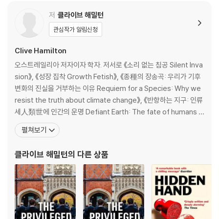
At the same time, all attempts by progressives to cut humans
The antinomy of the Anthropocene
down to size by attacking anthropocentrism come up against
The new anthropocentrism
저
클라이브 해밀턴
the insurmountable fact that human beings now possess eno
The world-making creature
관심작가 알림신청
ugh power to change the Earth's course. It's too late to turn ba
The new anthropocentrism versus ecomodernism In praise of
ck the geological clock, and there is no going back to premod
technology
Clive Hamilton
ern ways of thinking.
오스트레일리아 저자이자 학자. 저서로 《소리 없는 침공 Silent Inva
3 Friends and Adversaries
sion》, 《성장 집착 Growth Fetish》, 《종種의 장송곡: 우리가 기후
We must face the fact that humans are at the centre of the w
Grand narratives are dead, until now
변화의 진실을 거부하는 이유 Requiem for a Species: Why we
orld, even if we must give the idea that we can control the pla
After post-humanism
resist the truth about climate change》, 《반항하는 지구: 인류
net. These truths call for a new kind of anthropocentrism, a ph
The freak of nature
세人類世에 인간의 운명 Defiant Earth: The fate of humans in
ilosophy by which we might use our power responsibly and fin
The ontological wrong turn
the Anthropocene》 등이 있다. 그가 설립한 싱크탱크 오스트레일
펼쳐보기
d a way to live on a defiant Earth.
Recovering the cosmological sense?
리아연구소에서 14년간 소장을 역임했다. 캔버라에 있는 찰스 스터
트 대학교 교수인 그는
클라이브 해밀턴
의 다른 상품
4 A Planetary History?
The significance of humans
Does history have a meaning?
An Enlightenment fable
'Politics is fate'