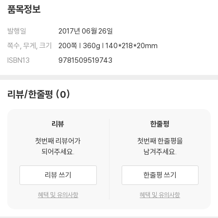
품목정보
발행일
2017년 06월 26일
쪽수, 무게, 크기
200쪽 | 360g | 140*218*20mm
ISBN13
9781509519743
리뷰/한줄평
0
리뷰
한줄평
첫번째 리뷰어가
첫번째 한줄평을
되어주세요.
남겨주세요.
리뷰 쓰기
한줄평 쓰기
혜택 및 유의사항
혜택 및 유의사항