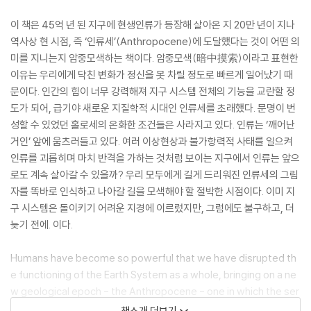
이 책은 45억 년 된 지구에 현생인류가 등장해 살아온 지 20만 년이 지나
역사상 현 시점, 즉 ‘인류세’(Anthropocene)에 도달했다는 것이 어떤 의
미를 지니는지 암중모색하는 책이다. 암중모색(暗中摸索)이라고 표현한
이유는 우리에게 닥친 변화가 정신을 못 차릴 정도로 빠르게 일어났기 때
문이다. 인간의 힘이 너무 강력해져 지구 시스템 전체의 기능을 교란할 정
도가 되어, 급기야 새로운 지질학적 시대인 인류세를 초래했다. 문명이 번
성할 수 있었던 홀로세의 온화한 조건들은 사라지고 있다. 인류는 ‘깨어난
거인’ 앞에 움츠러들고 있다. 여러 이상현상과 불가항력적 사태를 일으켜
인류를 괴롭히며 마치 반격을 가하는 것처럼 보이는 지구에서 인류는 앞으
로도 계속 살아갈 수 있을까? 우리 모두에게 길게 드리워진 인류세의 그림
자를 똑바로 인식하고 나아갈 길을 모색해야 할 절박한 시점이다. 이미 지
구 시스템은 돌이키기 어려운 지경에 이르렀지만, 그럼에도 불구하고, 더
늦기 전에. 이다.
Humans have become so powerful that we have disrupted th
e functioning of the Earth System as a whole, bringing on a ne
w geological epoch - the Anthropocene - one in which the ser
ene and clement conditions that allowed civilisation to flourish
책소개 더보기