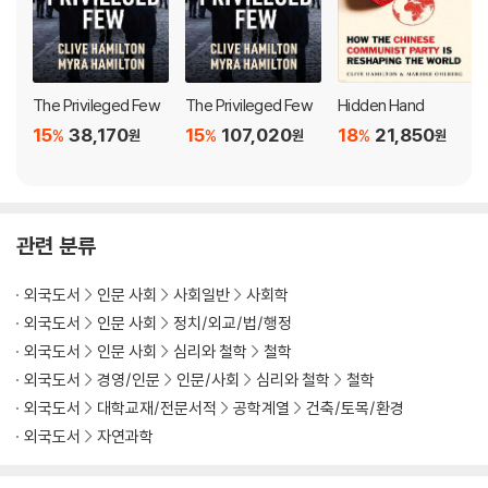
5 The Rise and Fall of the Super-agent
Freedom is woven into nature-as-a-whole
Responsibility is not enough
Living without Utopia
The Privileged Few
The Privileged Few
Hidden Hand
Notes
15
38,170
15
107,020
18
21,850
%
%
%
원
원
원
Index
관련 분류
외국도서
인문 사회
사회일반
사회학
외국도서
인문 사회
정치/외교/법/행정
외국도서
인문 사회
심리와 철학
철학
외국도서
경영/인문
인문/사회
심리와 철학
철학
외국도서
대학교재/전문서적
공학계열
건축/토목/환경
외국도서
자연과학