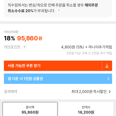
직수입외서는 변심/착오로 인해 주문을 취소할 경우
해외주문
취소수수료 20%
가 부과됩니다.
116,910
원
18
95,860
YES포인트
4,800원 (5%)
마니아추가적립
5만원 이상 구매 시 2천원 추가 적립
사용 가능한 쿠폰 받기
앱 다운 시 1천원 상품권
결제혜택
최대 2,000원 즉시할인
종이책
번역서
95,860
원
16,200
원