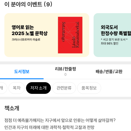
이 분야의 이벤트
9
리뷰/한줄평
도서정보
배송/반품/교환
0
개
목차
저자 소개
관련분류
품목정보
책소개
점점 더 예측불가해지는 지구에서 앞으로 인류는 어떻게 살아갈까?
인간과 지구의 미래에 대한 과학적·철학적 고찰과 전망