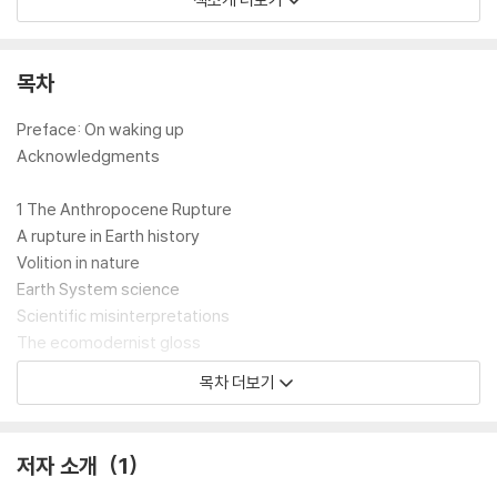
are disappearing and we quail before 'the wakened giant'.
The emergence of a conscious creature capable of using tec
목차
hnology to bring about a rupture in the Earth's geochronology i
s an event of monumental significance, on a par with the arriva
Preface: On waking up
l of civilisation itself.
Acknowledgments
What does it mean to have arrived at this point, where human
1 The Anthropocene Rupture
history and Earth history collide? Some interpret the Anthropo
A rupture in Earth history
cene as no more than a development of what they already kn
Volition in nature
ow, obscuring and deflating its profound significance. But the
Earth System science
Anthropocene demands that we rethink everything. The mod
Scientific misinterpretations
ern belief in the free, reflexive being making its own future by
The ecomodernist gloss
taking control of its environment - even to the point of geoen
An epoch by any other name
목차 더보기
gineering - is now impossible because we have rendered the
Earth more unpredictable and less controllable, a disobedient
2 A New Anthropocentrism
planet.
To doubt everything
저자 소개
1
Anthropocentrism redux