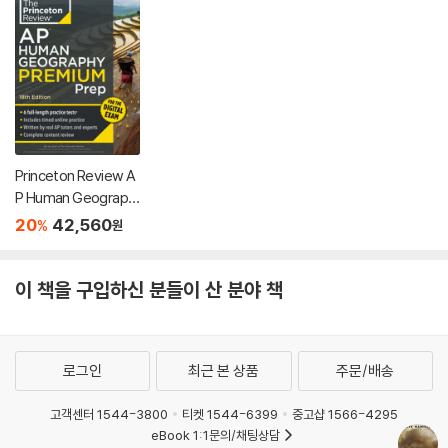
Princeton Review A
P Human Geograph
y Premium Prep, 18t
20
42,560
%
원
h Edition: 6 Practice
Tests + Digital Prac
tice Online + Conte
이 책을 구입하신 분들이 산 분야 책
nt Review
로그인
최근 본 상품
주문/배송
고객센터 1544-3800
티켓 1544-6399
중고샵 1566-4295
eBook 1:1문의/채팅상담