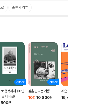
으로
출판사 리뷰
로 행복하라 (10만
삶을 견디는 기쁨
레슨
삶으로 
기념 에디션)
기
10
10,800
15,400
%
원
원
,500
12,60
원