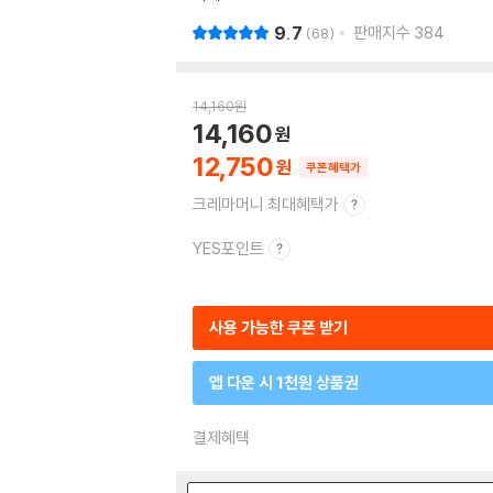
9.7
판매지수
384
68
14,160
원
14,160
12,750
쿠폰혜택가
크레마머니 최대혜택가
YES포인트
사용 가능한 쿠폰 받기
앱 다운 시 1천원 상품권
결제혜택