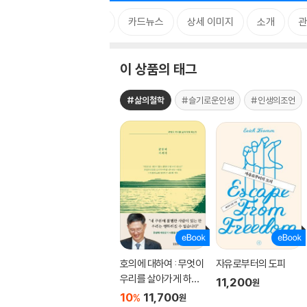
태그
카드뉴스
상세 이미지
소개
관
이 상품의 태그
#삶의철학
#슬기로운인생
#인생의조언
호의에 대하여 : 무엇이
자유로부터의 도피
우리를 살아가게 하는
11,200
원
가
10
11,700
%
원