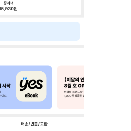
종이책
15,930
원
배송/반품/교환