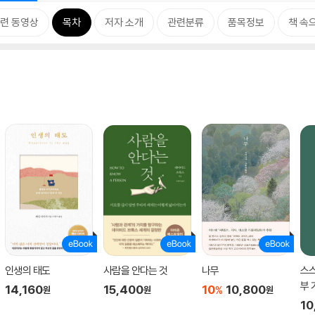
련 동영상
목차
저자 소개
관련분류
품목정보
책 속
인생의 태도
사람을 안다는 것
나무
스스
부 
14,160
15,400
10
10,800
%
원
원
원
10