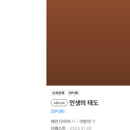
소득공제
EPUB
인생의 태도
eBook
EPUB
웨인 다이어
저
이한이
역
더퀘스트
2024.01.09.