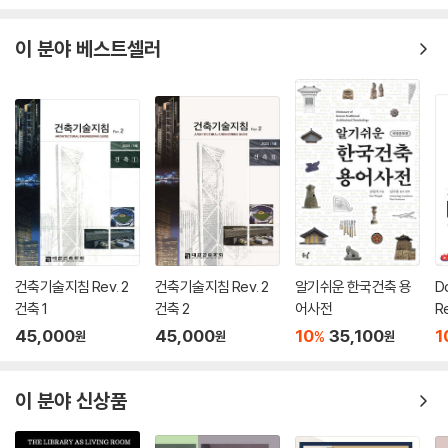
6장 철근공사
이 분야 베스트셀러
6.1 개 요
6.2 철근 재료 및 가공
6.3 배근 기준
6.4 배 근
7장 강구조공사
7.1 개 요
7.2 철골공사 재료
7.3 철골공사 시공계획
7.4 철골공장가공
건축기술지침 Rev. 2
건축기술지침 Rev. 2
알기쉬운 한국건축 용
D
7.5 현장철골공사
건축 1
건축 2
어사전
R
7.6 경량형강공사
45,000
45,000
10
35,100
1
%
원
원
원
7.7 강합성구조공사
8장 조적 및 패널공사
이 분야 신상품
8.1 개 요
8.2 조적공사