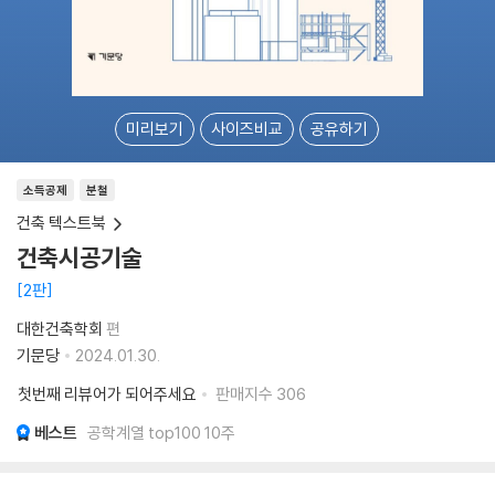
미리보기
사이즈비교
공유하기
소득공제
분철
건축 텍스트북
건축시공기술
2판
대한건축학회
편
기문당
2024.01.30.
첫번째 리뷰어가 되어주세요
판매지수
306
베스트
공학계열 top100 10주