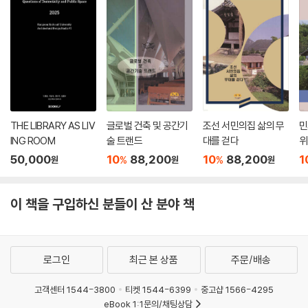
8.3 패널공사
9장 석공사
9.1 개 요
9.2 석재의 종류 및 물성
9.3 석재의 가공
9.4 시공공법
THE LIBRARY AS LIV
글로벌 건축 및 공간기
조선 서민의집 삶의 무
민
9.5 줄눈공사
ING ROOM
술 트랜드
대를 걷다
위
9.6 돌쌓기공사
50,000
10
88,200
10
88,200
1
%
%
원
원
원
9.7 석축공사
10장 타일공사
이 책을 구입하신 분들이 산 분야 책
10.1 개 요
10.2 타일공사 준비
10.3 타일 붙이기
로그인
최근 본 상품
주문/배송
10.4 타일붙임공사 하자의 원인 및 대책
10.5 보양 및 검사
고객센터 1544-3800
티켓 1544-6399
중고샵 1566-4295
eBook 1:1문의/채팅상담