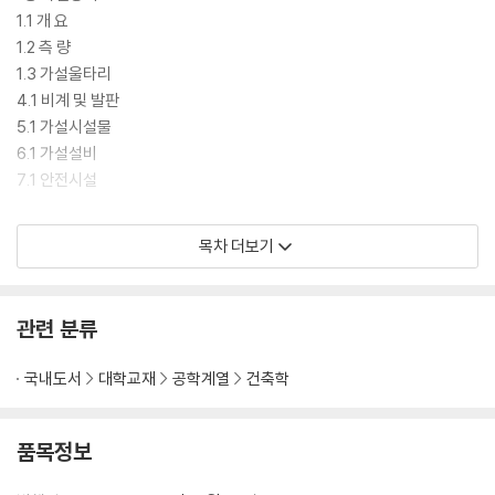
1.1 개 요
1.2 측 량
1.3 가설울타리
4.1 비계 및 발판
5.1 가설시설물
6.1 가설설비
7.1 안전시설
2장 토공사
목차 더보기
2.1 개 요
2.2 지반조사
2.3 터파기공사
관련 분류
2.4 흙막이공사
2.5 계측관리
국내도서
대학교재
공학계열
건축학
3장 지정 및 기초공사
3.1 개 요
품목정보
3.2 직접기초(보통지정)