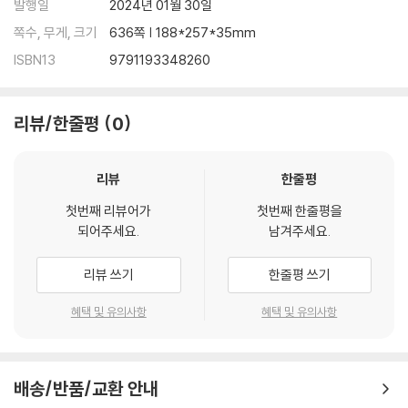
3.3 말뚝지정
발행일
2024년 01월 30일
3.4 기성제 말뚝기초 시공
쪽수, 무게, 크기
636쪽 | 188*257*35mm
3.5 현장(제자리)콘크리트 말뚝기초 시공
ISBN13
9791193348260
3.6 기초의 부동침하 원인 빛 대책
4장 콘크리트공사
리뷰/한줄평
0
4.1 개 요
4.2 콘크리트의 재료
4.3 콘크리트 배합
리뷰
한줄평
4.4 콘크리트 제조 · 발주
첫번째 리뷰어가
첫번째 한줄평을
4.5 콘크리트 타설
되어주세요.
남겨주세요.
5장 거푸집공사
리뷰 쓰기
한줄평 쓰기
5.1 개 요
5.2 거푸집의 구성
혜택 및 유의사항
혜택 및 유의사항
5.3 거푸집공사의 종류
5.4 거푸집의 설계
5.5 거푸집의 시공
배송/반품/교환 안내
5.6 거푸집의 해체