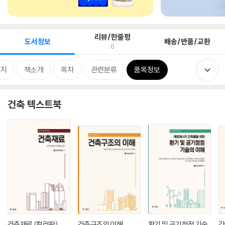
리뷰/한줄평
도서정보
배송/반품/교환
0
미지
책소개
목차
관련분류
품목정보
건축 텍스트북
건축재료 (컬러판)
건축구조의 이해
환기 및 공기청정 기술
강