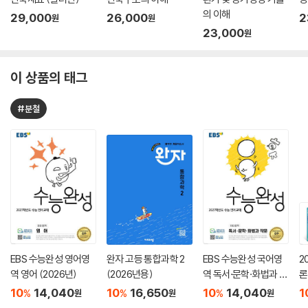
의 이해
29,000
26,000
2
원
원
23,000
원
이 상품의 태그
#분철
EBS 수능완성 영어영
완자 고등 통합과학 2
EBS 수능완성 국어영
2
역 영어 (2026년)
(2026년용)
역 독서·문학·화법과 작
론
문 (2026년)
(
10
14,040
10
16,650
10
14,040
1
%
%
%
원
원
원