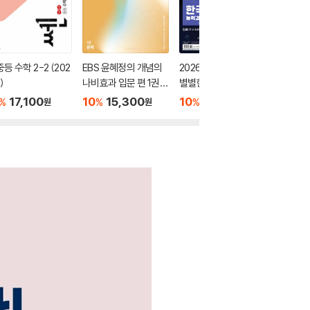
중등 수학 2-2 (202
EBS 윤혜정의 개념의
2026 큰별쌤 최태성의
오투 중학 
)
나비효과 입문 편 1권
별별한국사 한국사능
026년)
문학 (2026년용)
력검정시험 심화(1,2,3
17,100
10
15,300
10
17,100
10
1
%
%
%
%
원
원
원
급) 상