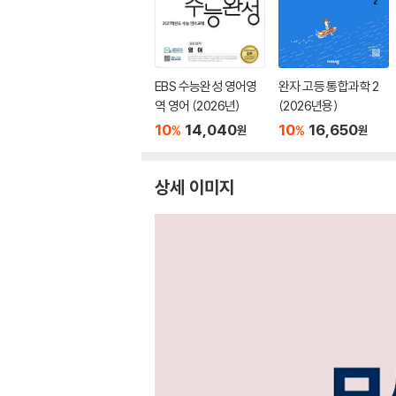
EBS 수능완성 영어영
완자 고등 통합과학 2
역 영어 (2026년)
(2026년용)
10
14,040
10
16,650
%
%
원
원
상세 이미지