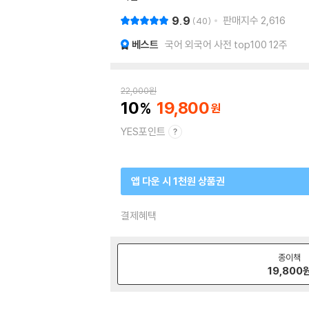
9.9
판매지수
2,616
40
베스트
국어 외국어 사전 top100 12주
22,000
원
10
19,800
YES포인트
앱 다운 시 1천원 상품권
결제혜택
종이책
19,800