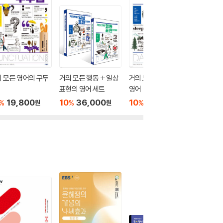
 모든 영어의 구두
거의 모든 행동 + 일상
거의 모든 일상 표현의
거의 모
표현의 영어 세트
영어
영어
19,800
10
36,000
10
18,000
10
1
%
%
%
%
원
원
원