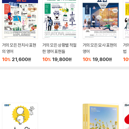
거의 모든 전치사 표현
거의 모든 상황별 적절
거의 모든 묘사 표현의
거의
의 영어
한 영어 표현들
영어
법
10
21,600
10
19,800
10
19,800
10
%
%
%
원
원
원