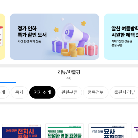
리뷰/한줄평
40
소개
목차
저자 소개
관련분류
품목정보
출판사 리뷰