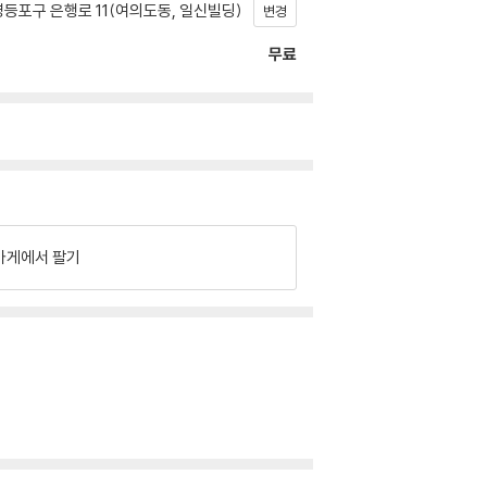
등포구 은행로 11(여의도동, 일신빌딩)
변경
무료
가게에서 팔기