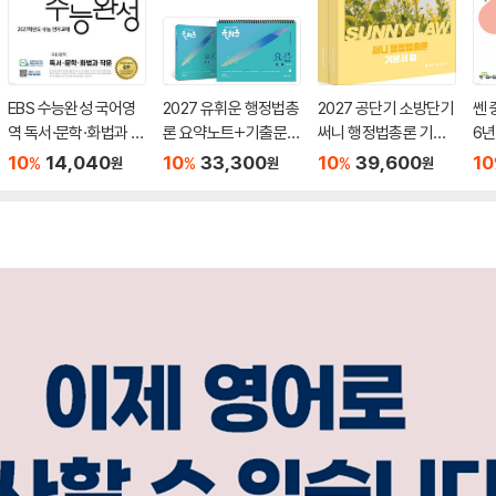
EBS 수능완성 국어영
2027 유휘운 행정법총
2027 공단기 소방단기
쎈 
역 독서·문학·화법과 작
론 요약노트+기출문제
써니 행정법총론 기본
6년
문 (2026년)
(요.플.)
서
10
14,040
10
33,300
10
39,600
10
%
%
%
원
원
원