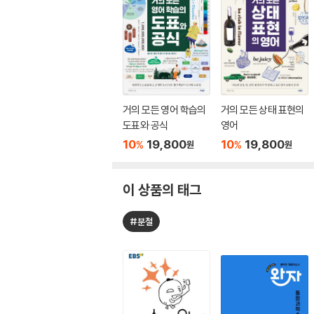
거의 모든 영어 학습의
거의 모든 상태 표현의
도표와 공식
영어
10
19,800
10
19,800
%
%
원
원
이 상품의 태그
#분철