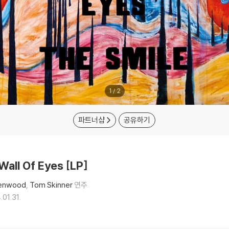
1
/
2
파트너샵
공유하기
all Of Eyes [LP]
eenwood
Tom Skinner
연주
.01.31.