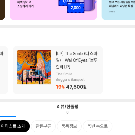
[LP]
The Smile (더 스마
일) - Wall Of Eyes [블루
컬러 LP]
The Smile
Beggars Banquet
19
47,500
%
원
리뷰/한줄평
0
아티스트 소개
관련분류
품목정보
음반 속으로