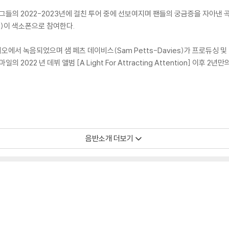
iend’는 그들의 2022-2023년에 걸친 투어 중에 선보여지며 팬들의 궁금증을 자
an)이 색소폰으로 참여한다.
스튜디오에서 녹음되었으며 샘 페츠 데이비스(Sam Petts-Davies)가 프로듀
022 년 데뷔 앨범 [A Light For Attracting Attention] 이후 2년
음반소개 더보기
모서리 눌림, 갈라짐이 발생할 수 있으며 속지(이너 슬리브)는 디스크와의 접촉으로
환 처리 불가합니다.
을 수도 있으며 겉포장 비닐은 품질보증대상이 아닙니다.
있지 않습니다.