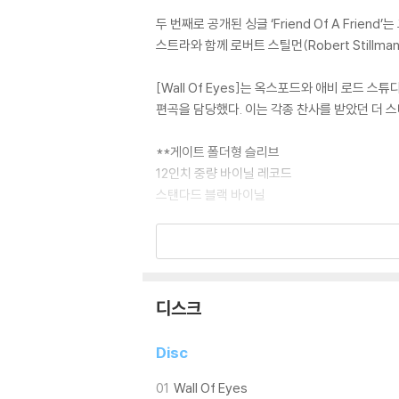
두 번째로 공개된 싱글 ‘Friend Of A Fr
스트라와 함께 로버트 스틸먼(Robert Stillm
[Wall Of Eyes]는 옥스포드와 애비 로드 
편곡을 담당했다. 이는 각종 찬사를 받았던 더 스마일의 2
**게이트 폴더형 슬리브
12인치 중량 바이닐 레코드
스탠다드 블랙 바이닐
LP 구매시 참고 사항 안내드립니다.
※ 재킷/구성품/포장 상태
디스크
1) 제작/배송 과정에 따라 경미한 재킷 주름, 
외관상 불량 확인되는 상품을 개봉 시엔 반품/교
Disc
2) 디스크 라벨은 공정상 매끄럽게 부착되지 않
3) 일본 제작 LP는 대부분 겉비닐이 밀봉되어 
01
Wall Of Eyes