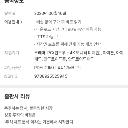
품목정보
28 중기 지표의 대명사 MACD
발행일
2023년 06월 16일
29 거래량 분석 지표의 대명사 OBV
이용안내
배송 없이 구매 후 바로 읽기
30 OBV의 단점을 보완한 VR
다운로드 시점부터 90일 동안 이용 가능
31 중기 투자자의 필수 자료 삼선전환도
TTS 가능
32 시세에 선행하는 모멘텀 지표
저작권 보호를 위해 인쇄 기능 제공 안함
33 시장 심리를 읽어내는 심리선
34 시세의 강도를 나타내는 ROC
지원기기
크레마, PC(윈도우 - 4K 모니터 미지원), 아이폰, 아이
패드, 안드로이드폰, 안드로이드패드
제7편 패턴 분석 (1) 반전형
파일/용량
PDF(DRM) | 44.17MB
ISBN13
9788925525945
35 패턴 분석 기초부터 알고 하자
36 반전형의 기본인 머리어깨형과 역머리어깨형
37 머리어깨형의 변형인 이중천정형과 이중바닥형
출판사 리뷰
38 장기간에 걸쳐서 완성되는 원형 패턴
39 주가 변동이 심한 V자형 패턴
폭주하는 증시, 불투명한 시장
성공 투자의 비결은
제8편 패턴 분석 (2) 지속형
‘주식 차트 분석’이라는 기본에서 시작한다!