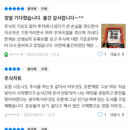
모든 투자자의 목표는 단 한 가지, 확실한 ‘이익’을 내는 것이다. 명료한 목
종이책
구매
표를 달성하기 위해 이들은 공시, 기업 정보, 실적 등 수많은 정보를 다양한
정말 기다렸습니다. 출간 감사합니다~^^
경로를 통해 수집한다. 투자 경력이나 접근할 수 있는 금융 인프라에 따라
투자자들이 얻을 수 있는 정보에는 큰 편차가 존재하지만, 모든 투자자가
주식의 기초도 없이 투자에 나섰다가 큰 손실을 겪으면서
이곳저곳 기웃거리면서 여러 우여곡절을 겪으며 지내다
같은 시간에 같은 조건으로 입수할 수 있는 가장 중요한 정보가 있다. 바로
한재승 선생님의 유튜브를 보고 주식에 대한 기초공부부
‘주식 차트’에 기록되는 주가 정보이다.
터 다시 준비하고 있었습니다. 이전에 출간되었던 책은 절
판되어 정말 많이 기다렸던 신간 출간소식을 듣고 바로 구
차트는 동적인 주가를 정적인 상태로 포착한 것으로, 종목의 주가가 그린
m****2
2023.04.23.
신고
1
댓글
0
매후 주말동안 천천히 읽고 있습니다. 제가 감히 이책을
발자취를 끊임없이 기록한 것이다. 차트에는 주식의 과거뿐 아니라 다른
이렇다 저렇다 평가할수는 없지만 시간이 흐
투자자들이 해당 종목을 두고 어떤 선택을 했는지까지 명확하게 드러나 있
종이책
구매
다. 따라서 투자자들이 차트를 통해 입수한 주가 정보를 ‘어떻게’ 활용하는
주식차트
가에 따라 투자의 성패가 결정된다.
요즘 너도나도 주식을 하는것 같아서 아무것도 모른채로 그냥 여유 자금
넣어서 시작했다가 순식간에 돈이 반토막이 나는 매직을 경험하고 본전을
『처음 배우는 주식 차트』는 차트 분석의 기본이 되는 거래량과 이동평균선
찾아야겠다는 생각에 아무것도 모른채 그냥 인기순위에 있는 도서를 구입
을 활용하는 법에서 시작해, 캔들이 품은 속뜻을 분석하고 종목의 추세를
해봤습니다. 초보들이 보기 쉽다고 해서 일단 구매했고요 정말 아무것도
판단하는 법, 나아가 주식 차트의 다양한 패턴을 이해하고 수많은 보조지
모르는 상태로 읽으려니 진~짜 안읽히고 힘들긴합니다. 생각보다 꽤 두꺼
g*****4
2023.09.01.
신고
1
댓글
0
표를 활용하는 법을 알려준다. 이 책은 주식 차트 분석의 A to Z를 풍성하
운책이고 자
게 담았다. 그러므로 책의 내용을 이해한 독자들이라면 차트가 제공하는
종이책
구매