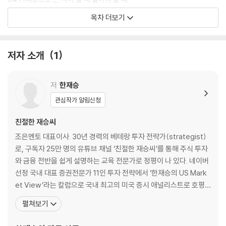
05 쉿! 대량 거래의 비밀과 급등주의 특징
목차 더보기
제2편 추세 분석
저자 소개
1
06 추세를 아는 것은 성공 투자의 지름길
07 추세대를 이용한 매매 전략 세우기
08 추세를 이용하여 강한 종목 찾기
저
한재승
09 이럴 때는 빨리 발을 빼라
관심작가 알림신청
10 내 종목은 어디까지 갈까?
친절한 재승씨
제3편 캔들과 떠나는 주식 여행
조은멘토 대표이사. 30년 경력의 베테랑 투자 전략가(strategist)
로, 구독자 25만 명의 유튜브 채널 ‘친절한 재승씨’를 통해 주식 투자
11 캔들의 첫걸음
와 금융 전반을 쉽게 설명하는 교육 전문가로 정평이 나 있다. 네이버
12 반전을 알리는 캔들의 기본형
선정 국내 대표 증권전문가 11인 투자 전략에서 ‘한재승의 US Mark
13 반전형 캔들로 본 살 때와 팔 때
et View’라는 칼럼으로 국내 최고의 미국 증시 애널리스트로 호평
14 별 모양 반전형 캔들
받았다. 첫 책 《주가차트 알고 보니 쉽네》는 20년 넘게 스테디셀러로
펼쳐보기
15 지속형을 알면 수익이 보인다
사랑받았으며, 누적 조회수 2,000만 회를 기록한 유튜브 강의의 인
기에 힘입어 출간된 《처음 배우는 주식 차트》는 주식 투자 입문자들