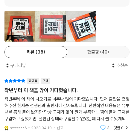
‘친절한’ 기술적 분석 강의
『처음 배우는 주식 차트』의 저자 ‘친절한 재승씨’는 기술적 분석 분야에서
20년간 투자자들의 꾸준한 사랑을 받아 온 도서 『주가차트 알고 보니 쉽
네』의 공저자이자, 주식 차트 분석 및 미 증시에 대한 탁월한 통찰력으로 1
7만 구독자의 선택을 받은 투자 교육 유튜버이다. 이 책은 복잡하고 모호
할 수 있는 기술적 분석을 저자의 친절한 설명으로 풀어 독자들이 쉽게 이
리뷰
38
한줄평
40
해할 수 있도록 돕는다.
구매리뷰
추천순
또한 독자들이 기술적 분석법을 보다 원활히 이해하고 성공적인 투자를 이
룰 수 있도록, 다양한 실전 차트를 활용해 실제 투자에서 어떻게 기술적 분
종이책
구매
석을 활용해 매매 시점을 잡을 수 있을지 체험하게끔 한다. 또한 유튜브 ‘친
절한 재승씨’의 차트 분석 강의를 QR코드 형식으로 제공, 도서와 시청각
작년부터 이 책을 많이 기다렸습니다.
자료를 함께 활용해 투자자들이 차트 분석을 더 쉽게 이해할 수 있도록 도
작년부터 이 책이 나오기를 너무나 많이 기다렸습니다. 먼저 출판을 결정
움을 주고 있다.
해주신 한재승 선생님과 출판사에 감사드립니다. 전반적인 내용들은 유투
브를 통해 들어 봤지만 막상 교재가 없어 뭔가 부족한 느낌이 들어 교재를
확실한 목표를 위한 명료한 해결책
구입하고 싶었지만, 절판된 상태라 구입할수 없었는데 다시 볼 수있게되어
투자 성공에 필요한 차트 분석 기법의 A to Z
매우 기쁘게 생각합니다. 출판사를 통해 다시 출간예정이란 소식듣고, 그
s******6
2023.04.19.
신고
3
댓글
0
러고나서 1년 정