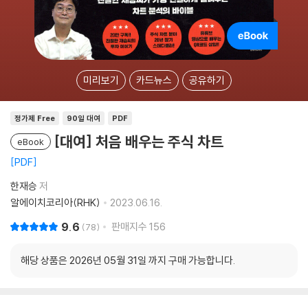
미리보기
카드뉴스
공유하기
정가제 Free
90일 대여
PDF
[대여] 처음 배우는 주식 차트
eBook
PDF
한재승
저
알에이치코리아(RHK)
2023.06.16.
9.6
판매지수
156
78
해당 상품은 2026년 05월 31일 까지 구매 가능합니다.