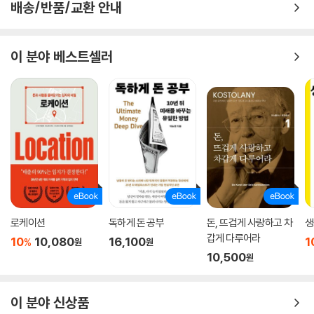
배송/반품/교환 안내
이 분야 베스트셀러
로케이션
독하게 돈 공부
돈, 뜨겁게 사랑하고 차
생
갑게 다루어라
10
10,080
16,100
1
%
원
원
10,500
원
이 분야 신상품