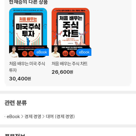
한재승
의 다른 상품
제4편 이동평균선을 이용한 매매법
에게 쉽고 명쾌하다는 평
16 이동평균선을 보면 주가의 움직임이 보인다
17 주가의 흐름과 그랜빌의 법칙
18 원리만 알면 끝! 이동평균선의 지지와 저항
19 이동평균선이 만나면 무슨 일이 생길까?
20 이격도를 이용해 수익 올리기
제5편 보조지표 (1) 일반형
처음 배우는 미국 주식
처음 배우는 주식 차트
투자
26,600
원
21 단기 지표의 최고봉 스토캐스틱
30,400
원
22 주가 움직임의 강도 측정 RSI
23 CCI를 통해 사고파는 시점 찾기
24 보조지표의 공통점을 알면 차트가 쉽게 보인다
관련 분류
25 추세 방향과 강도를 동시에 잡는 DMI
26 포물선을 통해 추세를 파악하는 파라볼릭 SAR
eBook
경제 경영
대여 (경제 경영)
27 볼린저밴드: 밴드폭을 이용한 매매 기법
제6편 보조지표 (2) 고급형