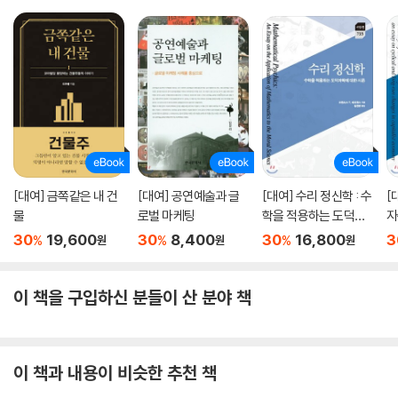
[대여] 금쪽같은 내 건
[대여] 공연예술과 글
[대여] 수리 정신학 : 수
[
물
로벌 마케팅
학을 적용하는 도덕과
자
학에 대한 시론
환
30
19,600
30
8,400
30
16,800
3
%
%
%
원
원
원
에
이 책을 구입하신 분들이 산 분야 책
이 책과 내용이 비슷한 추천 책