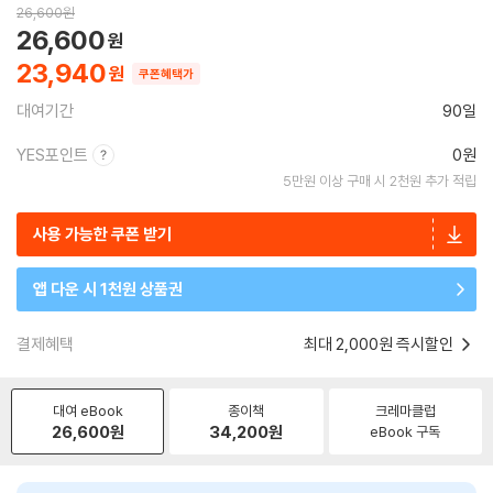
26,600
원
26,600
23,940
쿠폰혜택가
대여기간
90일
YES포인트
0원
5만원 이상 구매 시 2천원 추가 적립
사용 가능한 쿠폰 받기
앱 다운 시 1천원 상품권
결제혜택
최대 2,000원 즉시할인
대여 eBook
종이책
크레마클럽
26,600
원
34,200
원
eBook 구독