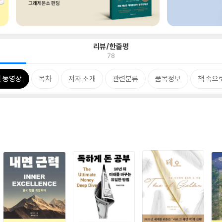
리뷰/한줄평
78
 동영상
목차
저자 소개
관련분류
품목정보
책 속으