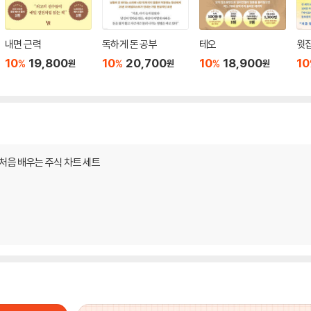
내면 근력
독하게 돈 공부
테오
윗집
10
19,800
10
20,700
10
18,900
10
%
%
%
원
원
원
 처음 배우는 주식 차트 세트