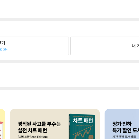
팔기
내 
600원