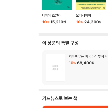
니체의 초월자
오디세이아
10
15,210
10
24,300
%
%
원
원
이 상품의 특별 구성
처음 배우는 미국 주식 투자 +
10
68,400
%
원
카드뉴스로 보는 책