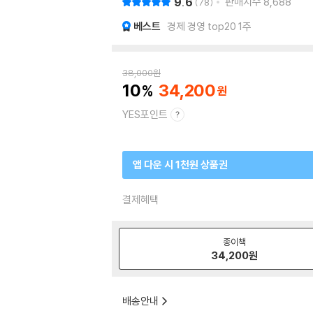
9.6
판매지수
8,688
78
베스트
경제 경영 top20 1주
38,000
원
10
34,200
YES포인트
앱 다운 시 1천원 상품권
결제혜택
종이책
34,200
원
배송안내