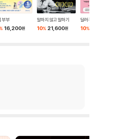
 부부
말하지 않고 말하기
달러구트 꿈 백화점 0
위버멘
16,200
10
21,600
10
16,020
10
1
%
%
%
%
원
원
원