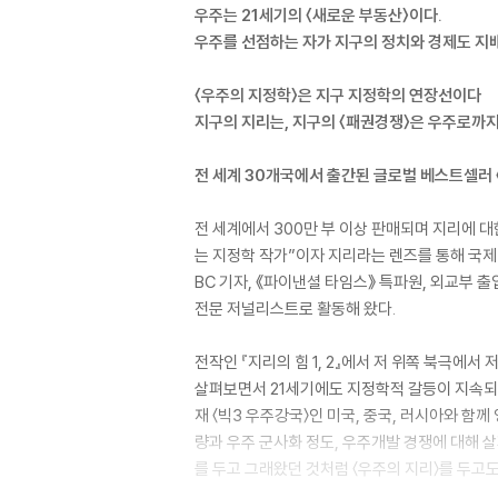
우주는 21세기의 〈새로운 부동산〉이다.
우주를 선점하는 자가 지구의 정치와 경제도 지
〈우주의 지정학〉은 지구 지정학의 연장선이다
지구의 지리는, 지구의 〈패권경쟁〉은 우주로까지
전 세계 30개국에서 출간된 글로벌 베스트셀러 
전 세계에서 300만 부 이상 판매되며 지리에 대
는 지정학 작가”이자 지리라는 렌즈를 통해 국제 
BC 기자, 《파이낸셜 타임스》 특파원, 외교부 
전문 저널리스트로 활동해 왔다.
전작인 『지리의 힘 1, 2』에서 저 위쪽 북극
살펴보면서 21세기에도 지정학적 갈등이 지속되는
재 〈빅3 우주강국〉인 미국, 중국, 러시아와 함께 
량과 우주 군사화 정도, 우주개발 경쟁에 대해 
를 두고 그래왔던 것처럼 〈우주의 지리〉를 두고