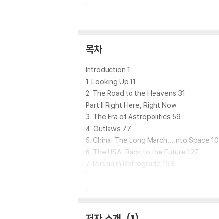
From the New York Times bestselling 
endlessly fascinating” (Daily Expres
na, and Russia and what it means for a
목차
Spy satellites orbiting the moon. Space 
tion―it’s reality.
Introduction 1
1. Looking Up 11
Humans are venturing up and out, and we’
2. The Road to the Heavens 31
mountains, rivers, and seas have impacted
Part II Right Here, Right Now
e next fifty years will change the face of
3. The Era of Astropolitics 59
4. Outlaws 77
In this must-read work, bestselling auth
5. China: The Long March… into Space 1
xtensively researched, “thought-provokin
6. The USA: Back to the Future 127
titutions, this book provides a detailed
7. Russia in Retrograde 153
pple effect on everyone across the globe
8. Fellow Travelers 171
writer on geopolitics, The Future of Geog
Part III Future Past
9. Space Wars 207
10. Tomorrow's World 225
저자 소개
1