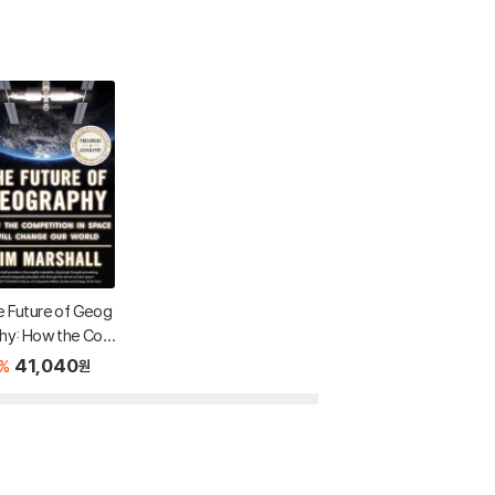
 Future of Geog
hy: How the Co
tition in Space
41,040
%
원
l Change Our Wor