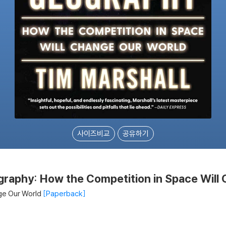
사이즈비교
공유하기
graphy: How the Competition in Space Will
ge Our World
Paperback