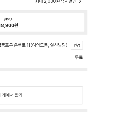
최대 2,000원 즉시할인
번역서
18,900
원
등포구 은행로 11(여의도동, 일신빌딩)
변경
무료
가게에서 팔기