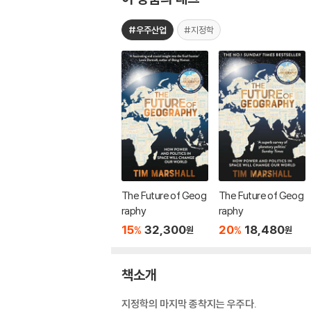
#우주산업
#지정학
The Future of Geog
The Future of Geog
raphy
raphy
15
32,300
20
18,480
%
%
원
원
책소개
지정학의 마지막 종착지는 우주다.