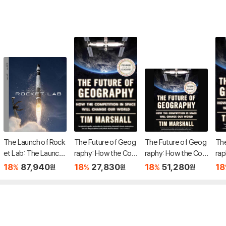
The Launch of Rock
The Future of Geog
The Future of Geog
The
et Lab: The Launch
raphy: How the Co
raphy: How the Co
rap
of Rocket Lab
mpetition in Space
mpetition in Space
mpe
18
87,940
18
27,830
18
51,280
18
%
%
%
원
원
원
Will Change Our Wor
Will Change Our Wor
Wil
ld
ld
ld