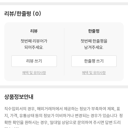
- the growth of Indian economic and military strength
리뷰/한줄평
0
Read Tim Marshall’s geopolitical primers (Prisoners of Ge
ography, The Power of Geography and The Future of Geo
graphy) to understand what’s happening in our fast-chan
리뷰
한줄평
ging world.
첫번째 리뷰어가
첫번째 한줄평을
되어주세요.
남겨주세요.
*Want to test your world knowledge? Challenge friends a
nd family with Prisoners of Geography: The Quiz Book, an
리뷰 쓰기
한줄평 쓰기
d discover who is the ultimate armchair explorer! *
혜택 및 유의사항
혜택 및 유의사항
** If you are having problems accessing the latest edition
of this book, clearing your eReader app’s cache and cooki
es may solve the issue. **
상품정보안내
직수입외서의 경우, 해외거래처에서 제공하는 정보가 부족하여 제목, 표
지, 가격, 유통상태 등의 정보가 미비하거나 변경되는 경우가 있습니다. 정
확한 확인을 원하시는 경우, 일대일 상담으로 문의하여 주시면 답변 드리