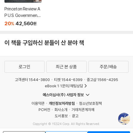
Princeton Review A
P U.S. Government
& Politics Premium P
20
42,560
%
원
rep, 25th Edition: 6 P
ractice Tests + Digi
tal Practice Online +
이 책을 구입하신 분들이 산 분야 책
Content Review
로그인
최근 본 상품
주문/배송
고객센터 1544-3800
티켓 1544-6399
중고샵 1566-4295
eBook 1:1문의/채팅상담
예스이십사(주) 사업자 정보
이용약관
개인정보처리방침
청소년보호정책
PC버전
회사소개
거래처관계자께
도서홍보
광고
Copyright © YES24 Corp. All Rights Reserved.
MATOM9