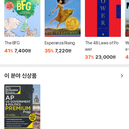
The BFG
Esperanza Rising
The 48 Laws of Po
Wh
wer
e 
41
7,400
35
7,220
%
%
원
원
Pr
37
23,000
4
%
원
er
이 분야 신상품