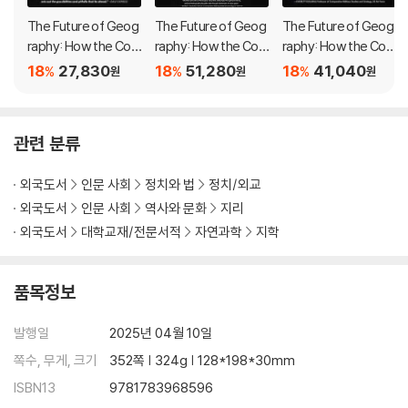
Bestselling author and geopolitics expert Tim Marshall looks a
t the past, present and future to offer crucial insights into one
The Future of Geog
The Future of Geog
The Future of Geog
of the major factors that determines world history - because i
raphy: How the Co
raphy: How the Co
raphy: How the Co
f you don’t know geography, you’ll never have the full picture.
mpetition in Space
mpetition in Space
mpetition in Space
18
27,830
18
51,280
18
41,040
%
%
%
원
원
원
Will Change Our Wor
Will Change Our Wor
Will Change Our Wor
ld
ld
ld
This completely revised and updated edition brings the cl
assic text up to date with the events and trends of the pa
관련 분류
st decade, with new material including:
외국도서
인문 사회
정치와 법
정치/외교
- the Russia-Ukraine war and Moscow's alliances with authorit
외국도서
인문 사회
역사와 문화
지리
arian states
외국도서
대학교재/전문서적
자연과학
지학
- the conflicts in the Middle East
- China’s growing military and strategic power, and its stance
on Taiwan
품목정보
- American global power and pivot to the Pacific
- Europe’s leaning towards more extreme politics, increased
발행일
2025년 04월 10일
defence spending, and the new ‘Iron Curtain’
쪽수, 무게, 크기
352쪽 | 324g | 128*198*30mm
- Japan's remilitarisation and increasing power
ISBN13
9781783968596
- great power play in Africa