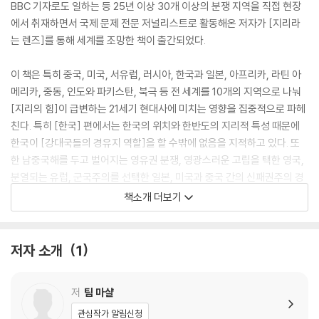
BBC 기자로도 일하는 등 25년 이상 30개 이상의 분쟁 지역을 직접 현장
에서 취재하면서 국제 문제 전문 저널리스트로 활동해온 저자가 [지리라
는 렌즈]를 통해 세계를 조망한 책이 출간되었다.
이 책은 특히 중국, 미국, 서유럽, 러시아, 한국과 일본, 아프리카, 라틴 아
메리카, 중동, 인도와 파키스탄, 북극 등 전 세계를 10개의 지역으로 나눠
[지리의 힘]이 급변하는 21세기 현대사에 미치는 영향을 집중적으로 파헤
친다. 특히 [한국] 편에서는 한국의 위치와 한반도의 지리적 특성 때문에
한국이 [강대국들의 경유지 역할]을 할 수밖에 없음을 지적하고 있다. 또
한 남중국해를 두고 벌어지는 영유권 분쟁, 영광스러운 고립을 택한 영국,
분열되는 유럽, 군국주의를 선택한 일본, 미국과 중국 간의 신패권주의 경
쟁, 알카에다와는 달리 영토를 장악해 가는 IS, 북극의 부상 등 가장 최근의
책소개 더보기
이슈들도 함께 다루고 있다.
저자는 [경제 전쟁], [세계의 분열], [영유권 분쟁], [빈부 격차], [방대한
저자 소개
1
자원에 대한 탐욕과 경쟁] 등은 결국 [지리에서 비롯되었다]고 주장하면
서 세계사를 결정한 주요 요소 중 하나인 지리에 대한 핵심적인 통찰력을
저
팀 마샬
제시하고 있다. 또한 지리가 우리 개인의 삶에는 어떤 영향을 끼치는지, 어
떻게 세계의 정치와 경제를 좌우하는지도 보여준다. 이 책은 현재 미국, 독
관심작가 알림신청