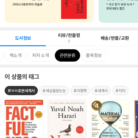
리뷰/한줄평
도서정보
배송/반품/교환
0
책소개
저자 소개
관련분류
품목정보
이 상품의 태그
#ㅁㅁ로본세계사
#세상을읽는눈
#지정학
#세계사
#지리