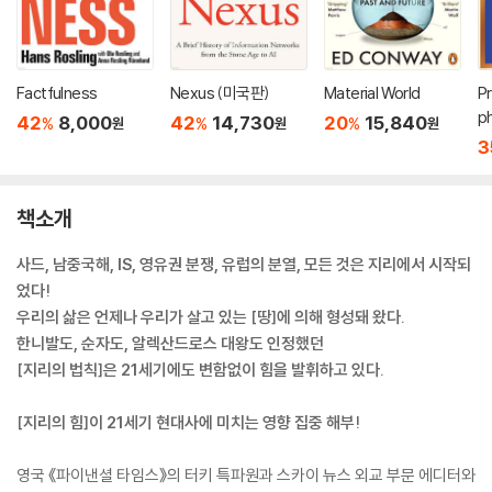
Factfulness
Nexus (미국판)
Material World
P
p
42
8,000
42
14,730
20
15,840
%
%
%
원
원
원
3
책소개
사드, 남중국해, IS, 영유권 분쟁, 유럽의 분열, 모든 것은 지리에서 시작되
었다!
우리의 삶은 언제나 우리가 살고 있는 [땅]에 의해 형성돼 왔다.
한니발도, 순자도, 알렉산드로스 대왕도 인정했던
[지리의 법칙]은 21세기에도 변함없이 힘을 발휘하고 있다.
[지리의 힘]이 21세기 현대사에 미치는 영향 집중 해부!
영국 《파이낸셜 타임스》의 터키 특파원과 스카이 뉴스 외교 부문 에디터와