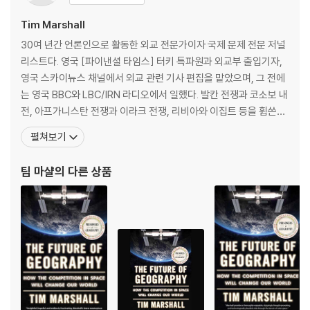
일, 영국에서 베스트셀러이며 스페인, 터키, 대만, 일본, 중국 등에서도 출
Tim Marshall
간될 예정이다.
30여 년간 언론인으로 활동한 외교 전문가이자 국제 문제 전문 저널
THE PHENOMENAL INTERNATIONAL BESTSELLER - 3 MILLI
리스트다. 영국 [파이낸셜 타임스] 터키 특파원과 외교부 출입기자,
ON COPIES SOLD
영국 스카이뉴스 채널에서 외교 관련 기사 편집을 맡았으며, 그 전에
는 영국 BBC와 LBC/IRN 라디오에서 일했다. 발칸 전쟁과 코소보 내
The iconic bestseller Prisoners of Geography, now fully up
전, 아프가니스탄 전쟁과 이라크 전쟁, 리비아와 이집트 등을 휩쓴
dated with brand new content to reflect the changing gl
‘아랍의 봄’ 혁명의 현장에서 보도를 했으며, 1991년 걸프 전쟁 때 스
펼쳐보기
obal geopolitical landscape since it was first published in
카이뉴스 특파원으로서 ‘여섯 시간 연속 생방송’을 한 것으로도 유명
2015
하다. 지금까지 취재를 위해 방문한 나라만 40개국이다. [타임스],
팀 마샬
의 다른 상품
[선데이 타임스], [가디언], [인
‘One of the best books about geopolitics you could imagine.’
Evening Standard
Prisoners of Geography is the book people need to understan
d what’s happening in the news today, from China’s ambitions
to the conflicts in Ukraine and Gaza.