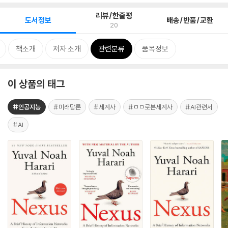
리뷰/한줄평
도서정보
배송/반품/교환
20
책소개
저자 소개
관련분류
품목정보
이 상품의 태그
#인공지능
#미래담론
#세계사
#ㅁㅁ로본세계사
#AI관련서
#AI