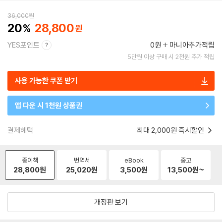
36,000
원
20
28,800
YES포인트
0원
마니아추가적립
5만원 이상 구매 시 2천원 추가 적립
사용 가능한 쿠폰 받기
앱 다운 시 1천원 상품권
결제혜택
최대 2,000원 즉시할인
종이책
번역서
eBook
중고
28,800
원
25,020
원
3,500
원
13,500
원~
개정판 보기