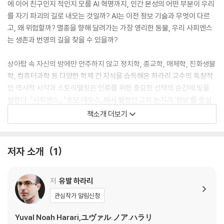
에 이어 친구인지 적인지 모를 AI 혁명까지, 인간 본성의 어떤 부분이 우리
를 자기 파괴의 길로 내모는 것일까? AI는 이전 정보 기술과 무엇이 다르
고, 왜 위험할까? 멸종을 향해 달려가는 가장 영리한 동물, 우리 사피엔스
는 생존과 번영의 길을 찾을 수 있을까?
상아탑 속 자신의 방에만 안주하지 않고 정치학, 종교학, 매체학, 진화생물
학, 컴퓨터과학 등 다양한 학제 간 지식을 습득해온 하라리 교수의 독창적
인 역사적 시각과 스토리텔링은 인류를 위한 중요한 선택의 순간에 빛을
발한다. 『사피엔스』 『호모 데우스』에서 펼쳤던 그의 논지가 ‘정보’를 중심
으로 통합되어 더 정교하게 실체를 드러내는 『넥서스』에서 우리는 하라리
책소개 더보기
교수의 도저한 ‘현실주의’적 해법을 만난다. 비인간 지능이 우리의 존재를
위협하는 현재, 우리는 실수할 여유가 없다.
저자 소개
1
From the #1 New York Times bestselling author of Sapien
s comes the groundbreaking story of how information ne
저
유발 하라리
tworks have made, and unmade, our world.
관심작가 알림신청
For the last 100,000 years, we Sapiens have accumulated eno
Yuval Noah Harari,ユヴァル.ノア.ハラリ
rmous power. But despite allour discoveries, inventions, and c