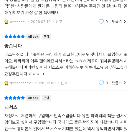
막막한 사람들에게 뭔가 큰 그림의 틀을 그려주는 주제인 것 같습니다. 올
해 읽어보기 가장 잘 한 책이에요.
b******u
2026.05.10.
신고
0
댓글
0
eBook
구매
좋습니다
베스트소설 너무 좋아요. 공부하기 최고한국어로도 봣어서 더 몰입하기 좋
아요. 하라리의 아주 팬이에요넥서스라는 ㅎㅎㅎ 제목이 워낙유명해서 시
도해봅니다여러번 읽어서 제스스로 이해하도롯 해보려고요 공부하고싶네
요강추합니다 ㅎㅎㅎ ㄱ
d********2
2026.02.08.
신고
0
댓글
0
eBook
구매
넥서스
재정가로 저렴하게 구입해서 만족스럽습니다 유발 하라리의 책을 원서로
읽어보고 싶어서 구입했습니다 국내에도 물론 번역되어 나왔습니다 사피
엔스도 흥미롭게 읽어서 넥서스도 기대를 했는데 역시 유익하면서 재미있