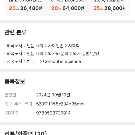
es Become Friends
Set: How Humans T
weapon. Nexus explores the hopeful middle ground between
20
36,480
20
64,000
35
28,600
%
%
%
원
원
원
ook Over the World
these extremes, and in doing so, rediscovers our shared hum
and Why the World I
anity.
sn't Fair
관련 분류
외국도서
인문 사회
사회일반
사회학
외국도서
인문 사회
역사와 문화
역사 일반/문명
외국도서
컴퓨터
Computer Science
품목정보
발행일
2024년 09월 10일
쪽수, 무게, 크기
528쪽 | 155*234*35mm
ISBN13
9780593736814
리뷰/한줄평
20