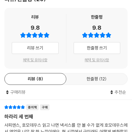
리뷰
한줄평
9.8
9.8
리뷰 쓰기
한줄평 쓰기
혜택 및 유의사항
혜택 및 유의사항
리뷰
8
한줄평
12
구매리뷰
추천순
종이책
구매
하라리 세 번째
사피엔스, 호모데우스 읽고 나면 넥서스를 안 볼 수가 없게 호모데우스에
서 영업을 너무 잘 한 느낌이에요. 현 시점에서 근미래도 어떻게 변화할지