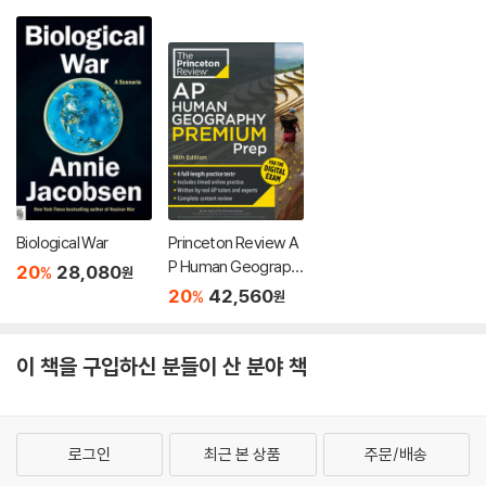
Biological War
Princeton Review A
P Human Geograph
20
28,080
%
원
y Premium Prep, 18t
20
42,560
%
원
h Edition: 6 Practice
Tests + Digital Prac
tice Online + Conte
이 책을 구입하신 분들이 산 분야 책
nt Review
로그인
최근 본 상품
주문/배송