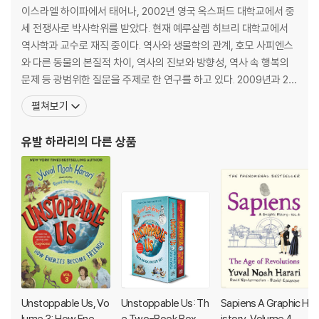
onquests, we now find ourselves in an existential crisis. The w
이스라엘 하이파에서 태어나, 2002년 영국 옥스퍼드 대학교에서 중
orld is on the verge of ecological collapse. Misinformation abo
세 전쟁사로 박사학위를 받았다. 현재 예루살렘 히브리 대학교에서
unds. And we are rushing headlong into the age of AI―a new i
역사학과 교수로 재직 중이다. 역사와 생물학의 관계, 호모 사피엔스
nformation network that threatens to annihilate us. For all that
와 다른 동물의 본질적 차이, 역사의 진보와 방향성, 역사 속 행복의
we have accomplished, why are we so self-destructive?
문제 등 광범위한 질문을 주제로 한 연구를 하고 있다. 2009년과 20
12년에 ‘인문학 분야 창의성과 독창성에 대한 플론스키 상’을 수상했
펼쳐보기
Nexus looks through the long lens of human history to consid
고, 2011년 군대 역사에 관한 논문으로 ‘몬카도 상’을 수상했다. 2012
er how the flow of information has shaped us, and our world. T
년 ‘영 이스라엘 아카데미 오브 사이언스’에 선정되었고, 2018년 다
유발 하라리
의 다른 상품
aking us from the Stone Age, through the canonization of the
보스에서 열린 세계경제포럼에서 인
Bible, early modern witch-hunts, Stalinism, Nazism, and the re
surgence of populism today, Yuval Noah Harari asks us to con
sider the complex relationship between information and truth,
bureaucracy and mythology, wisdom and power. He explores
how different societies and political systems throughout hist
ory have wielded information to achieve their goals, for good
and ill. And he addresses the urgent choices we face as non-h
uman intelligence threatens our very existence.
Unstoppable Us, Vo
Unstoppable Us: Th
Sapiens A Graphic H
Information is not the raw material of truth; neither is it a mere
lume 3: How Enemi
e Two-Book Boxed
istory, Volume 4