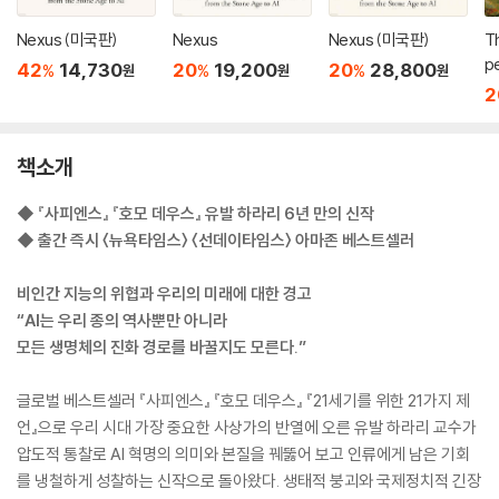
Nexus (미국판)
Nexus
Nexus (미국판)
Th
pe
42
14,730
20
19,200
20
28,800
%
%
%
원
원
원
m
2
e
책소개
◆ 『사피엔스』 『호모 데우스』 유발 하라리 6년 만의 신작
◆ 출간 즉시 〈뉴욕타임스〉 〈선데이타임스〉 아마존 베스트셀러
비인간 지능의 위협과 우리의 미래에 대한 경고
“AI는 우리 종의 역사뿐만 아니라
모든 생명체의 진화 경로를 바꿀지도 모른다.”
글로벌 베스트셀러 『사피엔스』 『호모 데우스』 『21세기를 위한 21가지 제
언』으로 우리 시대 가장 중요한 사상가의 반열에 오른 유발 하라리 교수가
압도적 통찰로 AI 혁명의 의미와 본질을 꿰뚫어 보고 인류에게 남은 기회
를 냉철하게 성찰하는 신작으로 돌아왔다. 생태적 붕괴와 국제정치적 긴장