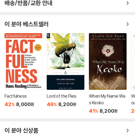
배송/반품/교환 안내
이 분야 베스트셀러
Factfulness
Lord of the Flies
When My Name Wa
Wi
s Keoko
ou
42
8,000
46
8,200
%
%
원
원
Cr
41
8,200
2
%
원
이 분야 신상품