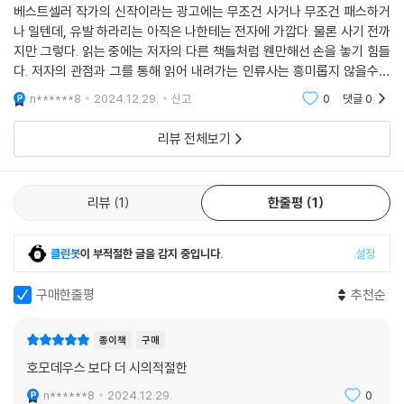
베스트셀러 작가의 신작이라는 광고에는 무조건 사거나 무조건 패스하거
나 일텐데, 유발 하라리는 아직은 나한테는 전자에 가깝다. 물론 사기 전까
지만 그렇다. 읽는 중에는 저자의 다른 책들처럼 웬만해선 손을 놓기 힘들
다. 저자의 관점과 그를 통해 읽어 내려가는 인류사는 흥미롭지 않을수가
없다. 이전의 호모데우스처럼 AI의 현실도 다룬다. 그때보다 더 시의적절
n******8
2024.12.29.
신고
0
댓글
0
하다. 이후에도 계
리뷰 전체보기
리뷰
1
한줄평
1
클린봇
이 부적절한 글을 감지 중입니다.
설정
구매한줄평
추천순
종이책
구매
호모데우스 보다 더 시의적절한
n******8
2024.12.29.
0