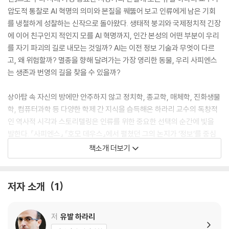
압도적 통찰로 AI 혁명의 의미와 본질을 꿰뚫어 보고 인류에게 남은 기회
를 냉철하게 성찰하는 신작으로 돌아왔다. 생태적 붕괴와 국제정치적 긴장
에 이어 친구인지 적인지 모를 AI 혁명까지, 인간 본성의 어떤 부분이 우리
를 자기 파괴의 길로 내모는 것일까? AI는 이전 정보 기술과 무엇이 다르
고, 왜 위험할까? 멸종을 향해 달려가는 가장 영리한 동물, 우리 사피엔스
는 생존과 번영의 길을 찾을 수 있을까?
상아탑 속 자신의 방에만 안주하지 않고 정치학, 종교학, 매체학, 진화생물
학, 컴퓨터과학 등 다양한 학제 간 지식을 습득해온 하라리 교수의 독창적
인 역사적 시각과 스토리텔링은 인류를 위한 중요한 선택의 순간에 빛을
발한다. 『사피엔스』 『호모 데우스』에서 펼쳤던 그의 논지가 ‘정보’를 중심
으로 통합되어 더 정교하게 실체를 드러내는 『넥서스』에서 우리는 하라리
책소개 더보기
교수의 도저한 ‘현실주의’적 해법을 만난다. 비인간 지능이 우리의 존재를
위협하는 현재, 우리는 실수할 여유가 없다.
저자 소개
1
From the #1 New York Times bestselling author of Sapien
s comes the groundbreaking story of how information ne
저
유발 하라리
tworks have made, and unmade, our world.