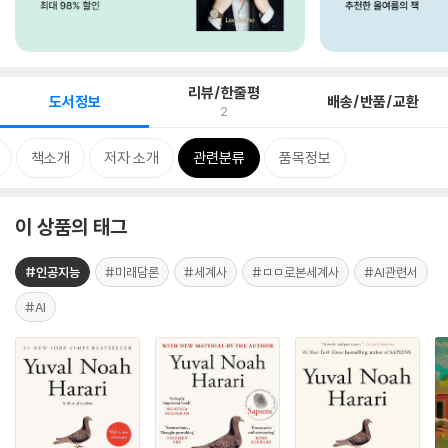
리뷰/한줄평
도서정보
배송/반품/교환
2
책소개
저자 소개
관련분류
품목정보
이 상품의 태그
#인공지능
#미래담론
#세계사
#ㅁㅁ로본세계사
#AI관련서
#AI