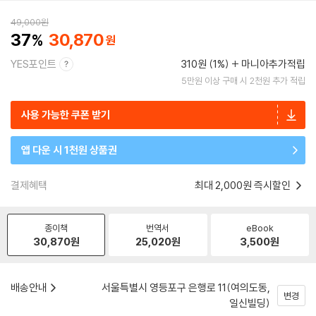
49,000
원
37
30,870
YES포인트
310원 (1%)
마니아추가적립
5만원 이상 구매 시 2천원 추가 적립
사용 가능한 쿠폰 받기
앱 다운 시 1천원 상품권
결제혜택
최대 2,000원 즉시할인
종이책
번역서
eBook
30,870
원
25,020
원
3,500
원
배송안내
서울특별시 영등포구 은행로 11(여의도동,
변경
일신빌딩)