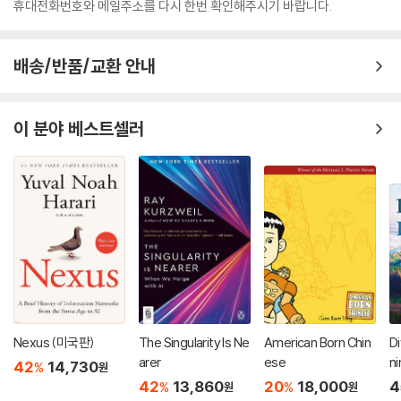
휴대전화번호와 메일주소를 다시 한번 확인해주시기 바랍니다.
배송/반품/교환 안내
이 분야 베스트셀러
Nexus (미국판)
The Singularity Is Ne
American Born Chin
Di
arer
ese
ni
42
14,730
%
원
42
13,860
20
18,000
4
%
%
원
원