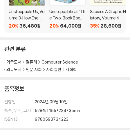
uman intelligence threatens our very existence.
Unstoppable Us, Vo
Unstoppable Us: Th
Sapiens A Graphic H
Information is not the raw material of truth; neither is it a mere
lume 3: How Enemi
e Two-Book Boxed
istory, Volume 4
es Become Friends
Set: How Humans T
weapon. Nexus explores the hopeful middle ground between
20
36,480
20
64,000
35
28,600
%
%
%
원
원
원
ook Over the World
these extremes, and in doing so, rediscovers our shared hum
and Why the World I
anity.
sn't Fair
관련 분류
외국도서
컴퓨터
Computer Science
외국도서
인문 사회
사회일반
사회학
품목정보
발행일
2024년 09월 10일
쪽수, 무게, 크기
528쪽 | 155*234*35mm
ISBN13
9780593734223