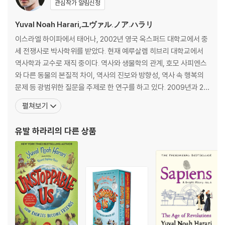
관심작가 알림신청
For the last 100,000 years, we Sapiens have accumulated eno
Yuval Noah Harari,ユヴァル.ノア.ハラリ
rmous power. But despite allour discoveries, inventions, and c
onquests, we now find ourselves in an existential crisis. The w
이스라엘 하이파에서 태어나, 2002년 영국 옥스퍼드 대학교에서 중
orld is on the verge of ecological collapse. Misinformation abo
세 전쟁사로 박사학위를 받았다. 현재 예루살렘 히브리 대학교에서
unds. And we are rushing headlong into the age of AI―a new i
역사학과 교수로 재직 중이다. 역사와 생물학의 관계, 호모 사피엔스
nformation network that threatens to annihilate us. For all that
와 다른 동물의 본질적 차이, 역사의 진보와 방향성, 역사 속 행복의
we have accomplished, why are we so self-destructive?
문제 등 광범위한 질문을 주제로 한 연구를 하고 있다. 2009년과 20
12년에 ‘인문학 분야 창의성과 독창성에 대한 플론스키 상’을 수상했
펼쳐보기
Nexus looks through the long lens of human history to consid
고, 2011년 군대 역사에 관한 논문으로 ‘몬카도 상’을 수상했다. 2012
er how the flow of information has shaped us, and our world. T
년 ‘영 이스라엘 아카데미 오브 사이언스’에 선정되었고, 2018년 다
유발 하라리
의 다른 상품
aking us from the Stone Age, through the canonization of the
보스에서 열린 세계경제포럼에서 인
Bible, early modern witch-hunts, Stalinism, Nazism, and the re
surgence of populism today, Yuval Noah Harari asks us to con
sider the complex relationship between information and truth,
bureaucracy and mythology, wisdom and power. He explores
how different societies and political systems throughout hist
ory have wielded information to achieve their goals, for good
and ill. And he addresses the urgent choices we face as non-h