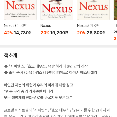
Nexus (미국판)
Nexus
Nexus (미국판)
Th
pe
42
14,730
20
19,200
20
28,800
%
%
%
원
원
원
m
2
e
책소개
◆ 『사피엔스』 『호모 데우스』 유발 하라리 6년 만의 신작
◆ 출간 즉시 〈뉴욕타임스〉 〈선데이타임스〉 아마존 베스트셀러
비인간 지능의 위협과 우리의 미래에 대한 경고
“AI는 우리 종의 역사뿐만 아니라
모든 생명체의 진화 경로를 바꿀지도 모른다.”
글로벌 베스트셀러 『사피엔스』 『호모 데우스』 『21세기를 위한 21가지 제
언』으로 우리 시대 가장 중요한 사상가의 반열에 오른 유발 하라리 교수가