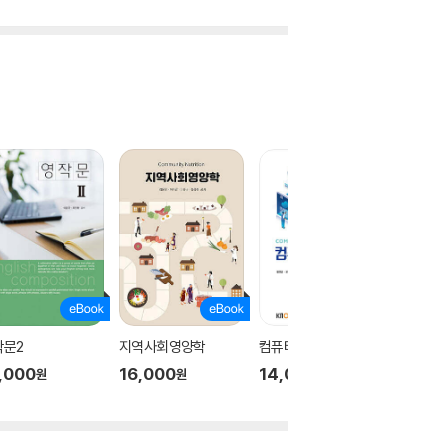
작문2
지역사회영양학
컴퓨터구조
개별행
,000
16,000
14,000
21,30
원
원
원