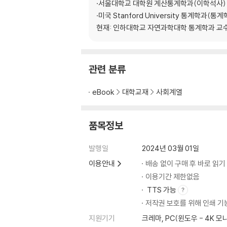
·서울대학교 대학원 계산통계학과(이학석사)
제4장 확률분포와 기댓값
·미국 Stanford University 통계학과(통
4.1 확률변수
현재: 인하대학교 자연과학대학 통계학과 교
4.2 이산형 확률변수의 확률분포
4.3 연속형 확률변수의 확률분포
4.4 확률변수의 기댓값
4.5 확률변수의 분산과 표준편차
관련 분류
4.6 R 프로그램을 이용한 실습
eBook
대학교재
사회계열
제5장 이산형 확률분포
5.1 이산형 확률변수
품목정보
5.2 이산형 균등분포
5.3 베르누이 분포
발행일
2024년 03월 01일
5.4 이항분포
이용안내
배송 없이 구매 후 바로 읽기
5.5 포아송 분포
5.6 초기하분포
이용기간 제한없음
5.7 R 프로그램을 이용한 실습
TTS 가능
저작권 보호를 위해 인쇄 기
제6장 연속형 확률분포
지원기기
크레마, PC(윈도우 - 4K 
6.1 연속형 확률변수