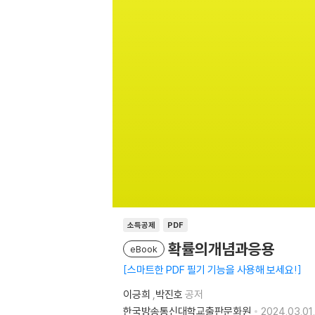
소득공제
PDF
확률의개념과응용
eBook
스마트한 PDF 필기 기능을 사용해 보세요!
이긍희
,
박진호
공저
한국방송통신대학교출판문화원
2024.03.01.