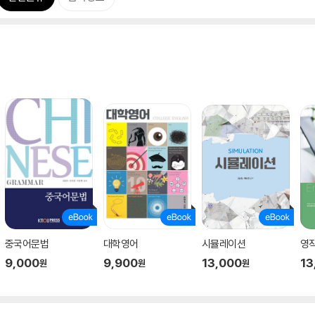
중국어문법
대학영어
시뮬레이션
영
9,000
9,900
13,000
13
원
원
원