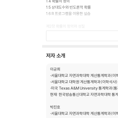
1.4 확률의 정의
1.5 상대도수와 빈도론적 확률
1.6 R 프로그램을 이용한 실습
제2장 확률의 정의와 성질
2.1 표본공간과 사건
2.2 고전적 확률
2.3 기하학적 확률
2.4 공리적 확률
저자 소개
2.5 확률의 계산
2.6 R 프로그램을 이용한 실습
이긍희
·서울대학교 자연과학대학 계산통계학과(이
제3장 조건부 확률
·서울대학교 대학원 계산통계학과(이학석사)
3.1 조건부 확률의 개념
·미국 Texas A&M University 통계학과
3.2 베이즈 정리
현재: 한국방송통신대학교 자연과학대학 통
3.3 몬티 홀 게임
3.4 독 립
박진호
3.5 R 프로그램을 이용한 실습
·서울대학교 자연과학대학 계산통계학과(이