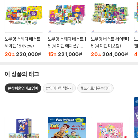
노부영 스테디 베스트
노부영 스테디 베스트 1
노부영 베스트 세이펜 1
노
세이펜 15 (New)
5 (세이펜 에디션 / 펜
5 (세이펜 미포함)
펜
미포함)
(
20
220,000
15
221,000
20
204,000
4
%
%
%
원
원
원
이 상품의 태그
#참쉬운엄마표영어
#영어그림책읽기
#노래로배우는영어