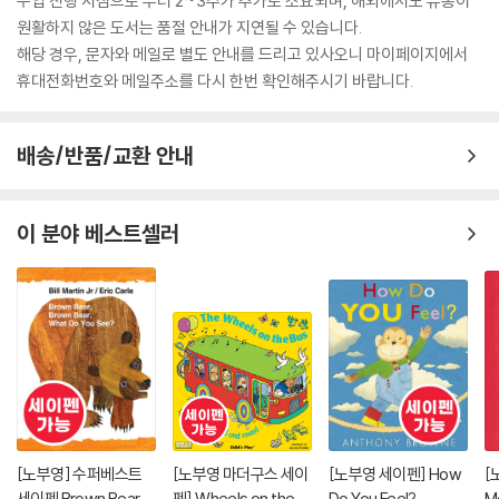
수입 진행 시점으로 부터 2~3주가 추가로 소요되며, 해외에서도 유통이
원활하지 않은 도서는 품절 안내가 지연될 수 있습니다.
해당 경우, 문자와 메일로 별도 안내를 드리고 있사오니 마이페이지에서
휴대전화번호와 메일주소를 다시 한번 확인해주시기 바랍니다.
배송/반품/교환 안내
이 분야 베스트셀러
[노부영] 수퍼베스트
[노부영 마더구스 세이
[노부영 세이펜] How
[
세이펜 Brown Bear, B
펜] Wheels on the B
Do You Feel?
M