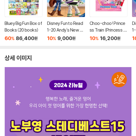
Bluey Big Fun Box of
Disney Fun to Read
Choo-choo! Prince
D
Books (20 books)
1-20 Andy's New To
ss Train (Princess C
1
y
atch! Teenieping)
e
60
86,400
10
9,000
10
16,200
1
%
%
%
원
원
원
(세이펜호환 / QR음원
포함)
상세 이미지