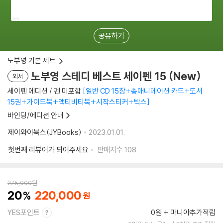
공유하기
노부영 기본 세트
노부영 스테디 베스트 세이펜 15 (New)
외서
세이펜 에디션 / 펜 미포함
일반 CD 15장+송애니메이션 카드+도서
15권+가이드북+액티비티북+시작스티커+박스
바인딩/에디션 안내
제이와이북스(JYBooks)
2023.01.01.
첫번째 리뷰어가 되어주세요
판매지수
108
275,000
원
20
220,000
YES포인트
0원
마니아추가적립