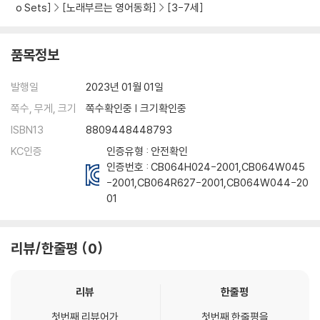
o Sets]
[노래부르는 영어동화]
[3-7세]
품목정보
발행일
2023년 01월 01일
쪽수, 무게, 크기
쪽수확인중 | 크기확인중
ISBN13
8809448448793
KC인증
인증유형 : 안전확인
인증번호 :
CB064H024-2001
,
CB064W045
-2001
,
CB064R627-2001
,
CB064W044-20
01
리뷰/한줄평
0
리뷰
한줄평
첫번째 리뷰어가
첫번째 한줄평을