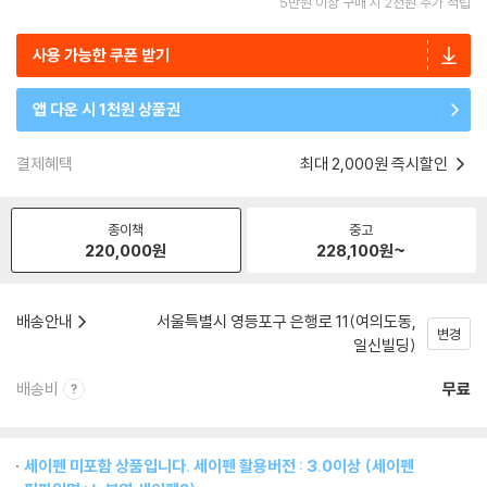
5만원 이상 구매 시 2천원 추가 적립
사용 가능한 쿠폰 받기
앱 다운 시 1천원 상품권
결제혜택
최대 2,000원 즉시할인
종이책
중고
220,000
원
228,100
원~
배송안내
서울특별시 영등포구 은행로 11(여의도동,
변경
일신빌딩)
배송비
무료
세이펜 미포함 상품입니다. 세이펜 활용버전 : 3.0이상 (세이펜