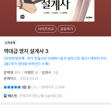
사이즈비교
공유하기
소득공제
역대급 영지 설계사 3
초판한정부록 : 작가 친필사인 인쇄본+표지 일러스트 엽서+캐릭터 카드
3종/작가 인터뷰 비하인드 수록
문백경
원저
이현민
글
김현수
그림
문페이스
2024.03.21.
10.0
판매지수
2,094
21
베스트
만화/라이트노벨 top100 2주