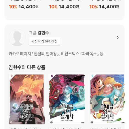
10
14,400
10
14,400
10
14,400
%
%
%
원
원
원
그림
김현수
관심작가 알림신청
카카오페이지 『전설의 안마왕』, 레진코믹스 『파라독스』 등.
김현수
의 다른 상품