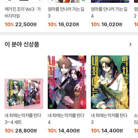
매거진 조이 Vol.3 : 가
엄마를 만나러 가는 길
엄마를 만나러 가는 길
엄
비지타임
3
4
2
10
22,500
10
16,020
10
16,020
1
%
%
%
원
원
원
이 분야 신상품
내 최애는 막차를 탄다
내 최애는 막차를 탄다
내 최애는 막차를 탄다
소
3~4 세트
4
3
5
10
28,800
10
14,400
10
14,400
1
%
%
%
원
원
원