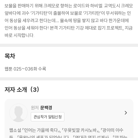
보물을 판매하기 위해 크레모로 향하는 로이드와 하비엘. 교역도시 크레모
앞바다에 괴수 ‘기가티탄’이 출몰하여 보물로 ‘기가티탄’이 무서워하는 인
어 동상을 세우려고 한다는데… 물속에 땅을 쌓지 않고 바다 한가운데에
인어 동상을 세워야 한다! 본격 기가티탄 기강 제대로 잡기 프로젝트, 지금
바로 시작합니다.
목차
웹툰 025~036화 수록
저자 소개
3
원저
문백경
관심작가 알림신청
웹소설 『인어는 가을에 죽다』, 『우윳빛깔 카사노바』, 『광야의 야수
들』, 『용왕님의 셰프가 되었습니다』, 『역대급 영지 설계사』, 『약 파는