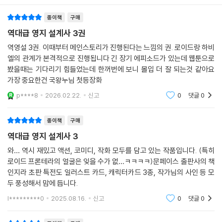
종이책
구매
역대급 영지 설계사 3권
역영설 3권. 이때부터 메인스토리가 진행된다는 느낌의 권. 로이드랑 하비
엘의 관계가 본격적으로 진행됩니다 긴 장기 에피소드가 있는데 웹툰으로
봤을때는 기다리기 힘들었는데 한꺼번에 보니 몰입 더 잘 되는것 같아요
가장 중요한건 국왕누님 첫등장화
p****8
2026.02.22.
신고
0
댓글
0
종이책
구매
역대급 영지 설계사 3
와… 역시 재밌고 액션, 코미디, 작화 모두를 담고 있는 작품입니다. (특히
로이드 프론테라의 얼굴은 잊을 수가 없…ㅋㅋㅋㅋ)문페이스 출판사의 책
인지라 초판 특전도 일러스트 카드, 캐릭터카드 3종, 작가님의 사인 등 모
두 풍성해서 맘에 듭니다.
l*********0
2025.08.16.
신고
0
댓글
0