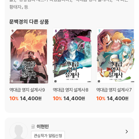
황태자』 등.
문백경
의 다른 상품
역대급 영지 설계사 9
역대급 영지 설계사 8
역대급 영지 설계사 7
10
14,400
10
14,400
10
14,400
%
%
%
원
원
원
글
이현민
관심작가 알림신청