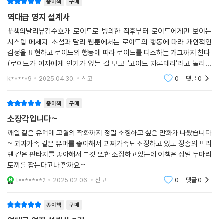
종이책
구매
역대급 영지 설계사
#책의날리뷰김수호가 로이드로 빙의한 직후부터 로이드에게만 보이는
시스템 메세지. 소설과 달리 웹툰에서는 로이드의 행동에 따라 개인적인
감정을 표현하고 로이드의 행동에 따라 로이드를 디스하는 개그까지 친다.
(로이드가 여자에게 인기가 없는 걸 보고 '고이드 자론테라'라고 놀리는
등.) 이를 처음에는 질풍기획을 연재한 이현민 작가의 개그센스라고 생각
k*****9
2025.04.30.
신고
0
댓글
0
한 독자들이 많았다
종이책
구매
소장각입니다~
깨알 같은 유머에 고퀄의 작화까지 정말 소장하고 싶은 만화가 나왔습니다
~ 괴짜가족 같은 유머를 좋아해서 괴짜가족도 소장하고 있고 장송의 프리
렌 같은 판타지를 좋아해서 그것 또한 소장하고있는데 이책은 정말 두마리
토끼를 잡는다고나 할까요~
t*******2
2025.02.06.
신고
0
댓글
0
종이책
구매