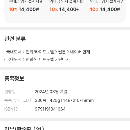
역대급 영지 설계사 9
역대급 영지 설계사 8
역대급 영지 설계사 7
10
14,400
10
14,400
10
14,400
%
%
%
원
원
원
관련 분류
국내도서
만화/라이트노벨
웹툰
네이버 연재
국내도서
만화/라이트노벨
판타지
품목정보
발행일
2024년 03월 21일
쪽수, 무게, 크기
336쪽 | 420g | 148*210*18mm
ISBN13
9791191841664
리뷰/한줄평
21