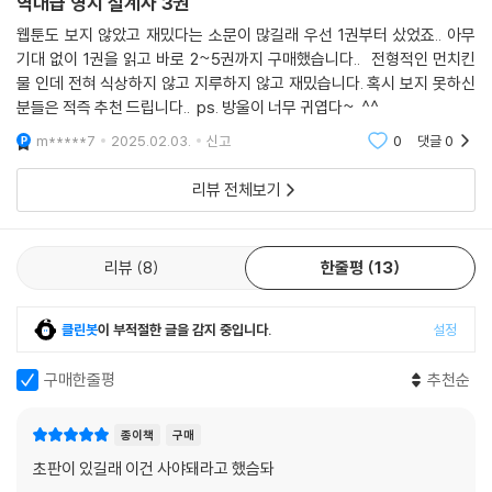
역대급 영지 설계사 3권
웹툰도 보지 않았고 재밌다는 소문이 많길래 우선 1권부터 샀었죠.. 아무
기대 없이 1권을 읽고 바로 2~5권까지 구매했습니다.. 전형적인 먼치킨
물 인데 전혀 식상하지 않고 지루하지 않고 재밌습니다. 혹시 보지 못하신
분들은 적즉 추천 드립니다.. ps. 방울이 너무 귀엽다~ ^^
m*****7
2025.02.03.
신고
0
댓글
0
리뷰 전체보기
리뷰
8
한줄평
13
클린봇
이 부적절한 글을 감지 중입니다.
설정
구매한줄평
추천순
종이책
구매
초판이 있길래 이건 사야돼라고 했슴돠