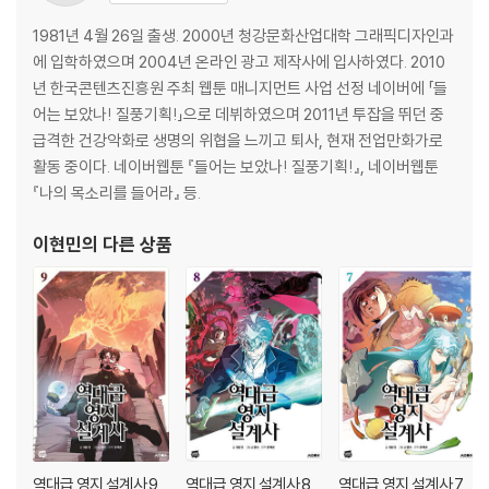
1981년 4월 26일 출생. 2000년 청강문화산업대학 그래픽디자인과
에 입학하였으며 2004년 온라인 광고 제작사에 입사하였다. 2010
년 한국콘텐츠진흥원 주최 웹툰 매니지먼트 사업 선정 네이버에 「들
어는 보았나! 질풍기획!」으로 데뷔하였으며 2011년 투잡을 뛰던 중
급격한 건강악화로 생명의 위협을 느끼고 퇴사, 현재 전업만화가로
활동 중이다. 네이버웹툰 『들어는 보았나! 질풍기획!』, 네이버웹툰
『나의 목소리를 들어라』 등.
이현민
의 다른 상품
역대급 영지 설계사 9
역대급 영지 설계사 8
역대급 영지 설계사 7