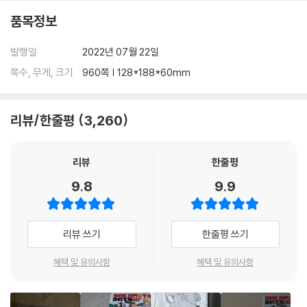
품목정보
발행일
2022년 07월 22일
쪽수, 무게, 크기
960쪽 | 128*188*60mm
리뷰/한줄평
3,260
리뷰
한줄평
9.8
9.9
리뷰 쓰기
한줄평 쓰기
혜택 및 유의사항
혜택 및 유의사항