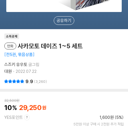
공유하기
소득공제
사카모토 데이즈 1~5 세트
만화
전5권, 묶음상품
스즈키 유우토
글그림
대원
2022.07.22.
9.9
3,260
32,500
원
10
29,250
YES포인트
1,600원 (5%)
5만원 이상 구매 시 2천원 추가 적립