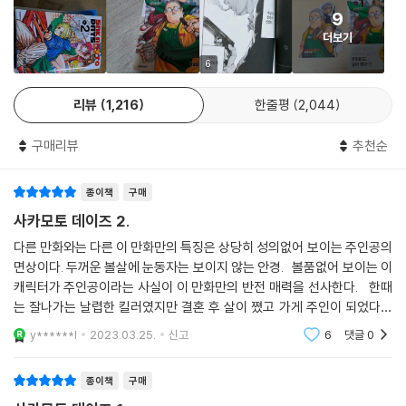
9
더보기
6
리뷰
1,216
한줄평
2,044
구매리뷰
추천순
종이책
구매
사카모토 데이즈 2.
다른 만화와는 다른 이 만화만의 특징은 상당히 성의없어 보이는 주인공의
면상이다. 두꺼운 볼살에 눈동자는 보이지 않는 안경. 볼품없어 보이는 이
캐릭터가 주인공이라는 사실이 이 만화만의 반전 매력을 선사한다. 한때
는 잘나가는 날렵한 킬러였지만 결혼 후 살이 쪘고 가게 주인이 되었다는
설정. 그러나 여전히 살아있는 전설이기에 거기에 따르는 다양한 에피소드
y******l
2023.03.25.
신고
6
댓글
0
종이책
구매