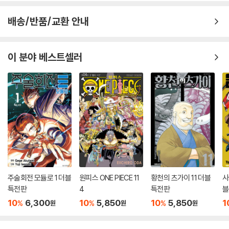
배송/반품/교환 안내
이 분야 베스트셀러
주술회전 모듈로 1 더블
원피스 ONE PIECE 11
황천의 츠가이 11 더블
사
특전판
4
특전판
블
10
6,300
10
5,850
10
5,850
1
%
%
%
원
원
원