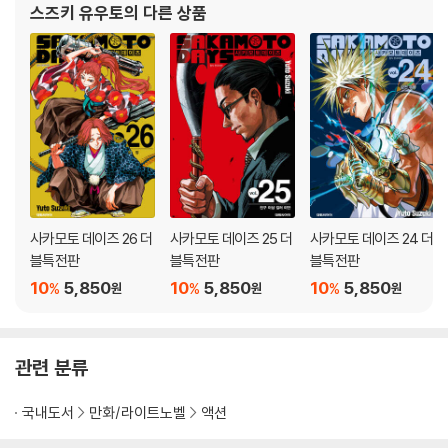
스즈키 유우토
의 다른 상품
사카모토 데이즈 26 더
사카모토 데이즈 25 더
사카모토 데이즈 24 더
블특전판
블특전판
블특전판
10
5,850
10
5,850
10
5,850
%
%
%
원
원
원
관련 분류
국내도서
만화/라이트노벨
액션