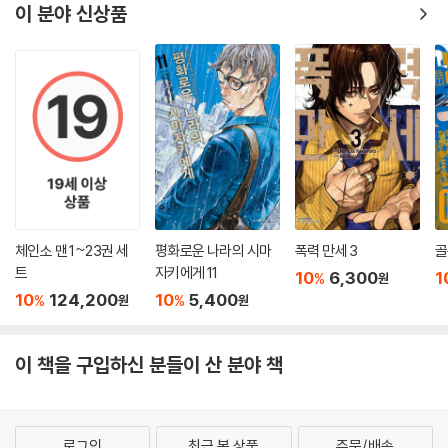
이 분야 신상품
체인소 맨 1~23권 세
평화로운 나라의 시마
폭력 만세 3
골
트
자키에게 11
10
6,300
1
%
원
10
124,200
10
5,400
%
%
원
원
이 책을 구입하신 분들이 산 분야 책
로그인
최근 본 상품
주문/배송