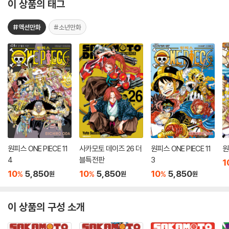
이 상품의 태그
#액션만화
#소년만화
원피스 ONE PIECE 11
사카모토 데이즈 26 더
원피스 ONE PIECE 11
원
4
블특전판
3
1
10
5,850
10
5,850
10
5,850
%
%
%
원
원
원
이 상품의 구성 소개