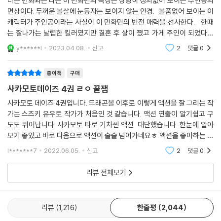
다른 만화와는 다른 이 만화만의 특징은 상당히 성의없어 보이는 주인공의
면상이다. 두꺼운 볼살에 눈동자는 보이지 않는 안경. 볼품없어 보이는 이
캐릭터가 주인공이라는 사실이 이 만화만의 반전 매력을 선사한다. 한때
는 잘나가는 날렵한 킬러였지만 결혼 후 살이 쪘고 가게 주인이 되었다는
설정. 그러나 여전히 살아있는 전설이기에 거기에 따르는 다양한 에피소드
y******l
2023.04.08.
신고
2
댓글
0
종이책
구매
사카모토데이즈 4권 ㄹㅇ 꿀잼
사카모토 데이즈 4권입니다. 드래곤볼 이후로 이렇게 액션을 잘 그리는 작
가는 스즈키 유우토 작가가 처음인 것 같습니다. 액션 연출이 알기쉽고 구
도도 뛰어납니다. 사카모토 타로 기차씬 액션 대단했습니다. 한눈에 알아
보기 좋았고 바로 다음으로 액션이 술술 넘어가네요ㅎ 액션을 좋아하는 분
들에게 사카모토 데이즈 추천합니다!!!!!!!!!!!!!!!
l*******7
2022.06.05.
신고
2
댓글
0
리뷰 전체보기
리뷰
1,216
한줄평
2,044