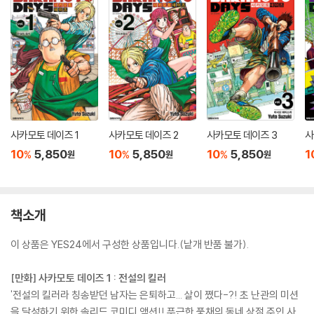
사카모토 데이즈 1
사카모토 데이즈 2
사카모토 데이즈 3
사
10
5,850
10
5,850
10
5,850
1
%
%
%
원
원
원
책소개
이 상품은 YES24에서 구성한 상품입니다.(낱개 반품 불가).
[만화] 사카모토 데이즈 1 : 전설의 킬러
'전설의 킬러라 칭송받던 남자는 은퇴하고... 살이 쪘다-?! 초 난관의 미션
을 달성하기 위한 솔리드 코미디 액션!! 푸근한 풍채의 동네 상점 주인 사