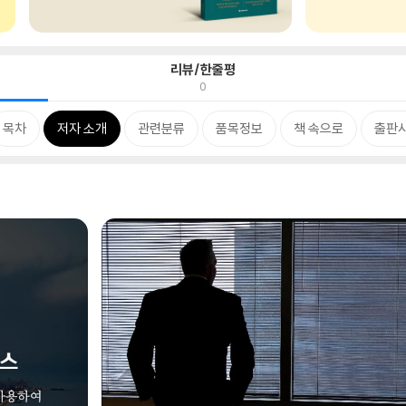
리뷰/한줄평
0
목차
저자 소개
관련분류
품목정보
책 속으로
출판사