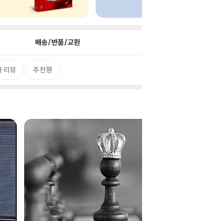
배송/반품/교환
 리뷰
추천평