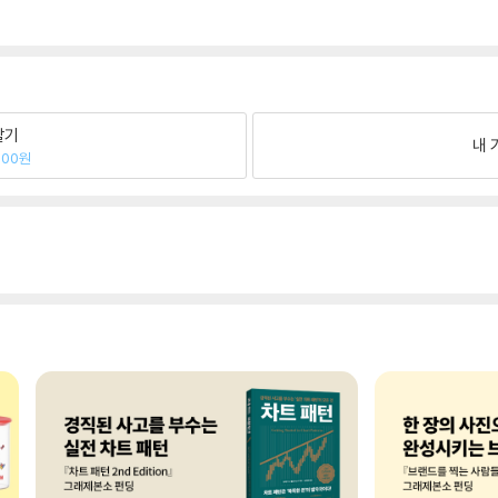
팔기
내 
600원