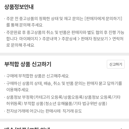
음과 모음.
- 최은영 (소설가)
상품정보안내
이다. _본문 중에서
--- p.109
주문 전 중고상품의 정확한 상태 및 재고 문의는 [판매자에게 문의하기]
그러나 세상은 놀랍게도 또 새로운 인생을 허락한다. 나 자신 외에는 모두
를 통해 문의해 주세요.
“우리 육체 속에 연약하게 머물러 있던
가 비정한 세상에서 내가 나의 이름을 선택하는 방식으로. 이 소설은 허상
주문완료 후 중고상품의 취소 및 반품은 판매자와 별도 협의 후 진행 가능
기억을 놓치지 않기 위해 이렇게 만들고 쓴다”
과 같은 용기를 강요하지 않는다. 그것이 ‘정말로’ 가능하다는 것을 보여줄
합니다. 마이페이지 > 주문내역 > 주문상세 > 판매자 정보보기 > 연락처
로 문의해 주세요.
뿐이다.
작가의 의식은 2부에서 우리의 인생을 둘러싸고 있는 사회문화적인 저변
--- p.115-116
으로 더욱 확대된다. 모국에서 쫓겨나듯 해외로 입양되는 해외입양의 어두
운 단면, 제1세계라는 곳에서 예상치 못하게 느낀 불편함과 제국주의의 그
부적합 상품 신고하기
신고하기
마르그리트 뒤라스의 전쟁과 폭력에 대한 철학은 그와 그녀를 통해 분명하
늘, 1990년대를 즐겁게 소환하는 요즘의 흐름에 정작 그 시대에 자유롭지
게 드러난다. 현대사의 폭력이 인생의 슬픈 기억으로 소급되어버린 보통
못했던 사람들이 있었음을 기억하며, “개인사는 희미한 기억일지언정 나
구매에 부적합한 상품은 신고해주세요.
사람들을 통해서. 그러므로 그들은 자신의 이름이 지워지지 않는 연대기적
의 산문으로 재의미화”하는 과정을 거친다. 또한 지하련의「체향초」, 개브
구매하신 상품의 상태, 배송, 취소 및 반품 문의는 판매자 묻고 답하기를
서술 속에 등장한다는 것을 인정하며 말한다. “당신은 히로시마, 나는 누베
리얼 제빈의 『비바, 제인』, 영화 〈히로시마 내 사랑〉, ‘NO JAPAN’ 운동 등
이용해주세요.
르.”
문학, 영화, 역사, 사회정치적 현안까지 작가의 폭넓고 다양한 관심사와 깊
상품정보 부정확(카테고리 오등록/상품오등록/상품정보 오등록/기타
--- p.145
이 있는 사유가 녹아 있다.
허위등록) 부적합 상품(청소년 유해물품/기타 법규위반 상품)
특히 작가가 2부에서 집중하는 것은 뿌리 깊은 한국사회의 혐오 문화다. 즐
전자상거래에 어긋나는 판매사례: 직거래 유도
내가 그녀의 잃어버린 인형에서 본 것도 그것이었다. 격변기 러시아에 살
겁고 활기찬 직장 여성의 이미지가 감추고 있는 산업사회의 여성 착취, 기
던 한국 여자아이가 들고 다니던 인형. 나는 그 인형을 다른 어두운 유년 시
표만 달리한 채 증식되고 있는 여성 혐오…… 특히 여성, 그리고 여성작가
절을 가진 아이의 손에 넘겨주는 소설을 썼다고 생각한다. ‘토끼인형처럼