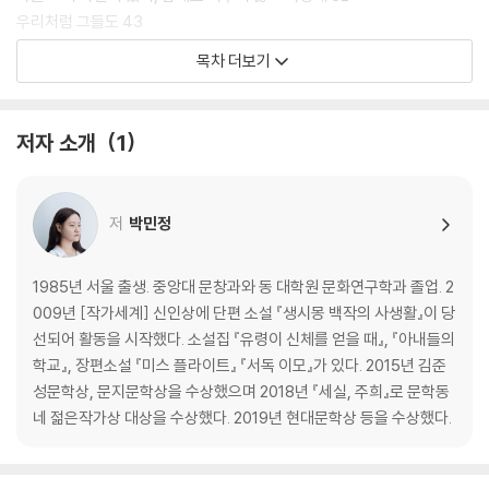
다시금 느낄 수 있다.
우리처럼 그들도 43
병에 대한 불안감 47
목차 더보기
『잊지 않음』에는 최은영 작가의 「나의 오랜 친구 민정이」라는 제목의 발문
실패할 것을 알면서도 50
이 실려 있다. 박민정 작가를 향한, 그리고 박민정 작가의 글에 대한 애정과
대체될 수 없는 사람 59
동시대를 살아가는 ‘여성작가로서 쓴다는 것’에 대한 소회가 담긴 글이다.
하지 않는 쪽으로 62
저자 소개
1
“박민정 작가의 글은 뜨거운 생각과 감정을 끝까지 응축하고 두드려서 단
단하게 만든 칼 같다”는 최은영 작가의 말에서 박민정 작가가 얼마나 치열
2부 타인의 역사, 나의 산문
하게 고민했는지, 또 세밀한 시선으로 글을 써 내려갔는지 알 수 있다.
저
박민정
타인의 역사, 나의 산문 66
알지 못했던 세계에서―나의 1990년대 77
성난 얼굴을 돌아보기―‘여성혐오’에 대하여 85
1985년 서울 출생. 중앙대 문창과와 동 대학원 문화연구학과 졸업. 2
2019년 여름, 소비의 기억으로부터 94
009년 [작가세계] 신인상에 단편 소설 『생시몽 백작의 사생활』이 당
제1세계에서 본 것, 느낀 것 104
선되어 활동을 시작했다. 소설집 『유령이 신체를 얻을 때』, 『아내들의
‘끝없는 게임’의 ‘시작’： 『비바, 제인』 113
학교』, 장편소설 『미스 플라이트』 『서독 이모』가 있다. 2015년 김준
나를 실망시킬 때 내 이름을 어떻게 불러야 하는지 아는 사람은 아무도 없
성문학상, 문지문학상을 수상했으며 2018년 『세실, 주희』로 문학동
다： 『반박하는 여자들』 117
네 젊은작가상 대상을 수상했다. 2019년 현대문학상 등을 수상했다.
더없이 투명한 가면 쓰기： 「체향초」 123
1945년 8월 6일, 히로시마와 누베르, 남자와 여자： 〈히로시마 내 사랑〉1