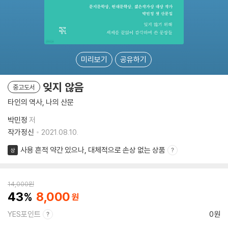
미리보기
공유하기
잊지 않음
중고도서
타인의 역사, 나의 산문
박민정
저
작가정신
2021.08.10.
사용 흔적 약간 있으나, 대체적으로 손상 없는 상품
상
14,000
원
43
8,000
YES포인트
0원