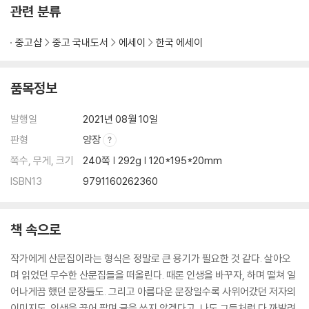
36
관련 분류
3부 선생님은 작가시죠, 아마도?
중고샵
중고 국내도서
에세이
한국 에세이
토끼 인형처럼 무력했던 우리들은 그러나 148
거울 너머의 사람을 바라보는 장면 163
품목정보
필드워크의 스승 175
죽거나 혹은 나쁘거나―소설의 인물에 대하여 178
발행일
2021년 08월 10일
자꾸 실패한다는 사실이 유용해지는 까닭에 대하여 188
판형
양장
최후의 심판대에서 맑다는 것 195
쪽수, 무게, 크기
240쪽 | 292g | 120*195*20mm
선생님은 작가시죠, 아마도? 207
ISBN13
9791160262360
나의 오랜 친구 민정이―최은영 219
나가며 231
책 속으로
작가에게 산문집이라는 형식은 정말로 큰 용기가 필요한 것 같다. 살아오
며 읽었던 무수한 산문집들을 떠올린다. 때론 인생을 바꾸자, 하며 떨쳐 일
어나게끔 했던 문장들도. 그리고 아름다운 문장일수록 사위어갔던 저자의
이미지도. 인생을 끊어 팔며 글을 쓰지 않겠다고, 나도 그들처럼 다 까발려