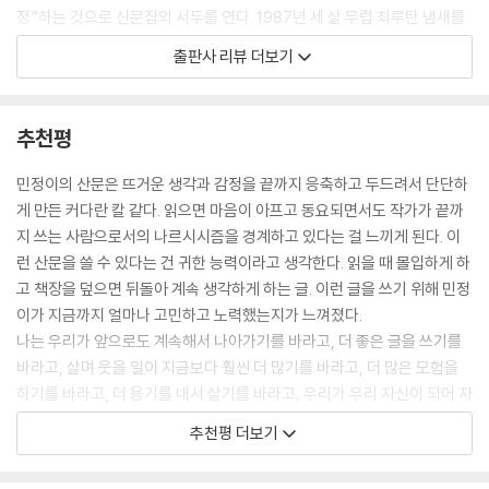
정”하는 것으로 산문집의 서두를 연다. 1987년 세 살 무렵 최루탄 냄새를
당신이 살았고 감각했던 1980년대는 당신에게는 지나가버린 한 시절일
맡았던 “인생 최초의 기억”에서부터 어린 시절 직간접적으로 차별과 폭력
출판사 리뷰 더보기
뿐이지만 나에게는 여전히 미지의 영역이자 탐구해야 할 대상이므로. 지금
을 경험한 일, 문학을 시작하는 시기에 맞닥뜨린 혼돈과 불안의 감정들, 소
탐구하고자 하는 자에게는 당시의 당신에게보다 더 많은 자료가 주어져 있
설을 쓰기 시작한 이유가 “나와 닮은 나의 적을 만들어” 자신을 비웃고 싶
고, 조사와 검수를 통해 숨겨진 사실들이 밝혀진 바 있으며, 그러므로 나의
어서였음을, 그리고 우울을 가만히 견딜 수 있는 동료 소설가에 대한 부러
추천평
산문과 역사적 연대기로서의 산문이 일치하는 순간들이 더 많아졌다고. 개
움과 애정을 내밀하게 고백하는 글에서는 작가가 이 글들을 쓰기까지 얼마
인사는 희미한 기억일지언정 나의 산문으로 재의미화되었다고.
나 고민했는지를 짐작할 수 있다.
민정이의 산문은 뜨거운 생각과 감정을 끝까지 응축하고 두드려서 단단하
--- p.75~76
박민정 소설가는 더욱 용감한 글쓰기로 자신의 글을 펼쳐 보인다. 소설가
게 만든 커다란 칼 같다. 읽으면 마음이 아프고 동요되면서도 작가가 끝까
최진영을 통해서는 ‘최진영’ 소설가뿐만이 아니라 ‘박민정’이라는 작가의
지 쓰는 사람으로서의 나르시시즘을 경계하고 있다는 걸 느끼게 된다. 이
어떤 이들에게 우리 사회는 도처에서 야차가 달려오는 사회이며, 야차가
내면이 들여다보이고, 학생들을 바라보며 학교라는 공간이 주근主根으로
런 산문을 쓸 수 있다는 건 귀한 능력이라고 생각한다. 읽을 때 몰입하게 하
달려오면 칼춤이라도 춰야 하는 것이다. 왜 그렇게 성을 내냐고 묻는 자신
남았음을 깨달으며, 어린 시절 폭력적으로 수영을 배워야만 했던 기억에서
고 책장을 덮으면 뒤돌아 계속 생각하게 하는 글. 이런 글을 쓰기 위해 민정
의 모습을 삼인칭으로 바라보는 일, 뿌리 깊은 혐오사회에서 선행되어야
한 발자국 더 나아가 도약했음을 선언한다. 두려움으로 남았던 물속에서
이가 지금까지 얼마나 고민하고 노력했는지가 느껴졌다.
하는 일은 그것이라고 나는 믿는다.
비로소 눈을 뜨고 숨을 쉬며 “여기서부터 시작”이라고 말하는 박민정 작가
나는 우리가 앞으로도 계속해서 나아가기를 바라고, 더 좋은 글을 쓰기를
--- p.93
의 글은, 자신이 겪었던 일을 망각하지 않으면서도 동시에 인생은 새로운
바라고, 살며 웃을 일이 지금보다 훨씬 더 많기를 바라고, 더 많은 모험을
시작을 허용한다는 것을 보여준다.
하기를 바라고, 더 용기를 내서 살기를 바라고, 우리가 우리 자신이 되어 자
순전히 언어 때문에 사무치던 상처를 생각한다. 나의 말이 누군가에게 비
유로워지기를 바란다. 지난 시간이 쉽지 않았으니까. 과거의 우리가 애써
수가 되고, 누군가의 말이 나를 아프게 만들 때. 그와 내가 동일한 모국의
추천평 더보기
눈 뜨세요. 그러면 안 무서워요. 그때 나는 질끈 감은 눈을 조심스레 떴는
서 만나려고 했던 지금의 우리를 잘 돌보고 아끼기를, 그렇게 과거의 우리
언어를 사용한다는 사실 자체가 서러워서 언어를 처음 배우던 순간을 호출
데, 눈을 감았을 때와는 비교할 수 없을 만큼 마음이 편안해진다는 걸 느꼈
에게 빚을 갚아주고 우리 자신을 더 많이 사랑해주기를 바라본다.
하곤 했다. 아직 아무런 의미도, 즉 어떤 경험도 담지하지 않은 우리말의 자
다. 여기서부터 시작이다. 나는 생각했다. 물속에서 눈을 뜨고 숨을 쉬는 것