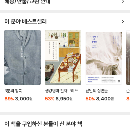
배송/반품/교환 안내
로서 대상화되어 온 작가의 경험은 혐오적 표현과 발언이 한국사회 일상이
무력했던’ 우리들은 그러나, 1987년이거나 1991년에 분명 머물러 있었
며 문화로 자리 잡았음을 깨닫게 한다. 박민정 소설가는 자신의 경험을 선
고, 우리 육체 속에 연약하게 머물러 있던 기억을 놓치지 않기 위해 이렇게
회하여 “내가 돌아갈 곳은 결국 빈 문서 앞”이라고 얘기한다. 여성으로서,
만들고 쓴다.
이 분야 베스트셀러
그리고 작가로서 할 수 있는 일을 하는 것. 박민정 소설가가 내보이는 솔직
--- p.161
하고 거침없는 목소리는 바로 이러한 의지 덕분일 것이다.
나는 소설을 쓰는 순간마다 과거가 나를 생각하고 있음을, 실은 어떤 과거
어떤 이들에게 우리 사회는 도처에서 야차가 달려오는 사회이며, 야차가
의 순간들이 전혀 나를 놓아주지 않고 있음을 상기한다. 나는 1985년 서울
달려오면 춤이라도 춰야 하는 것이다. 왜 그렇게 성을 내냐고 묻는 자신의
에서 딸로 태어났고, 여학생으로 자랐고, 대학에서는 지망생과 여학생 사
모습을 삼인칭으로 바라보는 일, 뿌리 깊은 혐오사회에서 선행되어야 하는
이를 오갔으며, 사회에서는 여직원이었고 여성작가였으며 여성작가는 때
일은 그것이라고 나는 믿는다. _본문 중에서
로 ‘작가’라는 카운터스에 부딪힌다는 것도.
--- p.215
우리의 이름과 역사를 망각하지 않기 위하여
3분의 행복
생강빵과 진저브레드
낱말의 장면들
순
“나는 우리가 우리 자신이 되어 자유로워지기를 바란다” _소설가 최은영
89
3,000
53
6,950
50
8,400
8
%
%
%
원
원
원
최은영 소설가는 “과거의 우리가 애써서 만나려고 했던 지금의 우리를 잘
돌보고 아끼기”를 통해 우리 자신을 더 사랑해주기를 바란다고 쓴다. 우리
가 우리 자신을 사랑하고 진정한 우리 자신이 되어 자유로워질 수 있는 방
이 책을 구입하신 분들이 산 분야 책
법은 바로 박민정 작가가 얘기한 ‘잊지 않는 일’일 터다. 과거의 연약했던