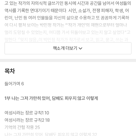
고 있는 작가의 자의식적 글쓰기인 동시에 시간과 공간을 넘어서 여성들의
역사를 기록한 연대기이기 때문이다. 시인, 소설가, 전쟁 피해자, 학생, 어
린이, 난민 등 여러 인물들을 자신의 삶으로 수용하고 또 꼼꼼하게 기록하
여 다시 펼쳐 보이는 박민정 작가는 “‘작가 개인’의 재현으로부터 얼마나
멀리 도망칠 수 있었는지, 어디쯤 가서 뒤돌아보고 있는지 알고 싶었다”고
말한다. 『잊지 않음』이 박민정 작가가 작가로서 보고, 읽고, 묻고, 쓰는 과
정에서 지닌 예리함이 있을지라도 따스함을 품고 있는 이유는 작가가 우리
책소개 더보기
가 꼭 기억해야 할 일들을 잊지 않기 위해, 타인의 삶을 자기의 삶으로 포용
하고 다시 내보이기 때문이다.
목차
『잊지 않음』은 개인의 역사, 세계의 역사, 소설가로서의 역사를 기록한 세
부로 나뉘어 있다. 어린 시절부터 여성작가가 된 지금까지 직간접적으로
들어가며 6
겪었던 차별과 혐오의 기록, 그럼에도 불구하고 진정한 자신으로서 나아감
을 선언하는 1부와, 사회문화적인 측면에서 깊게 뿌리내린 혐오의 단면을
1부 나는 그저 가만히 있어, 담배도 피우지 않고 이렇게
돌아보고 우리가 세계의 역사를 함께 쓰는 존재로서 잊지 않아야 할 일들
을 기록한 2부, 그리고 ‘쓴다는 일’에 대해 써 내려가며 ‘박민정의 소설’이라
여성시라는 장르 규칙1 10
는 역사를 어떻게 구축해왔는지를 기록한 3부. “지금이 아니라면 쓸 수도
여성시라는 장르 규칙2 18
톺아볼 수도 그래서 엮어볼 수도 없는 글들을 모아보려 했다”는 박민정 소
기억의 간헐 작용 25
설가의 말에서 우리는 작가의 ‘잊지 않으려는’ 의지와 ‘기록하려는’ 용기를
나는 그저 가만히 있어, 담배도 피우지 않고 이렇게 32