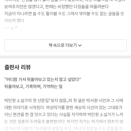
보여주지만은 않겠다고, 한때는 비장했던 다짐들을 떠올려본다.
지금이 아니라면 쓸 수도 톺아볼 수도 그래서 엮어볼 수도 없는 글들을 모
아보려 했다.
--- p.7
가끔 터무니없는 사랑이 끝나고 난 다음 우울한 기분 때문에 시간을 낭비
책 속으로 더보기
할 때마다 나는 다짐하곤 했다. 무슨 일이 있었어도 다시 허리를 꼿꼿하게
펴고 걸어가면 된다고. 다시 인파 속으로. 부모님과 친구들과 거래처의 연
락을 받고, 제시간에 출근을 하고, 끼니를 거르지 않으면 된다고. 그중 가장
출판사 리뷰
잘해내고 싶은 일은 역시 인파를 헤치며 걷는 것이다. 행인들 중 누구도 새
삼 돌아보지 않을 만큼 멀쩡한 표정으로. 아무 일도 없었다는 듯이.
"어디쯤 가서 뒤돌아보고 있는지 알고 싶었다”
--- p.34
뒤돌아보고, 기록하며, 기억하는 일
내게 글쓰기는 실패를 예감하고도 수행할 수밖에 없는 행동이다. 그런 점
박민정 소설가의 첫 산문집『잊지 않음』의 첫 글은 박서원 시인과 그 시에
은 수영도 비슷한 것 같다. 나를 밀어내는 쪽으로 자꾸만 다가가는 것. 그럼
대한 이야기로 시작된다. 여성작가를 향한 세상의 시선이 있는 그대로가
에도 불구하고 계속 나아갈 수밖에 없다는 걸 내가 이미 알았다면 좀 더 편
아닌 편견을 한 겹 덧쓰고 있다는 사실을 자각하며 박민정 소설가가 느끼
안한 마음으로 힘을 빼고 떠오를 수 있지 않았을까. 이제 한 계단 올라섰다.
는 것은 일종의 두려움과 불편함이다. 하지만 작가는 여기에서 멈추지 않
--- p.57
고 자신의 산문이 “두려움의 방증일 수도, 하나의 징후일 수도 있음을 인