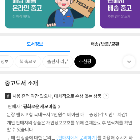
도서정보
배송/반품/교환
목정보
책 속으로
출판사 리뷰
추천평
중고도서 소개
사용 흔적 약간 있으나, 대체적으로 손상 없는 상품
상
판매자 :
평화로운 캐모마일
문장 펜 & 포함 국내도서 2만원↑ 테이블 매트 증정(각 포인트 차감)
개인 판매자의 상품은 개인정보보호를 위해 결제완료 후 연락처를 확인
할 수 있습니다.
구매 전 상품에 대한 문의는
[판매자에게 문의하기]
를 이용해 주시기 바