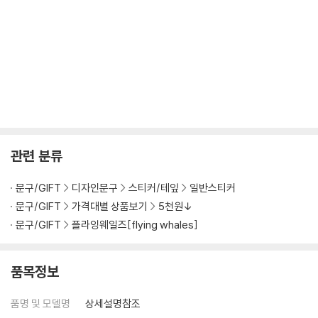
관련 분류
문구/GIFT
디자인문구
스티커/테잎
일반스티커
문구/GIFT
가격대별 상품보기
5천원↓
문구/GIFT
플라잉웨일즈[flying whales]
품목정보
품명 및 모델명
상세설명참조