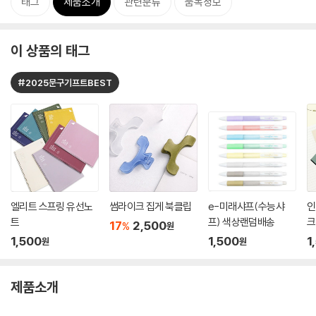
태그
제품소개
관련분류
품목정보
이 상품의 태그
#2025문구기프트BEST
엘리트 스프링 유선노
썸라이크 집게 북클립
e-미래샤프(수능샤
인
트
프) 색상랜덤배송
크
17
2,500
%
원
1,500
1,500
1
원
원
제품소개