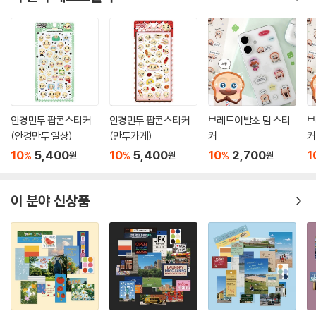
안경만두 팝콘스티커
안경만두 팝콘스티커
브레드이발소 밈 스티
브
(안경만두 일상)
(만두가게)
커
커
10
5,400
10
5,400
10
2,700
1
%
%
%
원
원
원
이 분야 신상품