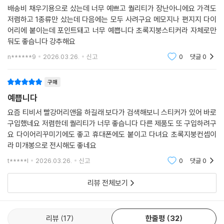
배송비 채우기용으로 샀는데 너무 예쁘고 퀄리티가 장난아니에요 가격도
저렴하고 1종류만 샀는데 다음에는 모두 사려구요 메모지나 편지지 다이
어리에 붙이는데 포인트돼고 너무 예쁩니다 초록지붕스티커라 자체로만
둬도 좋습니다 강추해요
n******9
2026.03.26.
신고
0
댓글
0
구매
예쁩니다
요즘 티비서 빨강머리앤을 하길래 보다가 검색해보니 스티커가 있어 바로
구입했네요 저렴한데 퀄리티가 너무 좋습니다 다른 제품도 또 구입하려구
요 다이어리꾸미기에도 좋고 휴대폰에도 붙이고 다녀요 초록지붕컨셉이
라 미개봉으로 전시해도 좋네요
t*****l
2026.03.26.
신고
0
댓글
0
리뷰 전체보기
리뷰
17
한줄평
32