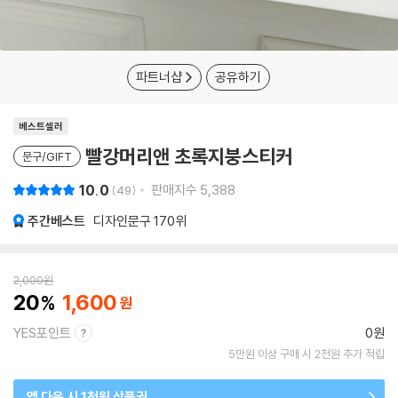
파트너샵
공유하기
베스트셀러
빨강머리앤 초록지붕스티커
문구/GIFT
10.0
판매지수
5,388
49
주간베스트
디자인문구
170위
2,000
원
20
1,600
YES포인트
0원
5만원 이상 구매 시 2천원 추가 적립
앱 다운 시 1천원 상품권