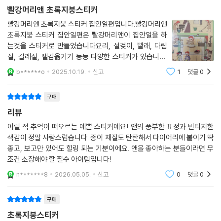
빨강머리앤 초록지붕스티커
빨강머리앤 초록지붕 스티커 집안일편입니다.빨강머리앤
초록지붕 스티커 집안일편은 빨강머리앤이 집안일을 하
는것을 스티커로 만들었습니다요리, 설겆이, 빨래, 다림
질, 걸레질, 땔감옮기기 등등 다양한 스티커가 있습니다.
집안일한 날 다이어리에 붙이기 좋아요.
b******o
2025.10.19.
신고
1
댓글
0
구매
리뷰
어릴 적 추억이 떠오르는 예쁜 스티커예요! 앤의 풍부한 표정과 빈티지한
색감이 정말 사랑스럽습니다. 종이 재질도 탄탄해서 다이어리에 붙이기 딱
좋고, 보고만 있어도 힐링 되는 기분이에요. 앤을 좋아하는 분들이라면 무
조건 소장해야 할 필수 아이템입니다!
n*******8
2026.05.05.
신고
0
댓글
0
구매
초록지붕스티커