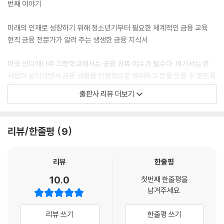
번째 이야기
미래의 인재로 성장하기 위해 청소년기부터 필요한 체계적인 금융 교육
현직 금융 전문가가 알려 주는 생생한 금융 지식서
미국 인디애나주 고등학교에서는 금융 과목 이수가 필수다. 여기서는 한
사람이 살아가면서 금융 생활을 안정적으로 영위하고 돈을 모을 수 있도록
통장 개설부터 저축, 투자하는 방법까지 체계적으로 가르친다. 이처럼 미
출판사 리뷰 더보기
국을 비롯해 영국도 금융 교육이 곧 평생 교육이라 생각해 금융 과목을 개
설하여 청소년에게 금융 교육을 진행하기도 하고, 다양한 과목에서 금융
지식을 융합해 가르치고 있다. 이를 통해 학생들은 단순히 돈, 투자, 부채의
리뷰/한줄평
9
개념 습득에서 끝나는 것이 아닌 향후 사회생활을 하며 마주칠 다양한 상
황에서 금융 지식을 활용하는 능력을 기르게 된다. 우리나라 역시 청소년
들을 위한 장기적이고 체계적인 금융 교육이 절실히 필요한 시점이다.
리뷰
한줄평
10.0
첫번째 한줄평을
8년 전 《민준이와 서연이의 금융경시대회》로 청소년 금융 소설이라는 장
남겨주세요.
르를 열었던 권오상 작가가 이번에는 후속작인 《열다섯 글로벌 경제학교》
로 청소년들에게 기초 금융에 이어 심화 금융을 가르쳐 주기 위해 찾아왔
리뷰 쓰기
한줄평 쓰기
다. 권오상 작가는 서울대를 졸업, 금융계를 이끌어 가는 현직 금융 전문가