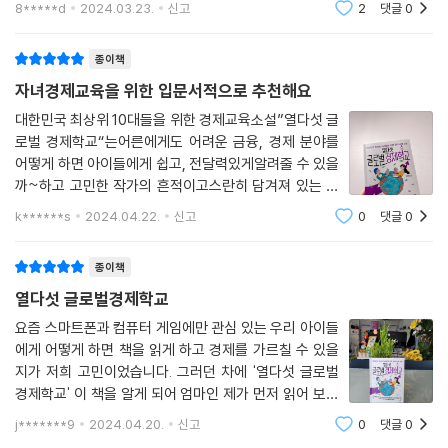
8*****d
2024.03.23.
신고
2
댓글
0
말고 숨쉬듯 물 흐르듯~ 노출해주고 싶었다. #열다섯글
연이에게 금융의 숨겨진 비밀을 배우기 위해 좋다는 시겔의 역설에 대해
로벌경제학교 소설형태의 경제소설이라 창작이
아빠에게 가르쳐 달라고 얘기해 보라는데?. 반면 한국에서 민준이는 국제
종이책
금융올림피아드 준비 수업에 가서 변소올 교수를 만나 금융수학에 대해 듣
자녀경제교육을 위한 입문서적으로 추천해요
는다. 그리고 해외 주식 거래에 대한 질문을 받게 되는데, 민준이와 친구들
은 해외 주식 종가에 환율까지 고려하다 보니 점점 머릿속이 복잡해진다.
대한민국 최상위 10대들을 위한 경제교육소설”열다섯 글
로벌 경제학교“는어른에게도 어려운 금융, 경제 분야를
과연 서연이와 민준이는 준비를 잘해서 국제금융올림피아드를 잘 치를 수
어떻게 하면 아이들에게 쉽고, 전달력있게알려줄 수 있을
있을까?
까~하고 고민한 작가의 흔적이고스란히 담겨져 있는 경
제교육소설입니다.그래서 경제, 금융에 대해 1도 모르는
k******s
2024.04.22.
신고
0
댓글
0
성인이 처음 입문하는 서적으로도거리감없이 흥미롭게
대한민국 상위 1% 학생들을 위한 글로벌 경제 수업
읽어나갈 수 있었어요.물론 소설로 배우는 경제교육
생활 속 사례로 금융에 대한 이해를 높이고, 통찰력을 키워 주는 책
종이책
열다섯 글로벌경제학교
《열다섯 글로벌 경제학교》는 청소년들이 쉽게 이해할 수 있는 사례로 낯선
요즘 스마트폰과 컴퓨터 게임에만 관심 있는 우리 아이들
개념을 설명해 준다. “친하지 않은 사람이 사과 다섯 개와 착즙기를 빌려달
에게 어떻게 하면 책을 읽게 하고 경제를 가르칠 수 있을
라고 하면 어떻게 해야 할까?” “포르쉐와 에르메스의 주가가 올랐는데 왜
지가 저희 고민이었습니다. 그러던 차에 '열다섯 글로벌
나는 손실을 봤을까?” “여름철 아이스크림 소비량과 물놀이 사고 건수 사
경제학교' 이 책을 알게 되어 엄마인 제가 먼저 읽어 보고
이에 상관관계는 없을까?” “불투명한 주머니 속에 들어 있는 파란 공과 노
아이와 대화를 나누고 싶어서 서펑단에 신청했습니다. 하
j*******9
2024.04.20.
신고
0
댓글
0
란 공을 꺼낼 때 받을 수 있는 돈은 얼마일까?” 등의 질문을 통해 금융의 근
여 감사하게 잘 읽고 이렇게 서평도 쓰게 되었습니다.이