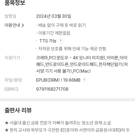
품목정보
발행일
2024년 03월 30일
이용안내
배송 없이 구매 후 바로 읽기
이용기간 제한없음
TTS 가능
저작권 보호를 위해 인쇄 기능 제공 안함
지원기기
크레마,PC(윈도우 - 4K 모니터 미지원),아이폰,아이
패드,안드로이드폰,안드로이드패드,전자책단말기(저
사양 기기 사용 불가),PC(Mac)
파일/용량
EPUB(DRM) | 19.66MB
ISBN13
9791168271708
출판사 리뷰
★ 서울대 출신 금융 전문가 아빠가 들려주는 청소년 경제 소설
★ 현직 교사와 학부모가 극찬한 《민준이와 서연이의 금융경시대회》의 두