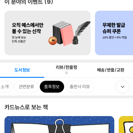
이 분야의 이벤트
9
리뷰/한줄평
도서정보
배송/반품/교환
9
 소개
관련분류
품목정보
출판사 리뷰
카드뉴스로 보는 책