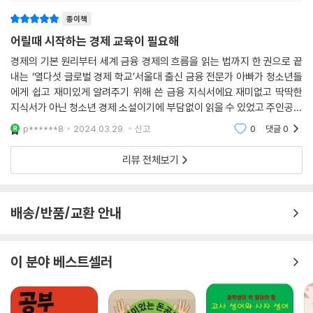
본 문제부터 유저리, 주가와 환율, 파생거래, 기댓값 최대화, 리스크와 수
책은 소설을 통해 금융지식을 전달하는 책
종이책
익의 관계, 금융수학, 경제물리학, 금융공학까지 어려운 금융 지식을 명쾌
하게 설명한다.
어릴때 시작하는 경제 교육이 필요해
경제의 기본 원리부터 세계 금융 경제의 흐름을 읽는 법까지 한 권으로 끝
이 과정에서 책을 읽는 독자들은 금융에 대한 이해가 점점 높아지고, 금융
내는 ‘열다섯 글로벌 경제 학교’서울대 출신 금융 전문가 아빠가 청소년들
에 대한 깊은 통찰력을 가지게 될 것이며, 주인공들의 다양한 경험이 많은
에게 쉽고 재미있게 알려주기 위해 쓴 금융 지식서에요.재미없고 딱딱한
청소년에게 경제와 금융에 대한 도전과 자극이 될 것이다. 또한, 나만 돈을
지식서가 아닌 청소년 경제 소설이기에 부담없이 읽을 수 있었고 주인공들
많이 벌면 행복한 게 아니라는 금융의 인문학적 지혜도 배울 수 있게 된다.
을 통해 금융 지식이나 경제 용어가 명쾌하게 전달되어 읽는 재미가 있어
p******8
2024.03.29.
신고
0
댓글
0
요.미국이나 영
리뷰 전체보기
해외 유학을 준비하는 청소년들을 위한 든든한 정보 안내서
해마다 해외로 유학을 준비하는 청소년들이 점점 늘고 있다. 그중 많은 학
배송/반품/교환 안내
생이 미국행을 택하는데, 학교의 순위 및 유학의 목표를 고려하지 않은 채
유학을 떠나 여러 난관에 봉착한 학생들도 많다고 한다. 그렇게 되면 유학
비용인, 고액의 학비가 기회비용이 아닌 매몰 비용으로 전락하는 것이다.
이 분야 베스트셀러
성공적인 미국 유학을 하기 위해서는 미국 입시 및 각 학교의 특징, 졸업 후
목표 등 철저한 정보와 준비가 필요하다. 《열다섯 글로벌 경제학교》는 미
국에서 학교생활 중인 서연이를 통해 현재 미국 고등학교 및 대학의 순위