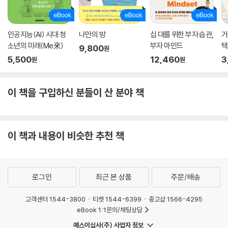
인공지능(AI) 시대 청
나만의 방
십 대를 위한 부자 습관,
거
소년의 미래(Me來)
부자 마인드
택
9,800
원
생
5,500
12,460
3
원
원
이 책을 구입하신 분들이 산 분야 책
이 책과 내용이 비슷한 추천 책
로그인
최근 본 상품
주문/배송
고객센터 1544-3800
티켓 1544-6399
중고샵 1566-4295
eBook 1:1문의/채팅상담
예스이십사(주) 사업자 정보