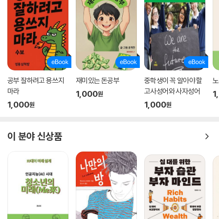
와 특징 등 꼭 필요한 정보를 얻어 구조적인 유학을 준비할 수 있다.
공부 잘하려고 용쓰지
재미있는 돈공부
중학생이 꼭 알아야 할
노
마라
고사성어와 사자성어
1,000
1
원
1,000
1,000
원
원
이 분야 신상품