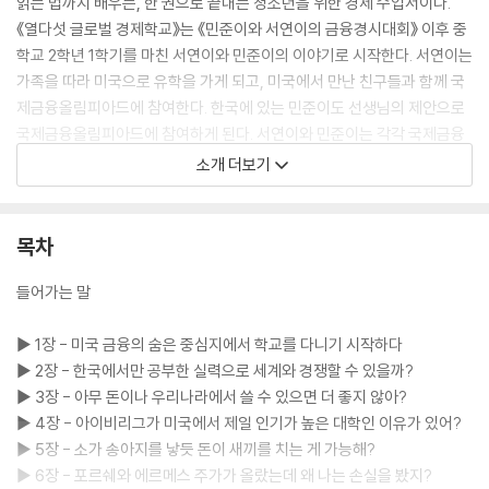
읽는 법까지 배우는, 한 권으로 끝내는 청소년을 위한 경제 수업서이다.
《열다섯 글로벌 경제학교》는 《민준이와 서연이의 금융경시대회》 이후 중
학교 2학년 1학기를 마친 서연이와 민준이의 이야기로 시작한다. 서연이는
가족을 따라 미국으로 유학을 가게 되고, 미국에서 만난 친구들과 함께 국
제금융올림피아드에 참여한다. 한국에 있는 민준이도 선생님의 제안으로
국제금융올림피아드에 참여하게 된다. 서연이와 민준이는 각각 국제금융
올림피아드를 준비하며 전 세계에서 활약하는 한국인 선배들로부터 심화
소개 더보기
금융을 배운다. 그렇게 국제금융올림피아드에 출전한 두 사람. 첫날 시험
을 마치고 시험장을 나서던 민준이는 서연이와 마주치는데?. 과연 서연이
와 민준이에게는 어떤 일이 일어날까?
목차
들어가는 말
▶ 1장 - 미국 금융의 숨은 중심지에서 학교를 다니기 시작하다
▶ 2장 - 한국에서만 공부한 실력으로 세계와 경쟁할 수 있을까?
▶ 3장 - 아무 돈이나 우리나라에서 쓸 수 있으면 더 좋지 않아?
▶ 4장 - 아이비리그가 미국에서 제일 인기가 높은 대학인 이유가 있어?
▶ 5장 - 소가 송아지를 낳듯 돈이 새끼를 치는 게 가능해?
▶ 6장 - 포르쉐와 에르메스 주가가 올랐는데 왜 나는 손실을 봤지?