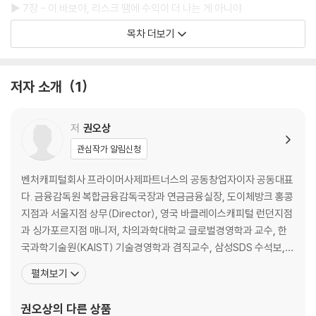
▶ 7장 - 이 바보야, 리스크 땜에 수익이 더 나는 게 아니야
▶ 8장 - 환율이 변한다는 예상을 한국인과 미국인이 모두 원한다고?
목차 더보기
▶ 9장 - 평행우주에 사는 게 아니라면 돈의 평균을 보면 안 돼
▶ 10장 - 미래에 주고받는 파생거래 이름이 왜 선물이 된 거야?
▶ 11장 - 미래는 과거의 단순한 반복이 아니니 과거에 속지 마
저자 소개
1
▶ 12장 - 서로 돕고 함께 나누면 결국 파이가 더 커지기 마련이야
저
권오상
관심작가 알림신청
벤처캐피털회사 프라이머사제파트너스의 공동창업자이자 공동대표
다. 금융감독원 복합금융감독국장과 연금금융실장, 도이체방크 홍콩
지점과 서울지점 상무(Director), 영국 바클레이스캐피털 런던지점
과 싱가포르지점 매니저, 차의과학대학교 글로벌경영학과 교수, 한
국과학기술원(KAIST) 기술경영학과 겸직교수, 삼성SDS 수석보,
기아자동차 주임연구원을 지냈고, 고려대학교와 중앙대학교에서 재
펼쳐보기
무를 가르쳤다. 서울대학교 기계설계학과에서 학사, 한국과학기술원
기계공학과에서 석사, 미국 캘리포니아 버클리대학교(University o
권오상
의 다른 상품
f California, Berkeley) 기계공학과에서 박사학위를