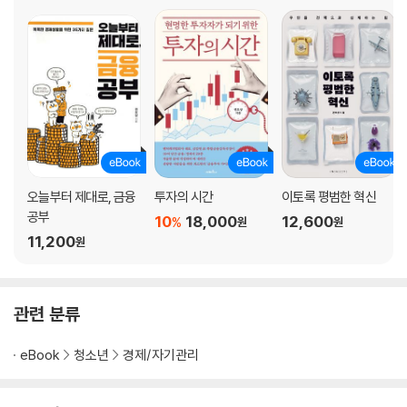
오늘부터 제대로, 금융
투자의 시간
이토록 평범한 혁신
공부
10
18,000
12,600
%
원
원
11,200
원
관련 분류
eBook
청소년
경제/자기관리