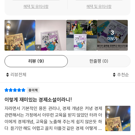
이다. 이 책은 생생한 현직 금융 전문가의 지혜를 바탕으로 금융 경제의 기
혜택 및 유의사항
혜택 및 유의사항
본 원리부터 세계 금융 경제의 흐름을 읽는 법까지 익힐 수 있는 청소년 금
융 지식서이다.
3
더보기
경제를 공부하는 가장 쉽고 재미있는 방법!
기초 금융에 이어 한 권의 흥미로운 소설로 배우는 심화 금융
2
4
리뷰
9
한줄평
0
경제, 게다가 금융이라고 하면 어렵고 복잡하다는 생각부터 든다. 또, 어떻
게 공부를 시작해야 할지도 막막하다. 그렇기에 경제와 금융에 쉽고 재미
리뷰전체
추천순
있게 접근할 방법이 필요하다. 《열다섯 글로벌 경제학교》는 소설을 통해
또래의 주인공인 서연이와 민준이가 경제와 금융의 세계를 탐험하는 과정
종이책
을 흥미진진하게 따라간다. 그러면서 자연스레 경제가 무엇인지, 금융이
무엇인지를 부담 없이 친근하게 익힐 수 있다.
이렇게 재미있는 경제소설이라니!
자라면서 기본적인 용돈 관리나, 경제 개념은 커녕 경제
미국에서 국제금융올림피아드를 준비하는 서연이는 아빠에게 소개받은
관련해서는 가정에서 아무런 교육을 받지 않았던 터라 아
여명준 신부와 금융의 근본 문제를 이야기하게 된다. 전국금융경시대회를
이에게 경제개념, 교육을 노출해 주는게 쉽지 않은듯 하
경험했던 서연이는 약간 시시하다는 생각이 들고, 하지만 이야기를 나누다
다. 듣기만 해도 어렵고 골치 아플것 같은 경제. 어떻게 하
보니 서연이는 점점 금융에 대해 알 듯 말 듯하다. 게다가 여명준 신부는 서
면 자연스럽게 노출이 될까? 딱딱한 그런 지식책 같은것