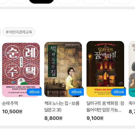
#어린이경제교육
순례 주택
책과 노니는 집 - 보름
달러구트 꿈 백화점 : 잠
죽이
달문고 30
들어야만 입장 가능합
10,500
8,
원
니다
8,800
9,100
원
원