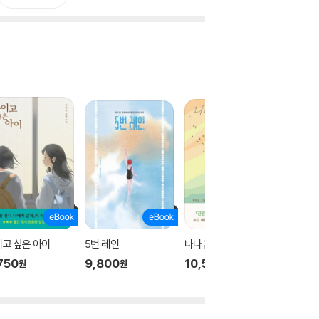
고 싶은 아이
5번 레인
나나 올리브에게
유진과 
750
9,800
10,500
9,450
원
원
원