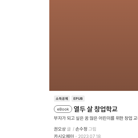
소득공제
EPUB
열두 살 창업학교
eBook
부자가 되고 싶은 꿈 많은 어린이를 위한 창업 교
권오상
글
손수정
그림
카시오페아
2023.07.18.