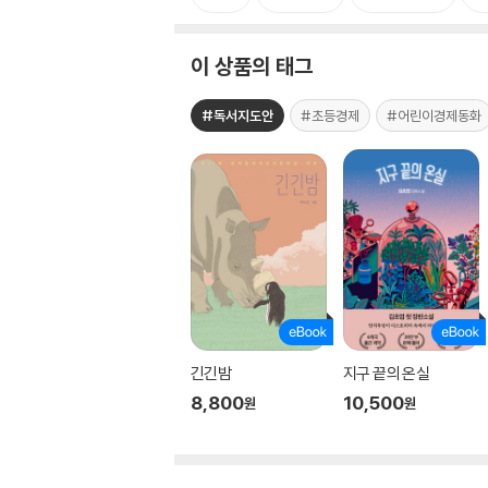
이 상품의 태그
#독서지도안
#초등경제
#어린이경제동화
긴긴밤
지구 끝의 온실
8,800
10,500
원
원