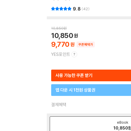
9.8
42
10,850
원
10,850
9,770
쿠폰혜택가
YES포인트
사용 가능한 쿠폰 받기
앱 다운 시 1천원 상품권
결제혜택
eBook
10,850