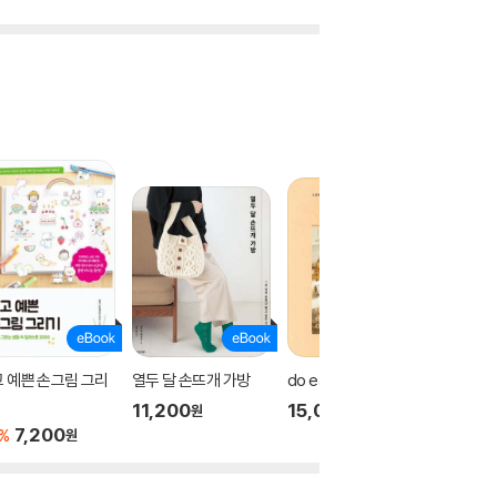
 예쁜 손그림 그리
열두 달 손뜨개 가방
do eat again
퇴근 후,
11,200
15,000
14,50
원
원
7,200
%
원