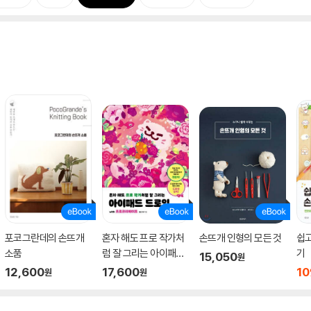
포코그란데의 손뜨개
혼자 해도 프로 작가처
손뜨개 인형의 모든 것
쉽고
소품
럼 잘 그리는 아이패드
기
15,050
원
드로잉 with 프로크리
12,600
17,600
10
원
원
에이트