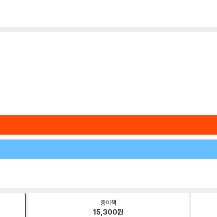
종이책
15,300
원