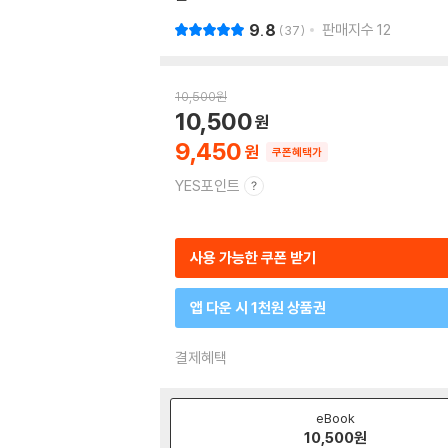
9.8
판매지수
12
37
10,500
원
10,500
9,450
쿠폰혜택가
YES포인트
사용 가능한 쿠폰 받기
앱 다운 시 1천원 상품권
결제혜택
eBook
10,500
원