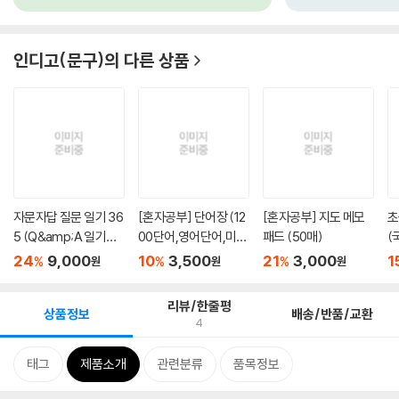
인디고(문구)
의 다른 상품
자문자답 질문 일기 36
[혼자공부] 단어장 (12
[혼자공부] 지도 메모
초
5 (Q&amp;A 일기장,
00단어,영어단어,미니
패드 (50매)
(
문답책)
수첩...
정.
24
9,000
10
3,500
21
3,000
1
%
%
%
원
원
원
리뷰/한줄평
상품정보
배송/반품/교환
4
태그
제품소개
관련분류
품목정보