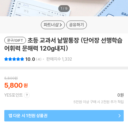
1
/
9
파트너샵
공유하기
초등 교과서 낱말통장 (단어장 선행학습
문구/GIFT
어휘력 문해력 120g내지)
10.0
판매지수
1,332
4
5,800
원
5,800
YES포인트
0원
5만원 이상 구매 시 2천원 추가 적립
앱 다운 시 1천원 상품권