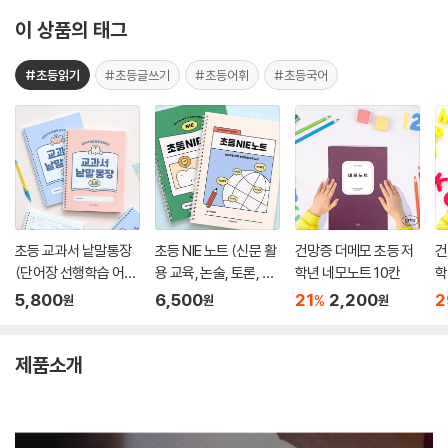
이 상품의 태그
#초등읽기
#초등글쓰기
#초등어휘
#초등국어
초등 교과서 낱말통장
초등 NIE 노트 (신문 활
건망증 더메모 초등 저
건
(단어장 선행학습 어휘
용 교육, 논술, 토론, 문
학년 네모노트 10칸
학
력 문해력 120g내지)
해력)
5,800
6,500
21
2,200
2
%
원
원
원
제품소개