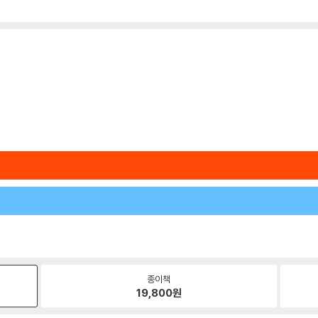
종이책
19,800
원