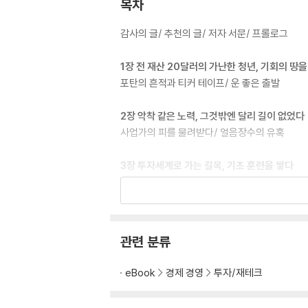
목차
감사의 글/ 추천의 글/ 저자 서문/ 프롤로그
1장 전 재산 20달러의 가난한 청년, 기회의 땅을
포탄의 흔적과 티커 테이프/ 운 좋은 출발
2장 악착 같은 노력, 그것밖엔 달리 길이 없었다
사업가의 피를 물려받다/ 얼음장수의 유혹
3장 투자세계로 가는 길목, 기초 훈련을 쌓다
여러 직장 그리고 아버지와의 재회/ 투자 개념에
4장 은행가의 시대, 어설픈 첫걸음을 떼다
어설픈 첫걸음/ 자연스러운 의문/ 넉넉지 않은 
관련 분류
5장 어수선한 시절, 기회의 보금자리를 틀다
eBook
경제 경영
투자/재테크
시장 밖으로/ 스스로의 가치를 높여라