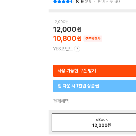
8.9
판매지수
60
58
12,000
원
12,000
10,800
쿠폰혜택가
YES포인트
사용 가능한 쿠폰 받기
앱 다운 시 1천원 상품권
결제혜택
eBook
12,000
원