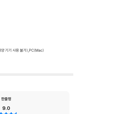
기기 사용 불가),PC(Mac)
 의미한다/ 비인기주를 찾아라/ 양질의 성장세를
 ‘덤’의 기회를 포착하라/ ‘나만의 능력’을 적극
 어둡다/ ‘비인기 성장주’를 공략하라/ ‘적정 성
/ 모든 순환주가 예측한 사이클대로 움직이는 건
성하라/ 팔아야 하는 확실한 근거를 대라/ 확고한
한줄평
않는다
9.0