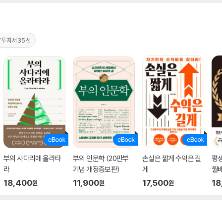
량투자서35선
부의 사다리에 올라타
부의 인문학 (20만부
손실은 짧게 수익은 길
평생
라
기념 개정증보판)
게
월배
18,400
11,900
17,500
18
원
원
원