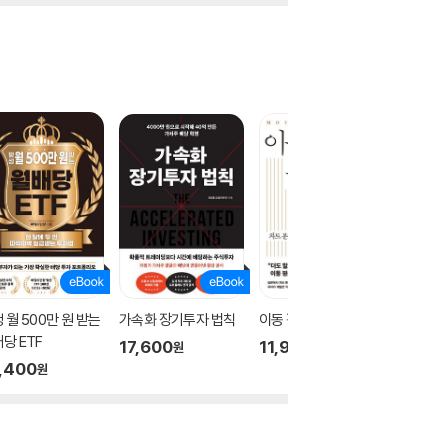
 월 500만 원 받는
가속화 장기투자 법칙
이동 평균선 투자법
세계 최
당 ETF
워런 버
17,600
11,900
원
원
,400
24,5
원