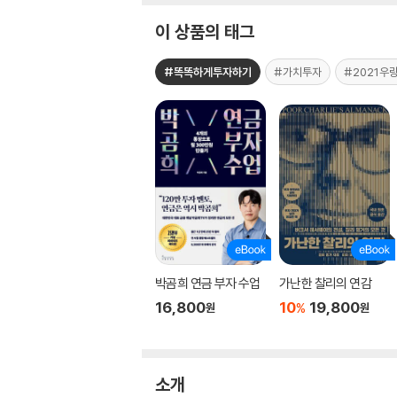
이 상품의 태그
#똑똑하게투자하기
#가치투자
#2021우
박곰희 연금 부자 수업
가난한 찰리의 연감
16,800
10
19,800
%
원
원
소개