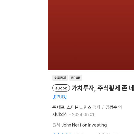
소득공제
EPUB
가치투자, 주식황제 존 
eBook
EPUB
존 네프
,
스티븐 L. 민츠
공저
김광수
역
시대의창
2024.05.01.
원서
John Neff on Investing