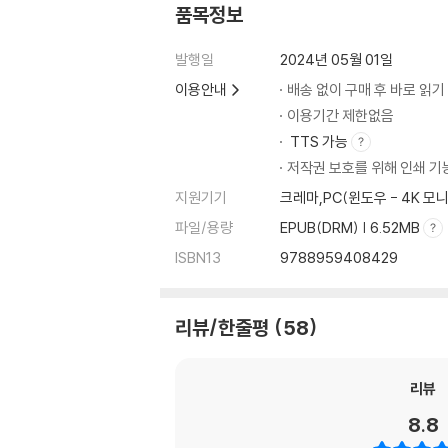
6장 미시간 촌뜨기, 마침내 윈저를 지휘하다
품목정보
전략의 진화/ “제럴드 차이가 사들이고 있대…!”
발행일
2024년 05월 01일
7장 윈저의 투자 스타일, 흔들림 없는 원칙이 있
이용안내
배송 없이 구매 후 바로 읽기
저PER 투자/ 7퍼센트 이상의 펀더멘털 성장/
이용기간 제한없음
총수익률과 PER의 긍정적 관계 견인/ PER을 
TTS 가능
저작권 보호를 위해 인쇄 기
8장 가치투자 핵심 전략, 할인매장에서 보석을
지원기기
크레마,PC(윈도우 - 4K 
그 날의 저가주를 공략하라/ ‘주가가 왜 떨어졌
유지하는 기업을 찾아라/ 다른 사람이 모르는 투자
파일/용량
EPUB(DRM) | 6.52MB
활용하라/ 좁은 영역에 얽매이지 말라/ ‘나만의 
ISBN13
9788959408429
9장 저PER 포트폴리오, 본질은 변하지 않는다
변곡점에 주목하라/ 여론을 경계하라/ 윈저의 청사진
리뷰/한줄평
58
장주’는 건강한 시민과 같은 존재다/ ‘순환 성
아니다/ 시장이 선호하는 종목에 현혹되지 마라/
리뷰
매도 전략을 수립하라/ 영원히 붙들고 있지 마라
8.8
10장 비수기(1970∼1976), 그 혼돈의 강을