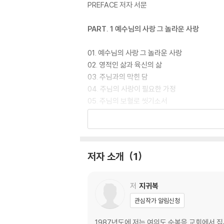
PREFACE 저자 서문
PART. 1 예수님의 사랑 그 놀라운 사랑
01. 예수님의 사랑 그 놀라운 사랑
02. 영적인 삶과 육신의 삶
03. 주님과의 막힌 담
04. 주님의 사랑이 필요한 가정
05. 주님의 보혈로 씻기소서
06. 찬양의 제사
07. 나는 알파와 오메가 되신 예수님이시다
08. 축복의 통로
09. 성령의 바람
저자 소개
1
10. 방언 통역 기도훈련
11. 성령의 인도함을 따라가게 될 것이다
12. 지혜
저
지귀복
13. 죄를 이기는 연단
관심작가 알림신청
14. 주님의 강한 군사
15. 어느 교회 기도실
1987년도에 저는 여의도 순복음 교회에서 집