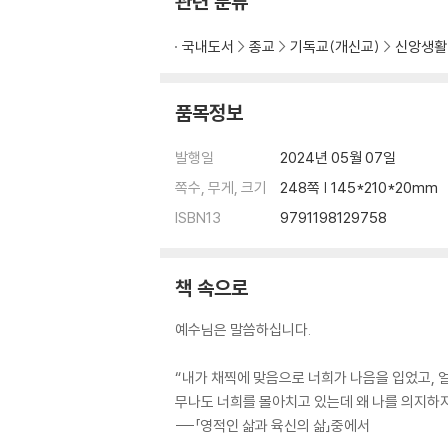
관련 분류
34. 우산
35. 하나님의 나라
국내도서
종교
기독교(개신교)
신앙생활
36. 절제하는 습관
PART. 2 주님은 말씀하십니다.
품목정보
37. 주님은 말씀하십니다 2
발행일
2024년 05월 07일
38. 너는 이제 어린 아이 신앙이 아니란다
쪽수, 무게, 크기
248쪽 | 145*210*20mm
39. 위대하신 주님의 능력
40. 지옥의 터널을 지나
ISBN13
9791198129758
41. 아프리카 어린 영혼들이 가 있는 지옥
42. 주님을 따라간 지옥
책 속으로
43. 자살한 자가 가는 지옥
44. 주님의 때를 기다린 자
예수님은 말씀하십니다.
45. 주님의 위대하심
46. 지옥은
“내가 채찍에 맞음으로 너희가 나음을 입었고, 얼
47. 사람을 축복하고 감사하라
무나도 너희를 몰아치고 있는데 왜 나를 의지하지
48. 영 분별 (혼의 논리)
---「영적인 삶과 육신의 삶」중에서
49. 매일 같이 강단에서 엎드려라