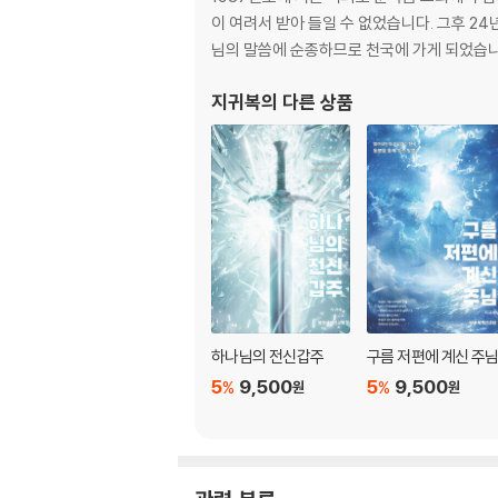
16. 주님은 말씀하십니다
이 여려서 받아 들일 수 없었습니다. 그후 2
17. 신랑을 찾는 신부
님의 말씀에 순종하므로 천국에 가게 되었습니
18. 나의 품으로 돌아와다오
19. 독선을 부리는 것은
지귀복
의 다른 상품
20. 선교를 어떻게 해야 하나요
21. 예수 나를 오라 하네
22. 나에게 주신 말씀
23. 믿음의 표적이 따르게 하소서
24. 한 끼 금식
25. 너는 답답함을 느끼느냐?
26. 나의 피를 외치라
27. 저는 주님의 은혜가 없이는 살 수가 없습니
28. 경배
하나님의 전신갑주
구름 저편에 계신 주
29. 이제 나아갈 것이다
5
9,500
5
9,500
%
%
원
원
30. 너를 낮추거라
31. 하나님 아버지의 사랑
32. 나는 너의 찬양을 받고 싶구나
33. 주님을 사모합니다