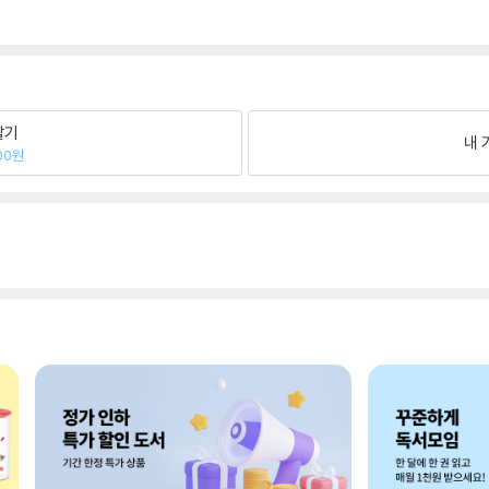
팔기
내 
00원