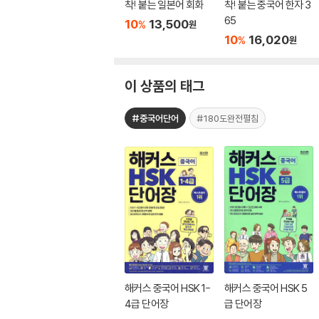
착! 붙는 일본어 회화
착! 붙는 중국어 한자 3
65
10
13,500
%
원
10
16,020
%
원
이 상품의 태그
#중국어단어
#180도완전펼침
해커스 중국어 HSK 1-
해커스 중국어 HSK 5
4급 단어장
급 단어장