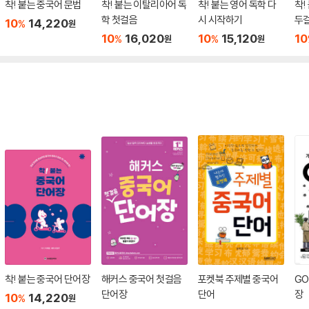
착! 붙는 중국어 문법
착! 붙는 이탈리아어 독
착! 붙는 영어 독학 다
착!
학 첫걸음
시 시작하기
두
10
14,220
%
원
10
16,020
10
15,120
10
%
%
원
원
착! 붙는 중국어 단어장
해커스 중국어 첫걸음
포켓북 주제별 중국어
GO
단어장
단어
장
10
14,220
%
원