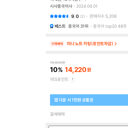
시사중국어사
2024.06.01.
9.0
판매지수
5,208
2
베스트
중국어
31위
중국어 top20 48주
미니 노트 키링(포인트차감)
구매혜택
15,800
원
10
14,220
YES포인트
앱 다운 시 1천원 상품권
결제혜택