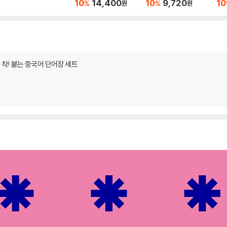
10
14,400
10
9,720
10
%
%
원
원
 착! 붙는 중국어 단어장 세트