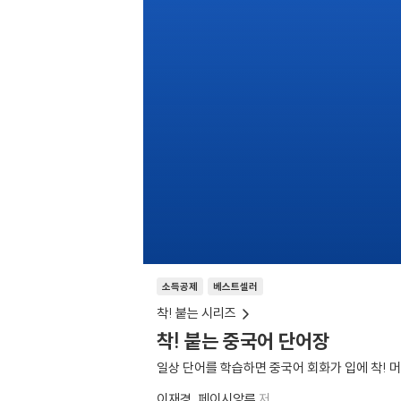
소득공제
베스트셀러
착! 붙는 시리즈
착! 붙는 중국어 단어장
일상 단어를 학습하면 중국어 회화가 입에 착! 머
이재경
페이시앙루
저