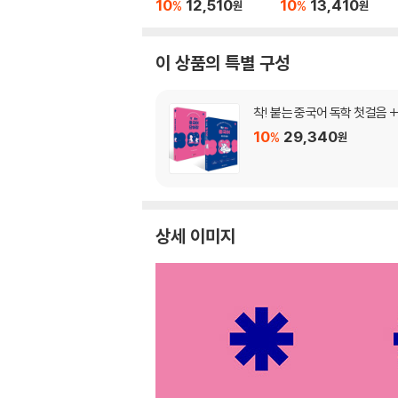
10
12,510
10
13,410
%
%
원
원
이 상품의 특별 구성
착! 붙는 중국어 독학 첫걸음 +
10
29,340
%
원
상세 이미지