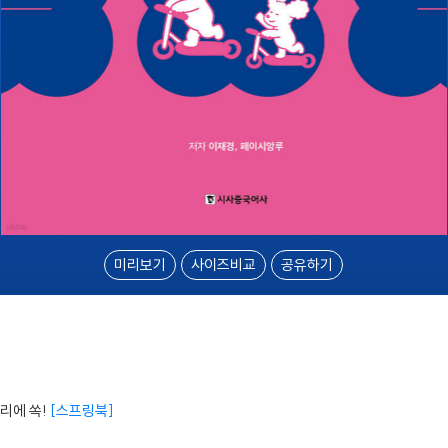
미리보기
사이즈비교
공유하기
리에 쏙!
스프링북