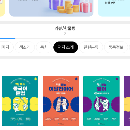
리뷰/한줄평
2
이미지
책소개
목차
저자 소개
관련분류
품목정보