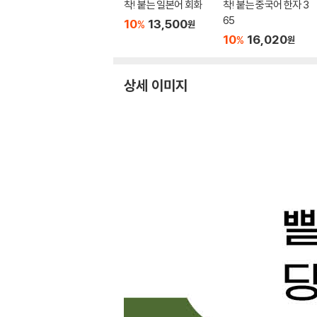
착! 붙는 일본어 회화
착! 붙는 중국어 한자 3
65
10
13,500
%
원
10
16,020
%
원
상세 이미지