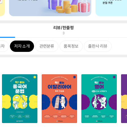
리뷰/한줄평
3
목차
저자 소개
관련분류
품목정보
출판사 리뷰