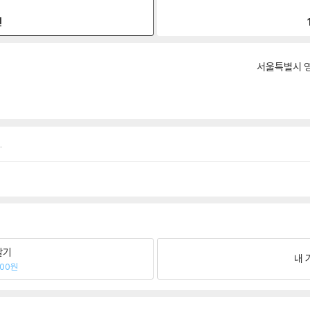
원
서울특별시 영
.
팔기
내 
300원