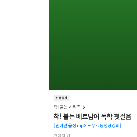
소득공제
착! 붙는 시리즈
착! 붙는 베트남어 독학 첫걸음
원어민 음성 mp3 + 무료동영상강의
김연진
저