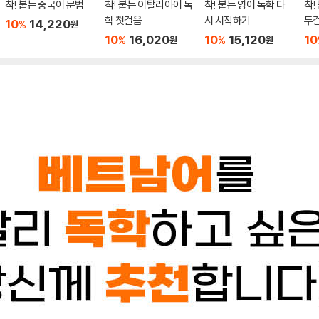
착! 붙는 중국어 문법
착! 붙는 이탈리아어 독
착! 붙는 영어 독학 다
착!
학 첫걸음
시 시작하기
두
10
14,220
%
원
10
16,020
10
15,120
10
%
%
원
원