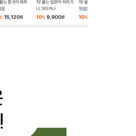
 붙는 중국어 독학
착! 붙는 일본어 히라가
착! 붙는 터키어 독학
착! 붙는
걸음
나 가타카나
첫걸음
장
15,120
10
9,900
10
16,020
10
1
%
%
%
%
원
원
원