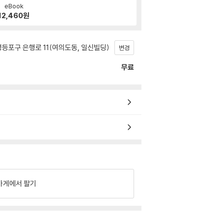
eBook
12,460
원
등포구 은행로 11(여의도동, 일신빌딩)
변경
무료
가게에서 팔기