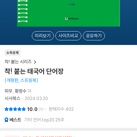
미리보기
사이즈비교
공유하기
소득공제
착! 붙는 시리즈
착! 붙는 태국어 단어장
개정판, 스프링북
피무
황정수
저
시사북스
2024.03.20.
10.0
판매지수
402
1
베스트
기타 언어 top20 25주