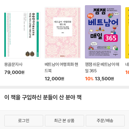
몽골문자사
베트남어 여행회화 핸
잼잼 쉬운 베트남어 매
네
드북
일 365
79,000
1
원
12,000
10
13,500
%
원
원
이 책을 구입하신 분들이 산 분야 책
로그인
최근 본 상품
주문/배송