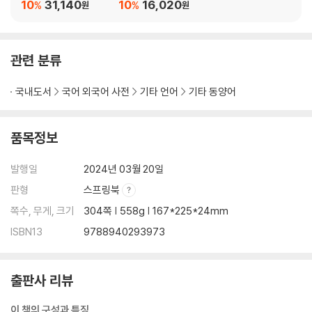
10
31,140
10
16,020
%
%
원
원
관련 분류
국내도서
국어 외국어 사전
기타 언어
기타 동양어
품목정보
발행일
2024년 03월 20일
판형
스프링북
쪽수, 무게, 크기
304쪽 | 558g | 167*225*24mm
ISBN13
9788940293973
출판사 리뷰
이 책의 구성과 특징