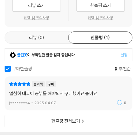
어’를 수록하였습니다. 태국어를 쓸 때 자칫 실수할 수도 있는 부분을 따로
리뷰 쓰기
한줄평 쓰기
모아 태국어 쓰기 학습에도 도움이 될 수 있도록 하였습니다.
혜택 및 유의사항
혜택 및 유의사항
ㆍ 무료 MP3
원어민이 들려주는 발음을 통해 확실하게 단어를 익힐 수 있습니다. 발음
리뷰
0
한줄평
1
과 성조 연습을 하면서 듣기 실력 또한 충분히 향상시킬 수 있습니다. 책 표
지에 있는 QR코드를 스캔하여 바로 들을 수 있으며, 랭기지플러스 홈페이
지(www.sisabooks.com)를 통해 MP3 파일을 다운받을 수 있습니다.
클린봇
이 부적절한 글을 감지 중입니다.
설정
구매한줄평
추천순
종이책
구매
열심히 태국어 공부를 해야되서 구매했어요 좋아요
j********4
2025.04.07.
0
한줄평 전체보기