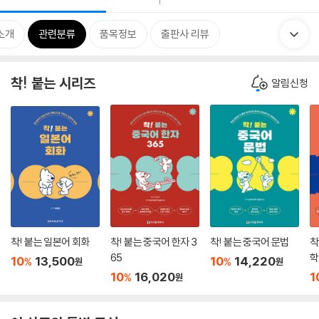
1
소개
관련분류
품목정보
출판사 리뷰
착! 붙는 시리즈
알림신청
착! 붙는 일본어 회화
착! 붙는 중국어 한자 3
착! 붙는 중국어 문법
착
65
학
10
13,500
10
14,220
%
%
원
원
10
16,020
1
%
원