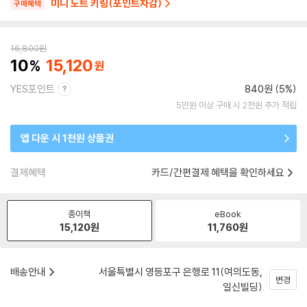
미니 노트 키링(포인트차감)
구매혜택
16,800
원
10
15,120
YES포인트
840원 (5%)
5만원 이상 구매 시 2천원 추가 적립
앱 다운 시 1천원 상품권
결제혜택
카드/간편결제 혜택을 확인하세요
종이책
eBook
15,120
원
11,760
원
배송안내
서울특별시 영등포구 은행로 11(여의도동,
변경
일신빌딩)