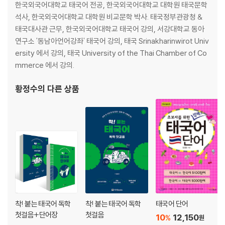
한국외국어대학교 태국어 전공, 한국외국어대학교 대학원 태국문학
Ⅶ 비즈니스
석사, 한국외국어대학교 대학원 비교문학 박사. 태국정부관광청 &
1 전화상황과 항의
태국대사관 근무, 한국외국어대학교 태국어 강의, 서강대학교 동아
2 공장과 건설현장 기타
연구소 '동남아언어강좌' 태국어 강의, 태국 Srinakharinwirot Univ
3 휴일과 국경일
ersity 에서 강의, 태국 University of the Thai Chamber of Co
mmerce 에서 강의.
Ⅷ 플렉스 대비
황정수
의 다른 상품
1 대중매체와 정치
2 경제, 자연과 동물
3 스포츠와 음악
4 주요 반대말
5 성조와 발음 주의 단어
부록 주요 동음이형 단어
착! 붙는 태국어 독학
착! 붙는 태국어 독학
태국어 단어
첫걸음+단어장
첫걸음
10
12,150
%
원