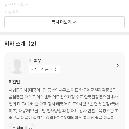
4 주요 수식사
5 접속사
6 분류사
목차 더보기
Ⅱ 사람
1 자기소개
저자 소개
2
2 가족, 국적 및 직업
3 외모와 신체
4 성격과 감정
저
피무
관심작가 알림신청
Ⅲ 일상 (1)
1 하루 일과
이환민
2 숫자와 시간
사법통역사(태국어) 민 통번역사무소 대표 한국어교원자격증 2급
3 요일과 월
쭐랄롱꼰 대학교 어학센터 어드밴스과정 수료 한국관광통역안내사
4 계절과 날씨
협회 FLEX 대비반 대표 강사 태국어 FLEX 시험 2년 연속 만점(국내
5 색깔과 취미
최초) 대웅제약 글로벌 인재양성 과정 대표 강사 인천교육청주관 초
6 의류, 미용과 마사지
중고급 태국어 집필 및 강의 KOICA 해외파견 봉사단 중급 태국어 강
사 SBS 이웃집찰스 태국편 영상번역 EBS 세계테마기행 태국편 큐
펼쳐보기