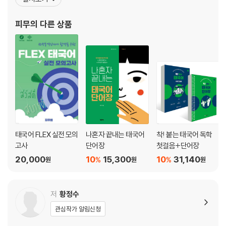
Ⅳ 일상 (2)
레이터 및 코디네이터 채널A 강철지구 태국편 코디네이터 2025 한
1 요리, 음식과 과일
태 국가대표 여자배구 슈퍼매치 수행통역 태국 연예인 팬미팅 통역
피무
의 다른 상품
2 음료와 맛
등 통번역 다수 유튜브 '피무쌤'
3 육아와 집안일
4 장소
Ⅴ 일상 (3)
1 방향과 교통
2 공항과 호텔
3 쇼핑과 사원
4 병원과 약국
5 은행과 우체국
태국어 FLEX 실전 모의
나혼자 끝내는 태국어
착! 붙는 태국어 독학
6 컴퓨터와 인터넷
고사
단어장
첫걸음+단어장
20,000
10
15,300
10
31,140
%
%
원
원
원
Ⅵ 대학과 회사
1 대학교
2 면접과 취업
저
황정수
3 회사
관심작가 알림신청
4 사무용품과 업무