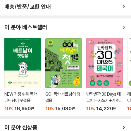
배송/반품/교환 안내
이 분야 베스트셀러
NEW 가장 쉬운 독학
GO! 독학 베트남어 첫
반짝반짝 30 Days 태
레
베트남어 첫걸음
걸음
국어 문자쓰기+기초문
어
법
10
16,650
10
15,030
10
14,220
1
%
%
%
원
원
원
이 분야 신상품