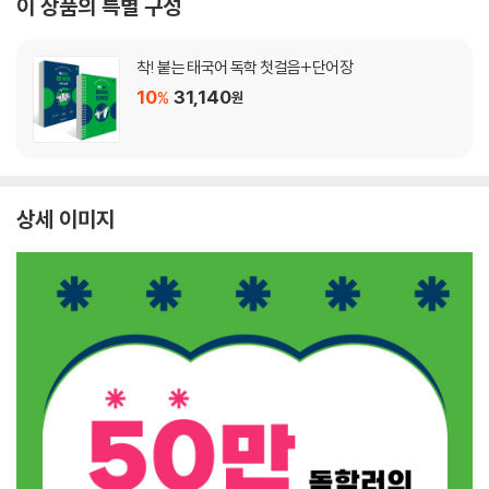
이 상품의 특별 구성
착! 붙는 태국어 독학 첫걸음+단어장
10
31,140
%
원
상세 이미지