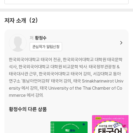
UNIT 06 위치 묻기
UNIT 07 직업
UNIT 08 시간 표현
저자 소개
2
UNIT 09 개인 신상
UNIT 10 날짜 표현
UNIT 11 요일
저
황정수
UNIT 12 가족 소개
관심작가 알림신청
UNIT 13 취미
UNIT 14 음식
한국외국어대학교 태국어 전공, 한국외국어대학교 대학원 태국문학
UNIT 15 디저트
석사, 한국외국어대학교 대학원 비교문학 박사. 태국정부관광청 &
UNIT 16 여가 생활
태국대사관 근무, 한국외국어대학교 태국어 강의, 서강대학교 동아
UNIT 17 쇼핑
연구소 '동남아언어강좌' 태국어 강의, 태국 Srinakharinwirot Univ
UNIT 18 증상과 처방
ersity 에서 강의, 태국 University of the Thai Chamber of Co
UNIT 19 계절과 일기예보
mmerce 에서 강의.
UNIT 20 쏭끄란 축제
황정수
의 다른 상품
부록
- 연습문제 정답
- 여행 태국어