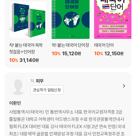
- 필수 어휘
- 어휘 정리
착! 붙는 태국어 독학
착! 붙는 태국어 단어장
태국어 단어
첫걸음+단어장
10
15,120
10
12,150
%
%
원
원
10
31,140
%
원
저
피무
관심작가 알림신청
이환민
사법통역사(태국어) 민 통번역사무소 대표 한국어교원자격증 2급
쭐랄롱꼰 대학교 어학센터 어드밴스과정 수료 한국관광통역안내사
협회 FLEX 대비반 대표 강사 태국어 FLEX 시험 2년 연속 만점(국내
최초) 대웅제약 글로벌 인재양성 과정 대표 강사 인천교육청주관 초