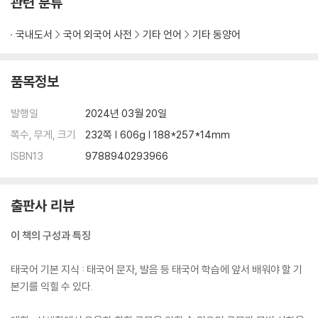
관련 분류
국내도서
국어 외국어 사전
기타 언어
기타 동양어
품목정보
발행일
2024년 03월 20일
쪽수, 무게, 크기
232쪽 | 606g | 188*257*14mm
ISBN13
9788940293966
출판사 리뷰
이 책의 구성과 특징
태국어 기본 지식 : 태국어 문자, 발음 등 태국어 학습에 앞서 배워야 할 기
본기를 익힐 수 있다.