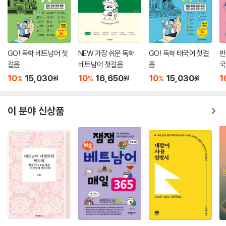
GO! 독학 베트남어 첫
NEW 가장 쉬운 독학
GO! 독학 태국어 첫걸
반
걸음
베트남어 첫걸음
음
국
법
10
15,030
10
16,650
10
15,030
1
%
%
%
원
원
원
이 분야 신상품