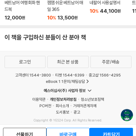
베트남어 여행회화 핸
잼잼 쉬운 베트남어 매
네팔어 사용설명서
트
드북
일 365
10
44,100
1
%
원
12,000
10
13,500
%
원
원
이 책을 구입하신 분들이 산 분야 책
로그인
최근 본 상품
주문/배송
고객센터 1544-3800
티켓 1544-6399
중고샵 1566-4295
eBook 1:1문의/채팅상담
예스이십사(주) 사업자 정보
이용약관
개인정보처리방침
청소년보호정책
PC버전
회사소개
거래처관계자께
도서홍보
광고
Copyright © YES24 Corp. All Rights Reserved.
MATOM8
선물하기
바로구매
카트담기