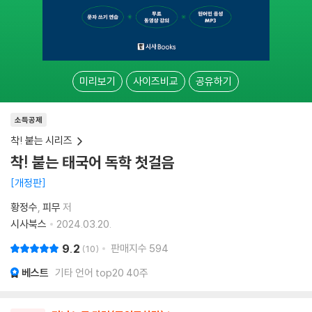
미리보기
사이즈비교
공유하기
소득공제
착! 붙는 시리즈
착! 붙는 태국어 독학 첫걸음
개정판
황정수
피무
저
시사북스
2024.03.20.
9.2
판매지수
594
10
베스트
기타 언어 top20 40주