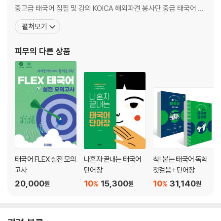
중고급 태국어 집필 및 강의 KOICA 해외파견 봉사단 중급 태국어 강
사 SBS 이웃집찰스 태국편 영상번역 EBS 세계테마기행 태국편 큐
펼쳐보기
레이터 및 코디네이터 채널A 강철지구 태국편 코디네이터 2025 한
태 국가대표 여자배구 슈퍼매치 수행통역 태국 연예인 팬미팅 통역
피무
의 다른 상품
등 통번역 다수 유튜브 '피무쌤'
태국어 FLEX 실전 모의
나혼자 끝내는 태국어
착! 붙는 태국어 독학
고사
단어장
첫걸음+단어장
20,000
10
15,300
10
31,140
%
%
원
원
원