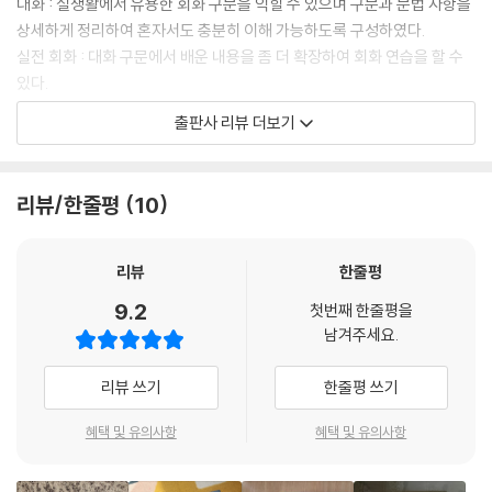
대화 : 실생활에서 유용한 회화 구문을 익힐 수 있으며 구문과 문법 사항을
상세하게 정리하여 혼자서도 충분히 이해 가능하도록 구성하였다.
실전 회화 : 대화 구문에서 배운 내용을 좀 더 확장하여 회화 연습을 할 수
있다.
출판사 리뷰 더보기
연습문제 : 듣기, 쓰기, 읽기, 말하기 문제를 통해 앞서 배운 내용을 확실하
게 점검할 수 있다.
리뷰/한줄평
10
포켓북 : 태국어 여행에 필수적인 표현과 더불어 태국어 필수 어휘를 정리
하여 언제 어디서든 태국어 학습이 가능하다.
리뷰
한줄평
MP3 QR : 대화 부분을 원어민 발음으로 직접 들으며 공부하면서 원어민
9.2
첫번째 한줄평을
발음에 익숙해질 수 있고 청취 실력도 향상시킬 수 있다.
남겨주세요.
동영상 무료 강의 : 핵심적인 내용을 압축하여 강의를 구성하였다. 동영상
리뷰 쓰기
한줄평 쓰기
강의를 들으면서 학습의 효율성을 높일 수 있다.
랭기지플러스 홈페이지(www.sisabooks.com)에서 다운 받을 수 있
혜택 및 유의사항
혜택 및 유의사항
다.