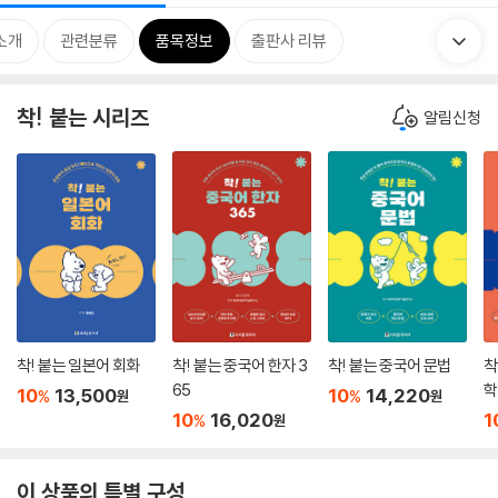
소개
관련분류
품목정보
출판사 리뷰
착! 붙는 시리즈
알림신청
착! 붙는 일본어 회화
착! 붙는 중국어 한자 3
착! 붙는 중국어 문법
착
65
학
10
13,500
10
14,220
%
%
원
원
10
16,020
1
%
원
이 상품의 특별 구성