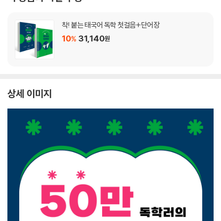
착! 붙는 태국어 독학 첫걸음+단어장
10
31,140
%
원
상세 이미지