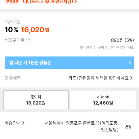
미니 노트 키링(포인트차감)
구매혜택
17,800
원
10
16,020
YES포인트
890원 (5%)
5만원 이상 구매 시 2천원 추가 적립
앱 다운 시 1천원 상품권
결제혜택
카드/간편결제 혜택을 확인하세요
종이책
eBook
16,020
원
12,460
원
배송안내
서울특별시 영등포구 은행로 11(여의도동,
변경
일신빌딩)