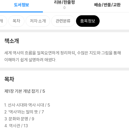
리뷰/한줄평
도서정보
배송/반품/교환
0
개
목차
저자 소개
관련분류
품목정보
책소개
세계 역사의 흐름을 일목요연하게 정리하되, 수많은 지도와 그림을 통해
이해하기 쉽게 설명하려 애썼다.
목차
제1장 기본 개념 잡기 / 5
1. 선사 시대와 역사 시대 / 5
2. ‘역사’라는 말의 뜻 / 7
3. 문화와 문명 / 9
4. 역사관 / 13