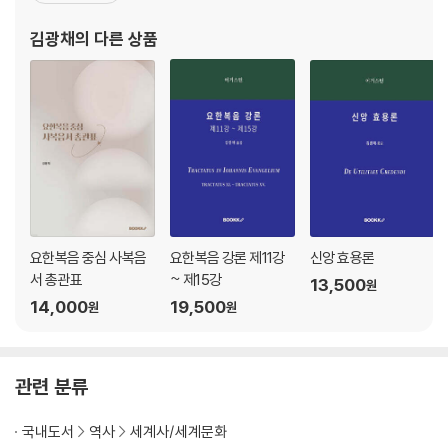
11. 신바빌론 제국 / 93
『청년 어거스틴』, 『중세교회사』, 『오토 대제』, 『도해 종교개혁사』,
김광채
의 다른 상품
12. 페르시아 제국 / 96
『도해 근세교회사』,『아
13. 고대 그리스와 헬레니즘 / 103
14. 로마 제국 / 125
15. 파르티아 제국과 사산 제국 / 145
16. BC 1500년 경 이후의 고대 인도 역사 개관 / 147
17. BC 11세기 이후의 고대 중국 역사 개관 / 156
요한복음 중심 사복음
요한복음 강론 제11강
신앙 효용론
서 총관표
~ 제15강
13,500
원
14,000
19,500
원
원
관련 분류
국내도서
역사
세계사/세계문화