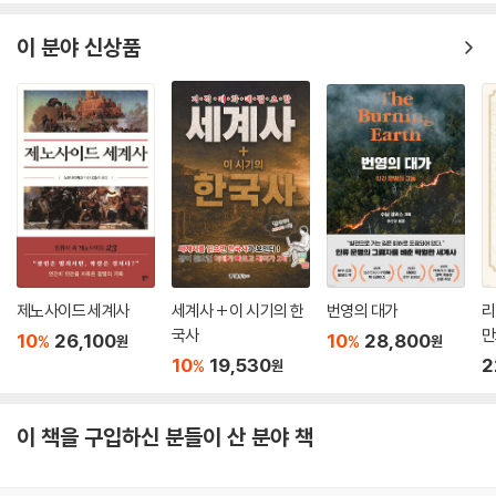
이 분야 신상품
제노사이드 세계사
세계사 + 이 시기의 한
번영의 대가
리
국사
만
10
26,100
10
28,800
%
%
원
원
10
19,530
2
%
원
이 책을 구입하신 분들이 산 분야 책