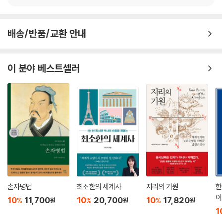
배송/반품/교환 안내
이 분야 베스트셀러
손자병법
최소한의 세계사
지리의 기원
한
이
10
11,700
10
20,700
10
17,820
%
%
%
원
원
원
1