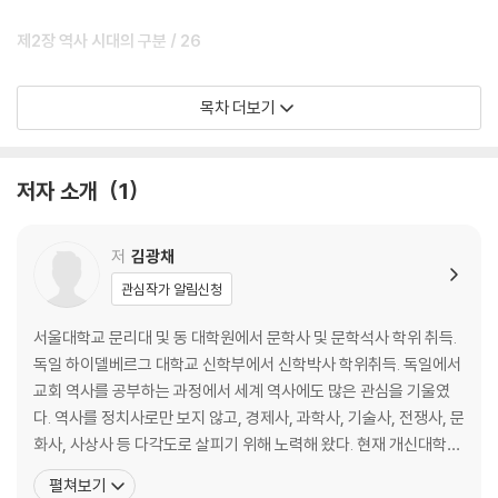
제2장 역사 시대의 구분 / 26
1. 보편사적 시대 구분 / 26
목차 더보기
2. 동양의 시대 구분 / 28
3. 서양의 시대 구분 / 36
저자 소개
1
제3장 고대 문명 / 44
1. 고대 문명의 시작 / 44
저
김광채
2. 기마 민족과 농경 민족의 대립 / 45
관심작가 알림신청
3. 청동기 시대의 도래 / 49
4. 고대 오리엔트 문명의 초기 역사 / 51
서울대학교 문리대 및 동 대학원에서 문학사 및 문학석사 학위 취득.
5. 고대 인도 문명과 중국 문명의 초기 역사 / 76
독일 하이델베르그 대학교 신학부에서 신학박사 학위취득. 독일에서
6. 철기 시대의 도래와 히타이트 제국 / 81
교회 역사를 공부하는 과정에서 세계 역사에도 많은 관심을 기울였
7. 해양 민족 / 83
다. 역사를 정치사로만 보지 않고, 경제사, 과학사, 기술사, 전쟁사, 문
8. 페니키아 문명 / 84
화사, 사상사 등 다각도로 살피기 위해 노력해 왔다. 현재 개신대학원
9. 고대 이스라엘 역사 개관 / 88
대학교 명예교수. 저서로는 『교부 열전』 상권 및 중권, 『고대 교리사』,
펼쳐보기
10. 아시리아 제국 / 91
『초대교회사 서설』, 『그림으로 본 10대 박해』, 『믿음의 여인 모니카』,