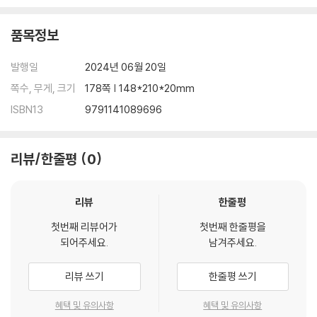
품목정보
발행일
2024년 06월 20일
쪽수, 무게, 크기
178쪽 | 148*210*20mm
ISBN13
9791141089696
리뷰/한줄평
0
리뷰
한줄평
첫번째 리뷰어가
첫번째 한줄평을
되어주세요.
남겨주세요.
리뷰 쓰기
한줄평 쓰기
혜택 및 유의사항
혜택 및 유의사항