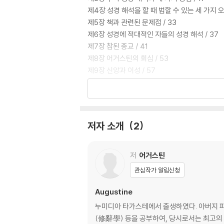
제4장 성경 해석을 할 때 범할 수 있는 세 가지 오류
제5장 책과 관련된 문제점 / 33
제6장 성경에 적대적인 자들의 성경 해석 / 37
제7장 참된 종교 / 41
제8장 어거스틴의 회심 / 53
제9장 신앙과 이성 / 57
제10장 믿음은 부끄러운 것이 아님 / 61
제11장 이해하기, 믿기, 추측하기 / 69
제12장 믿음의 필요성 / 73
제13장 지혜의 존재에 관한 믿음 / 77
저자 소개
2
제14장 믿음과 종교 / 81
제15장 하나님의 지혜의 성육신 / 91
제16장 권위와 신앙 / 93
저
어거스틴
제17장 권위의 유익 / 97
관심작가 알림신청
제18장 권면과 맺는 말 / 99
Augustine
누미디아 타가스테에서 출생하였다. 아버지 
(修辭學) 등을 공부하여, 당시로서는 최고의 