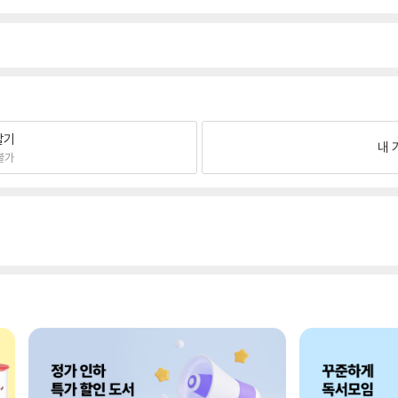
팔기
내 
불가