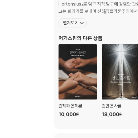
Hortensius』를 읽고 지적 탐구에 강렬
그는 회의기를 보내며 신(新)플라톤주의에서
펼쳐보기
어거스틴
의 다른 상품
견책과 은혜론
견인 은사론
10,000
18,000
원
원