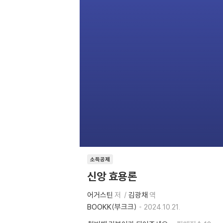
소득공제
신앙 효용론
어거스틴
저
김광채
역
BOOKK(부크크)
2024.10.21.