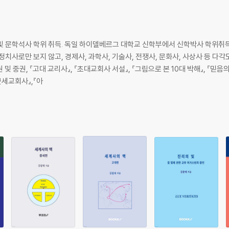
및 문학석사 학위 취득. 독일 하이델베르그 대학교 신학부에서 신학박사 학위취
정치사로만 보지 않고, 경제사, 과학사, 기술사, 전쟁사, 문화사, 사상사 등 다각
및 중권, 『고대 교리사』, 『초대교회사 서설』, 『그림으로 본 10대 박해』, 『믿음
 근세교회사』,『아