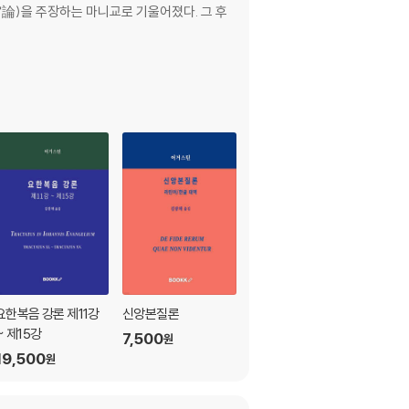
宙論)을 주장하는 마니교로 기울어졌다. 그 후
요한복음 강론 제11강
신앙본질론
삼위일체론
~ 제15강
7,500
32,700
원
원
19,500
원