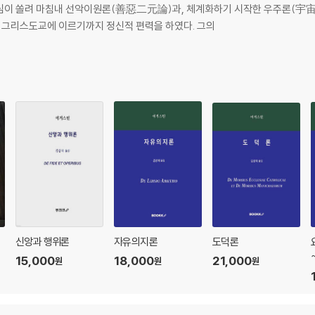
한 관심이 쏠려 마침내 선악이원론(善惡二元論)과, 체계화하기 시작한 우주론(宇
 그리스도교에 이르기까지 정신적 편력을 하였다. 그의
신앙과 행위론
자유의지론
도덕론
15,000
18,000
21,000
원
원
원