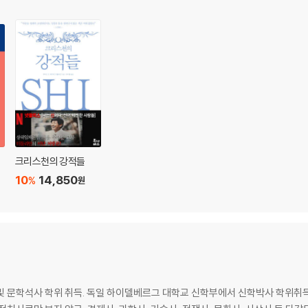
크리스천의 강적들
10
14,850
%
원
및 문학석사 학위 취득. 독일 하이델베르그 대학교 신학부에서 신학박사 학위취