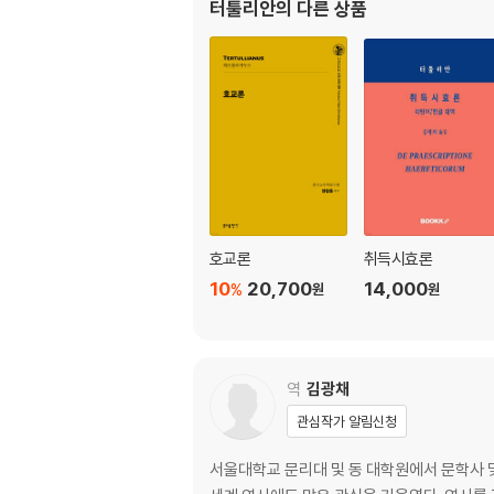
터툴리안
의 다른 상품
호교론
취득시효론
10
20,700
14,000
%
원
원
역
김광채
관심작가 알림신청
서울대학교 문리대 및 동 대학원에서 문학사 