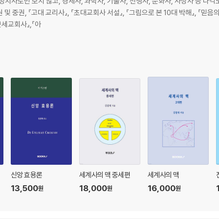
정치사로만 보지 않고, 경제사, 과학사, 기술사, 전쟁사, 문화사, 사상사 등 다각
및 중권, 『고대 교리사』, 『초대교회사 서설』, 『그림으로 본 10대 박해』, 『믿음
 근세교회사』,『아
신앙 효용론
세계사의 맥 중세편
세계사의 맥
13,500
18,000
16,000
원
원
원