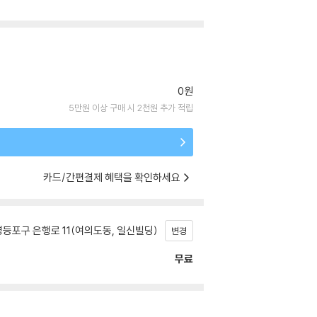
0원
5만원 이상 구매 시 2천원 추가 적립
카드/간편결제 혜택을 확인하세요
등포구 은행로 11(여의도동, 일신빌딩)
변경
무료