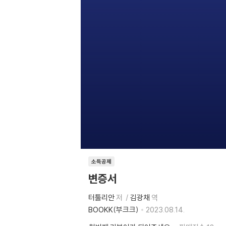
소득공제
변증서
터툴리안
저
김광채
역
BOOKK(부크크)
2023.08.14.