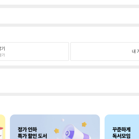
팔기
내 
불가