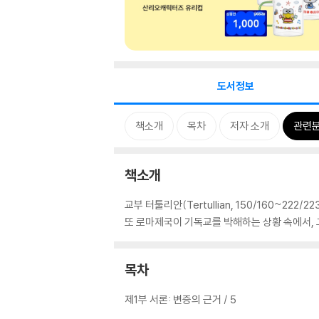
도서정보
책소개
목차
저자 소개
관련
책소개
교부 터툴리안(Tertullian, 150/160~22
또 로마제국이 기독교를 박해하는 상황 속에서,
목차
제1부 서론: 변증의 근거 / 5