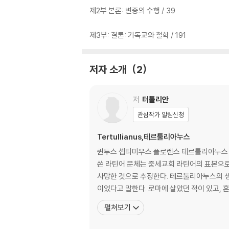
제2부 본론: 변증의 수행 / 39
제3부: 결론: 기독교와 철학 / 191
저자 소개
2
저
터툴리안
관심작가 알림신청
Tertullianus,테르툴리아누스
퀸투스 셉티미우스 플로렌스 테르툴리아누스 혹
쓴 라틴어 문체는 중세교회 라틴어의 표본으로 간주된다. 로마제국의 점령지였던 카르타고 출신이다. 150~160년에 태어나 190년경
사망한 것으로 추정한다. 테르툴리아누스의 생
이었다고 말한다. 로마에 살았던 적이 있고, 
펼쳐보기