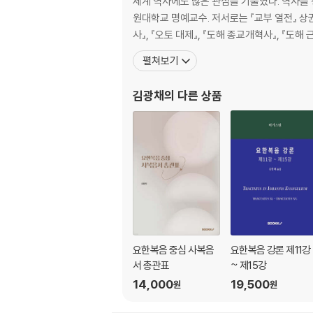
세계 역사에도 많은 관심을 기울였다. 역사를 
원대학교 명예교수. 저서로는 『교부 열전』 상권 
사』, 『오토 대제』, 『도해 종교개혁사』, 『도해
펼쳐보기
김광채
의 다른 상품
요한복음 중심 사복음
요한복음 강론 제11강
서 총관표
~ 제15강
14,000
19,500
원
원