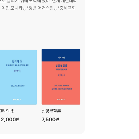
도로 살피기 위해 노력해 왔다. 현재 개신대학
의 여인 모니카』, 『청년 어거스틴』, 『중세교회
진리의 빛
신앙본질론
블렌더 그리즈 펜슬 기
초
12,000
7,500
원
원
18,000
원