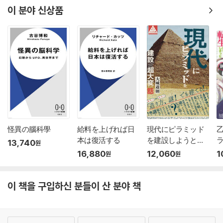
이 분야 신상품
怪異の腦科學
給料を上げれば日
現代にピラミッド
本は復活する
を建設しようとし
ラ
13,740
원
たら,超
6
16,880
12,060
1
원
원
이 책을 구입하신 분들이 산 분야 책