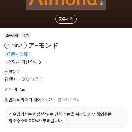
공유하기
소득공제
수입
ア-モンド
직수입일서
祥傳社文庫
바인딩/에디션 안내
손원평
저
祥傳社
2024.07.11.
원서
아몬드
첫번째 리뷰어가 되어주세요
판매지수
84
직수입외서는 변심/착오로 인해 주문을 취소할 경우
해외주문
취소수수료 20%
가 부과됩니다.