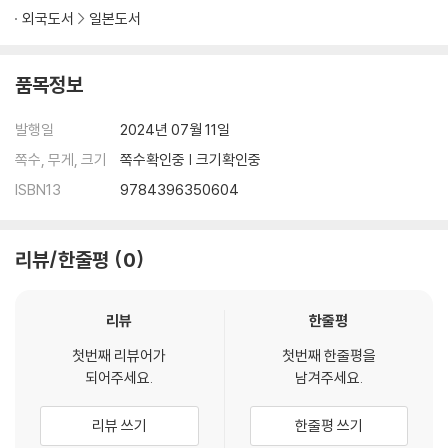
외국도서
일본도서
품목정보
발행일
2024년 07월 11일
쪽수, 무게, 크기
쪽수확인중 | 크기확인중
ISBN13
9784396350604
리뷰/한줄평
0
리뷰
한줄평
첫번째 리뷰어가
첫번째 한줄평을
되어주세요.
남겨주세요.
리뷰 쓰기
한줄평 쓰기