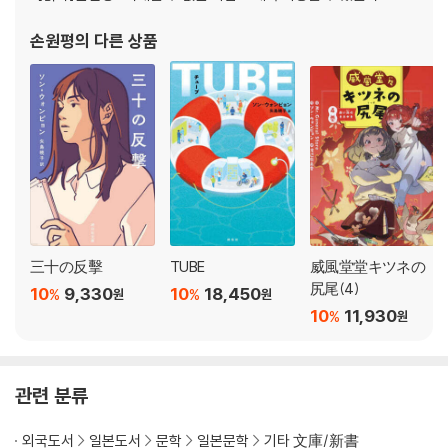
손원평
의 다른 상품
三十の反擊
TUBE
威風堂堂キツネの
尻尾(4)
10
9,330
10
18,450
%
%
원
원
10
11,930
%
원
관련 분류
외국도서
일본도서
문학
일본문학
기타 文庫/新書