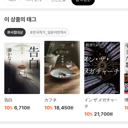
이 상품의 태그
#서점대상
#한국작가_일본어번역서
告白
カフネ
イン.ザ.メガチャ-
チ
10
6,710
10
18,450
1
%
%
원
원
10
21,700
%
원