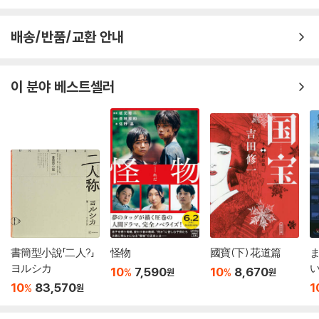
배송/반품/교환 안내
이 분야 베스트셀러
書簡型小說「二人?」
怪物
國寶(下) 花道篇
ヨルシカ
10
7,590
10
8,670
%
%
원
원
10
83,570
1
%
원