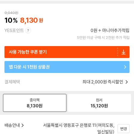
9,040
원
10
8,130
YES포인트
0원
마니아추가적립
5만원 이상 구매 시 2천원 추가 적립
사용 가능한 쿠폰 받기
앱 다운 시 1천원 상품권
결제혜택
최대 2,000원 즉시할인
종이책
원서
8,130
원
15,120
원
배송안내
서울특별시 영등포구 은행로 11(여의도동,
변경
일신빌딩)