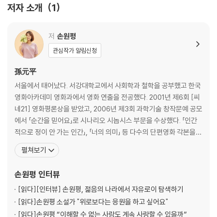
저자 소개
1
저
손원평
관심작가 알림신청
孫元平
서울에서 태어났다. 서강대학교에서 사회학과 철학을 공부했고 한국
영화아카데미 영화과에서 영화 연출을 전공했다. 2001년 제6회 [씨
네21] 영화평론상을 받았고, 2006년 제3회 과학기술 창작문예 공모
에서 「순간을 믿어요」로 시나리오 시놉시스 부문을 수상했다. 「인간
적으로 정이 안 가는 인간」, 「너의 의미」 등 다수의 단편영화 각본을
쓰고 연출했다. 첫 장편소설 『아몬드』로 제10회 창비청소년문학상을
펼쳐보기
수상하여 등단했다. 두 번째 장편소설 『서른의 반격』으로 제5회 제주
4·3평화문학상을, 『아몬드』 『서른의 반격』으로 일본 서점대상을 수
손원평
인터뷰
상했다. 이외 장편소설 『프리즘』, 소설집
[읽다]
[인터뷰] 손원평, 젊음의 나라에서 자유로이 탐색하기
[읽다]
손원평 소설가 "위로보다는 응원을 하고 싶어요"
[읽다]
손원평 “이해할 수 없는 사람도 계속 사랑할 수 있을까”