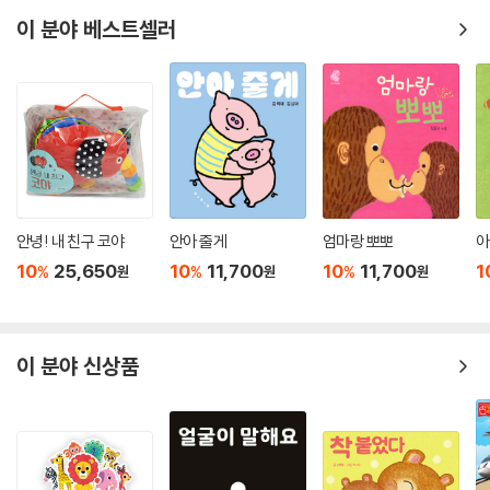
이 분야 베스트셀러
안녕! 내 친구 코야
안아 줄게
엄마랑 뽀뽀
아
10
25,650
10
11,700
10
11,700
1
%
%
%
원
원
원
이 분야 신상품