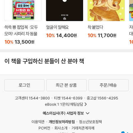
쓱쓱 뿅 팝업북 : 모두
얼굴이 말해요
착 붙었다
자
모여! 사파리 차 동물
대
10
14,400
10
11,700
%
%
원
원
10
13,500
1
%
원
이 책을 구입하신 분들이 산 분야 책
로그인
최근 본 상품
주문/배송
고객센터 1544-3800
티켓 1544-6399
중고샵 1566-4295
eBook 1:1문의/채팅상담
예스이십사(주) 사업자 정보
이용약관
개인정보처리방침
청소년보호정책
PC버전
회사소개
거래처관계자께