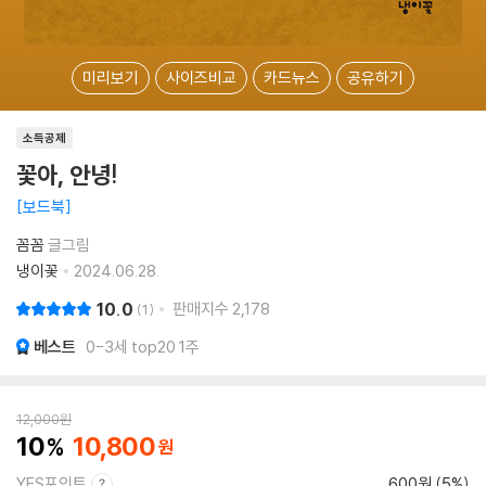
미리보기
사이즈비교
카드뉴스
공유하기
소득공제
꽃아, 안녕!
보드북
꼼꼼
글그림
냉이꽃
2024.06.28.
10.0
판매지수
2,178
1
베스트
0-3세 top20 1주
12,000
원
10
10,800
YES포인트
600원 (5%)