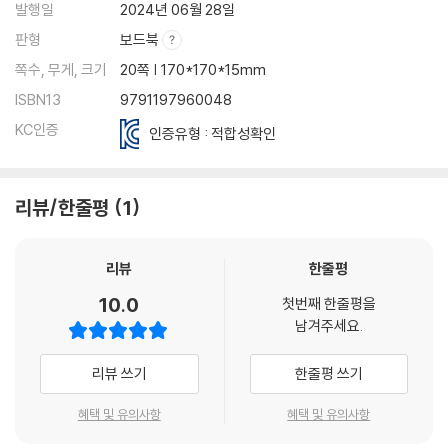
발행일
2024년 06월 28일
판형
보드북
쪽수, 무게, 크기
20쪽 | 170*170*15mm
ISBN13
9791197960048
KC인증
인증유형 : 적합성확인
리뷰/한줄평
1
리뷰
한줄평
10.0
첫번째 한줄평을
남겨주세요.
리뷰 쓰기
한줄평 쓰기
혜택 및 유의사항
혜택 및 유의사항