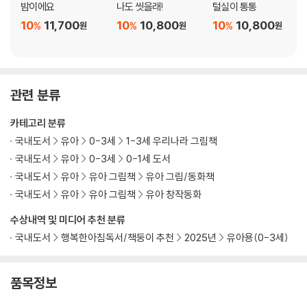
밤이에요
나도 씻을래!
털실이 통통
10
11,700
10
10,800
10
10,800
%
%
%
원
원
원
관련 분류
카테고리 분류
국내도서
유아
0-3세
1-3세 우리나라 그림책
국내도서
유아
0-3세
0-1세 도서
국내도서
유아
유아 그림책
유아 그림/동화책
국내도서
유아
유아 그림책
유아 창작동화
수상내역 및 미디어 추천 분류
국내도서
행복한아침독서/책둥이 추천
2025년
유아용(0-3세)
품목정보