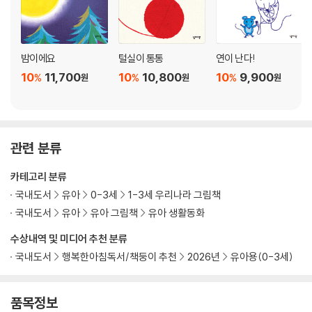
밤이에요
털실이 통통
연이 난다!
10
11,700
10
10,800
10
9,900
%
%
%
원
원
원
관련 분류
카테고리 분류
국내도서
유아
0-3세
1-3세 우리나라 그림책
국내도서
유아
유아 그림책
유아 생활동화
수상내역 및 미디어 추천 분류
국내도서
행복한아침독서/책둥이 추천
2026년
유아용(0-3세)
품목정보