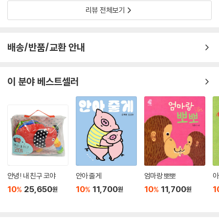
도 괜찮다.목욕시간을 싫어하는 아기들에게는
리뷰 전체보기
배송/반품/교환 안내
이 분야 베스트셀러
안녕! 내 친구 코야
안아 줄게
엄마랑 뽀뽀
아
10
25,650
10
11,700
10
11,700
1
%
%
%
원
원
원