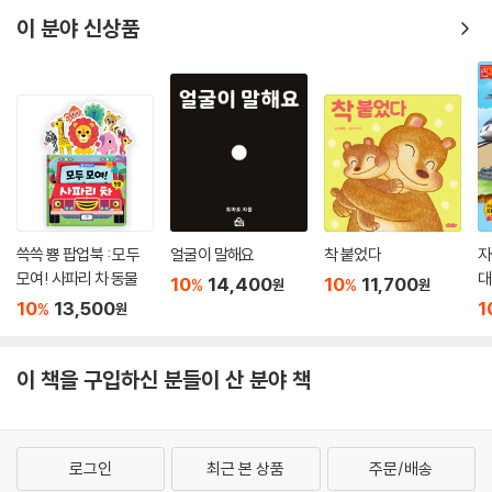
이 분야 신상품
쓱쓱 뿅 팝업북 : 모두
얼굴이 말해요
착 붙었다
자
모여! 사파리 차 동물
대
10
14,400
10
11,700
%
%
원
원
10
13,500
1
%
원
이 책을 구입하신 분들이 산 분야 책
로그인
최근 본 상품
주문/배송