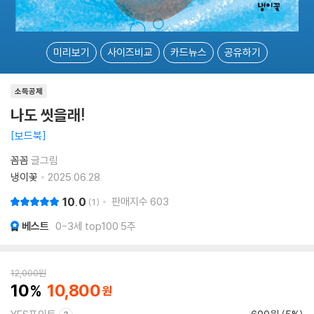
미리보기
사이즈비교
카드뉴스
공유하기
소득공제
나도 씻을래!
보드북
꼼꼼
글그림
냉이꽃
2025.06.28.
10.0
판매지수
603
1
베스트
0-3세 top100 5주
12,000
원
10
10,800