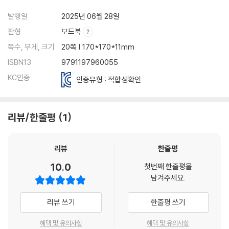
발행일
2025년 06월 28일
판형
보드북
쪽수, 무게, 크기
20쪽 | 170*170*11mm
ISBN13
9791197960055
KC인증
인증유형 : 적합성확인
리뷰/한줄평
1
리뷰
한줄평
10.0
첫번째 한줄평을
남겨주세요.
리뷰 쓰기
한줄평 쓰기
혜택 및 유의사항
혜택 및 유의사항