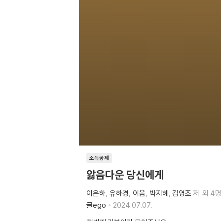
소득공제
앓음다운 당신에게
이은하
유하경
이음
박지혜
김영조
저
외 4
글ego
2024.07.07.