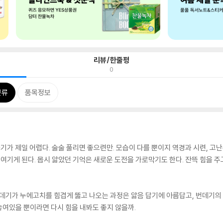
리뷰/한줄평
0
분류
품목정보
하기가 제일 어렵다. 술술 풀리면 좋으련만. 모습이 다를 뿐이지 역경과 시련, 고
 여기게 된다. 몹시 앓았던 기억은 새로운 도전을 가로막기도 한다. 잔뜩 힘을 주고
번데기가 누에고치를 힘겹게 뚫고 나오는 과정은 앓음 답기에 아름답고, 번데기의
여있을 뿐이라면 다시 힘을 내봐도 좋지 않을까.