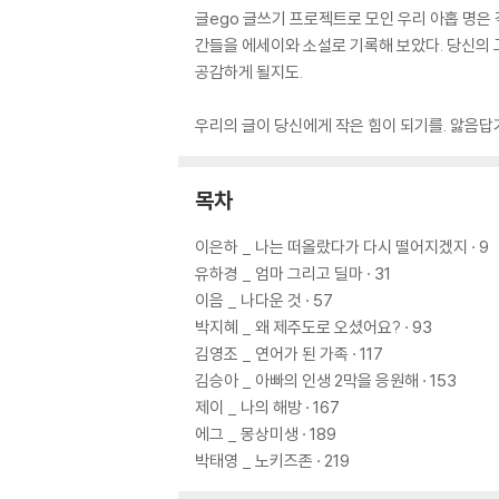
글ego 글쓰기 프로젝트로 모인 우리 아홉 명은 
간들을 에세이와 소설로 기록해 보았다. 당신의 
공감하게 될지도.
우리의 글이 당신에게 작은 힘이 되기를. 앓음답
목차
이은하 _ 나는 떠올랐다가 다시 떨어지겠지 · 9
유하경 _ 엄마 그리고 딜마 · 31
이음 _ 나다운 것 · 57
박지혜 _ 왜 제주도로 오셨어요? · 93
김영조 _ 연어가 된 가족 · 117
김승아 _ 아빠의 인생 2막을 응원해 · 153
제이 _ 나의 해방 · 167
에그 _ 몽상미생 · 189
박태영 _ 노키즈존 · 219