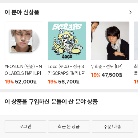
이 분야 신상품
YEONJUN (연준) - N
Loco (로꼬) - 정규 3
우희준 - 선모 [LP]
최
O LABELS [컬러 LP]
집 SCRAPS [컬러 LP]
둘
19
47,500
%
원
브
19
52,000
19
56,700
1
%
%
원
원
ny
이 상품을 구입하신 분들이 산 분야 상품
로그인
최근 본 상품
주문/배송