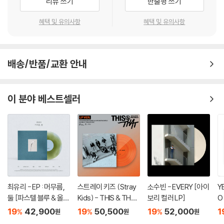
리뷰 쓰기
한줄평 쓰기
관련 사진과 동영상 및 재생 기기 모델명을 첨부하여 첨부하여 고객센터에
문의 바랍니다.
혜택 및 유의사항
혜택 및 유의사항
2) LP는 잦은 배송 과정에서 재킷에 손상이 발생할 가능성이 높고 재판매
가 어려우므로 신중한 구매를 부탁드립니다.
배송/반품/교환 안내
이 분야 베스트셀러
최유리 - EP : 머무름,
스트레이 키즈 (Stray
소수빈 - EVERY [아이
Y
둘 [파스텔 블루 & 올리
Kids) - THIS & THAT
보리 컬러 LP]
O
브 그린 컬러 10인치 Vi
[LP VER.]
19
42,900
19
50,500
19
52,000
1
%
%
%
원
원
원
nyl]