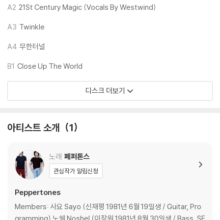
A2
21St Century Magic (Vocals By Westwind)
모델을 사용하시는 경우, 일부 트랙을 재생할 때 튀는 현상이 발생할 수 있
습니다.
A3
Twinkle
- 자켓과 컬러 디스크는 웹 이미지와 실제 색상이 차이가 날 수 있습니다.
- 컬러 디스크의 특성상 제작 공정 시, 앨범마다 색상차이가 나는 경우도
A4
무한터널
있습니다.
B1
Close Up The World
- 컬러 디스크는 제작 과정에서 발생한 작은 점이나 다른 색상 염료가 섞여
들어갈 수 있습니다.
디스크 더보기
LP 구매시 참고 사항 안내드립니다.
아티스트 소개
1
※ 재킷/구성품/포장 상태
1) 제작/배송 과정에 따라 경미한 재킷 주름, 모서리 눌림, 갈라짐이 발생
할 수 있으며 속지(이너 슬리브)는 디스크와의 접촉으로 인해 갈라질 수
노래
페퍼톤스
있습니다.
관심작가 알림신청
외관상 불량 확인되는 상품을 개봉 시엔 반품/교환 처리 불가합니다.
2) 디스크 라벨은 공정상 매끄럽게 부착되지 않을 수도 있으며 겉포장 비
Peppertones
닐은 품질보증대상이 아닙니다.
Members: 사요 Sayo (신재평 1981년 6월 19일생 / Guitar, Pro
3) 일본 제작 LP는 대부분 겉비닐이 밀봉되어 있지 않습니다.
gramming) 노쉘 Noshel (이장원 1981년 8월 30일생 / Bass, SF