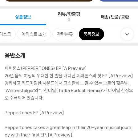
리뷰/한줄평
상품정보
배송/반품/교환
0
디스크
아티스트 소개
관련분류
품목정보
음반소개
페퍼톤스(PEPPERTONES) EP [A Preview]
20년 음악 여정의 위대한 한 발을 내디딘 페퍼톤스의 첫 EP [A Preview]
경쾌하고 리드미컬한 사운드에서 고스란히 느낄 수 있는 그들의 젊은날!
’Winterstalgia’와 ‘무한터널(Tafka Buddah Remix)’가 바이닐 한정으
로 수록되어 있습니다.
Peppertones EP [A Preview]
Peppertones takes a great leap in their 20-year musical journ
ey with their first EP, [A Preview].