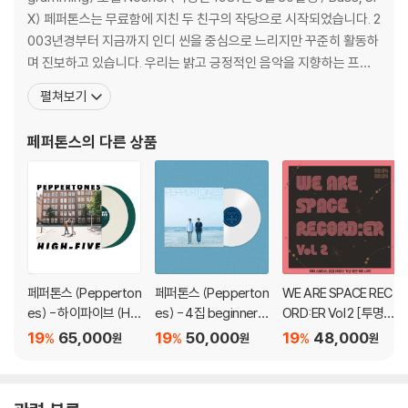
4) 디지털 다운로드 코드는 본사에서 공지 없이 증정 종료될 수 있습니다.
X) 페퍼톤스는 무료함에 지친 두 친구의 작당으로 시작되었습니다. 2
003년경부터 지금까지 인디 씬을 중심으로 느리지만 꾸준히 활동하
※ 재생 불량
며 진보하고 있습니다. 우리는 밝고 긍정적인 음악을 지향하는 프로
1) 침압 조절 기능이 없는 턴테이블을 사용하시는 경우, (주로 올인원 형태
듀싱 유니트입니다. ○ 2003 결성 ○ 2004 EP [A Preview] 발매
모델) 다이내믹 사운드의 편차가 큰 트랙을 재생할 때 이상 현상이 발생할
펼쳐보기
(6곡, Lo-Fi Cavaresound) ○ 2005 첫 번째 Full-Length Albu
수 있습니다.
m [Color
기기 문제로 인해 발생하는 재생 불량 현상에 대해서는 반품/교환이 불가
페퍼톤스
의 다른 상품
하니 침압 조절이 가능한 기기에서 재생하실 것을 권유 드립니다.
2) 디스크는 정전기와 먼지로 인해 재생이 원활하지 않은 경우가 있습니
다. 전용 제품으로 이를 제거하면 대부분 해결됩니다.
3) 바늘에 먼지가 쌓이는 경우에도 재생이 원활하지 않을 수 있습니다.
※ 디스크 외관 불량
1) 열을 가하여 제작하는 바이닐 공정 특성상 디스크 표면이 미세하게 울
페퍼톤스 (Pepperton
페퍼톤스 (Pepperton
WE ARE SPACE REC
렁거리거나 휘어지는 경우가 있습니다.
es) - 하이파이브 (HI
es) - 4집 beginner’s
ORD:ER Vol 2 [투명
재생이 불안정한 경우 스태빌라이저를 사용하시면 좀 더 안정적인 재생이
GH-FIVE) [컬러 2LP]
luck [화이트 컬러 LP]
레드 & 화이트 마블 컬
19
65,000
19
50,000
19
48,000
%
%
%
원
원
원
러 LP]
가능합니다.
2) 재생 음역의 왜곡을 최소화 하고 반복 재생시에도 최대한 일관되게 유
지되도록 디스크 센터 홀 구경이 작게 제작되는 경우가 있습니다. 턴테이