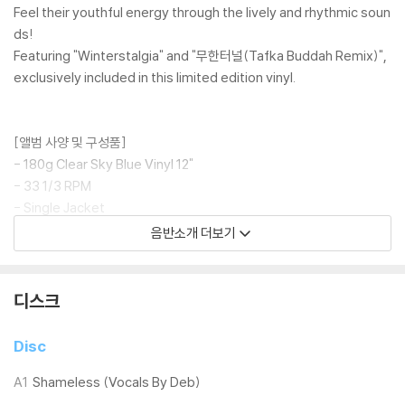
Feel their youthful energy through the lively and rhythmic soun
ds!
Featuring "Winterstalgia" and "무한터널(Tafka Buddah Remix)",
exclusively included in this limited edition vinyl.
[앨범 사양 및 구성품]
- 180g Clear Sky Blue Vinyl 12"
- 33 1/3 RPM
- Single Jacket
- 12" 2P Insert
음반소개 더보기
- Vinyl Pressed in Japan (Toyokasei)
디스크
-
레코드 스크래치 및 삽지 누락 등 초도 불량에 관하여, 언박싱 영상이 없
을 시, 인정될 수 없음을 양해 바랍니다.
Disc
- 포장 비닐 제거 전, 자켓 상태 확인 바랍니다. 바이닐 교환은 청음에 문제
가 있을 경우에만 일주일 내로 가능합니다.
A1
Shameless (Vocals By Deb)
- 턴테이블 톤 암 혹은 무게 조절 기능이 없는 일체형 혹은 보급형 오디오