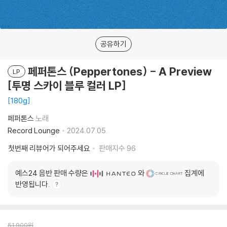
공유하기
페퍼톤스 (Peppertones) - A Preview
LP
[투명 스카이 블루 컬러 LP]
180g
페퍼톤스
노래
Record Lounge
2024.07.05.
첫번째 리뷰어가 되어주세요
판매지수
96
예스24 음반 판매 수량은
와
집계에
반영됩니다.
51,900
원