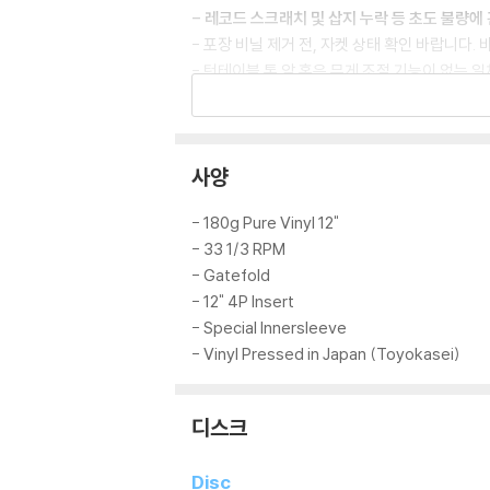
- 레코드 스크래치 및 삽지 누락 등 초도 불량에
- 포장 비닐 제거 전, 자켓 상태 확인 바랍니다
- 턴테이블 톤 암 혹은 무게 조절 기능이 없는 
- 자켓과 컬러 디스크는 웹 이미지와 실제 색상이
- 컬러 디스크의 특성상 제작 공정 시, 앨범마다
- 컬러 디스크는 제작 과정에서 발생한 작은 점이
사양
LP 구매시 참고 사항 안내드립니다.
- 180g Pure Vinyl 12"
- 33 1/3 RPM
※ 재킷/구성품/포장 상태
- Gatefold
1) 제작/배송 과정에 따라 경미한 재킷 주름, 
- 12" 4P Insert
외관상 불량 확인되는 상품을 개봉 시엔 반품/교
- Special Innersleeve
2) 디스크 라벨은 공정상 매끄럽게 부착되지 않
- Vinyl Pressed in Japan (Toyokasei)
3) 일본 제작 LP는 대부분 겉비닐이 밀봉되어 
4) 디지털 다운로드 코드는 본사에서 공지 없이 
디스크
※ 재생 불량
1) 침압 조절 기능이 없는 턴테이블을 사용하시는
Disc
기기 문제로 인해 발생하는 재생 불량 현상에 대