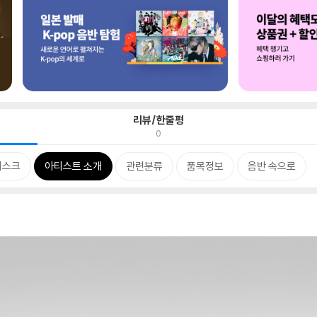
리뷰/한줄평
0
디스크
아티스트 소개
관련분류
품목정보
음반 속으로