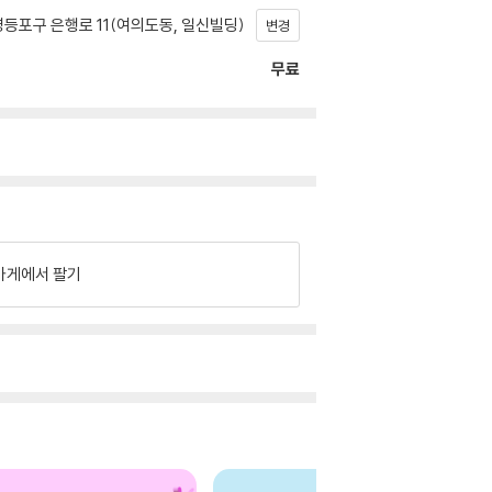
등포구 은행로 11(여의도동, 일신빌딩)
변경
무료
가게에서 팔기