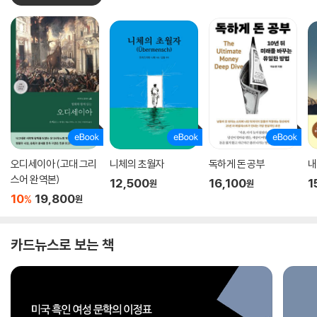
오디세이아 (고대 그리
니체의 초월자
독하게 돈 공부
내
스어 완역본)
12,500
16,100
1
원
원
10
19,800
%
원
카드뉴스로 보는 책