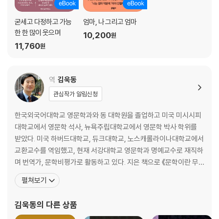
굳세고 다정하고 가능
엄마, 나 그리고 엄마
한 한 많이 웃으며
10,200
원
11,760
원
역
김욱동
관심작가 알림신청
한국외국어대학교 영문학과와 동 대학원을 졸업하고 미국 미시시피
대학교에서 영문학 석사, 뉴욕주립대학교에서 영문학 박사 학위를
받았다. 미국 하버드대학교, 듀크대학교, 노스캐롤라이나대학교에서
교환교수를 역임했고, 현재 서강대학교 영문학과 명예교수로 재직하
며 번역가, 문학비평가로 활동하고 있다. 지은 책으로 《문학이란 무
엇인가》 《세계문학이란 무엇인가》 《이양하, 그의 삶과 문학》 《설정
펼쳐보기
식, 분노의 문학》 《비평의 변증법》 《천재와 반역》 등이 있고, 옮긴 책
으로 《앵무새 죽이기》 《호밀밭의 파수꾼》 《위대한 개츠비》 《노인과
김욱동
의 다른 상품
바다》 《이선 프롬》 《아메리카의 비극》 《새장에 갇힌 새