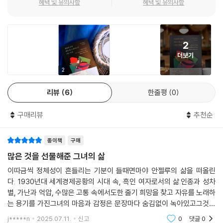
혜택 및 유의사항
혜택 및 유의사항
지 13년의 파란만장한 삶을 진솔하게 기록하며 자신의 어린 시절을 더할
나위 없이 생동감 있고 풍부하게 묘사한 이 작품은 미국문학에 새로운 방
향을 제시했을 뿐 아니라 인종과 국가, 세대를 넘어 수많은 독자에게 감동
2
과 영감을 선사했다.
더보기
영문학자이자 문학평론가인 김욱동 교수는 초판을 번역한 지 18년 만에
2
개정판을 준비하면서 세월의 풍화작용을 받은 어휘들을 시대감각에 더 적
리뷰
6
한줄평
0
합한 역어로 바꾸고 그간 흑인 여성문학에 대한 독자들의 관심이 높아진
점을 고려해 섬세한 개역 작업에 심혈을 기울였다. 특히 이번 개정판에는
구매리뷰
추천순
초판에 실려 독자들의 호응을 얻은 상세한 ‘작품 해설’을 손질해 싣고, 마야
앤절로와 이 작품에 각별한 애정을 지닌 역자의 헌사인 ‘개정판 번역에 부
종이책
구매
쳐’를 새로 수록했다.
많은 것을 선물해준 그녀의 삶
인종, 성차, 계급의 철창에 갇혀 억압과 조롱 속에서도
이따금씩 정체성이 흔들리는 기분이 들때면마야 안젤루의 삶을 떠올린
희망을 노래하는 새, 마야 앤절로!
다. 1930년대 세계경제공황의 시대 속, 흑인 여자로서의 삶.인종과 성차
고통과 분노를 자유와 희망의 노래로 승화시켜
별, 가난과 억압, 수많은 고통 속에서도한 줄기 희망을 찾고 자유를 노래하
눈부시도록 찬란하게 펼쳐낸 수작
는 용기를 가진그녀의 마음과 감정은 문장마다 숨김없이 녹아있고그것은
내 마음까지 흘러 스며드는걸 느낀다.그래서 나로서는 상상도 할 수 없는
j*****n
2025.07.11.
신고
0
댓글
0