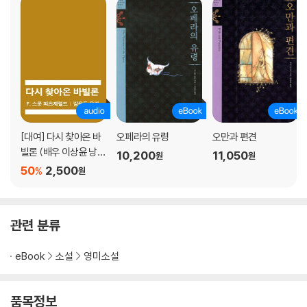
[대여] 다시 찾아온 바
오페라의 유령
오만과 편견
빌론 (배우 이상윤 낭
10,200
11,050
원
원
독)
50
2,500
%
원
관련 분류
eBook
소설
영미소설
품목정보