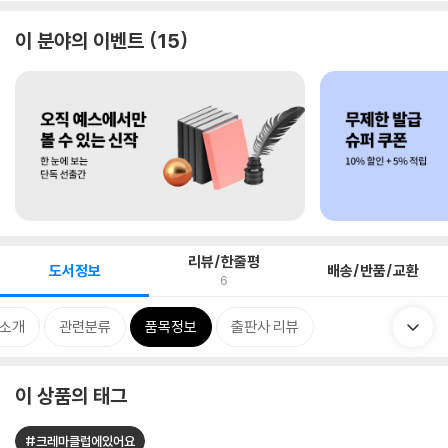
이 분야의 이벤트
15
리뷰/한줄평
도서정보
배송/반품/교환
6
 소개
관련분류
품목정보
출판사 리뷰
이 상품의 태그
#크레마클럽에있어요