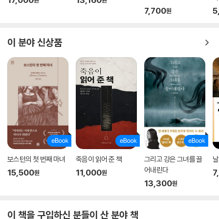
원
원
공황기 가난한 집안 환경까지 감수성 예민한 소녀의 눈에 비친 많은 사건
7,700
5
원
을 마야 앤절로는 작가다운 눈썰미와 섬세한 감성으로 포착해 생동감 있게
풀어낸다. 미국 최대 서점 체인 ‘반스&노블’이 “미국을 이해하려면 반드시
이 분야 신상품
이 책을 읽어야 한다”라고 평한 것처럼 독자는 이 책을 읽으며 앤절로가 살
았던 시대상과 미국의 사회상을 마치 직접 경험하는 것처럼 생생하게 느끼
고 공감하게 된다.
미국을 대표하는 국민 시인
탁월한 표현력, 경쾌한 언어로 풀어낸
정겹고 따뜻한 인간미가 느껴지는 이야기
마야 앤절로는 1971년 발표한 시집 《내가 죽기 전에 차가운 물 한 잔만 주
오》로 퓰리처상 후보에 올랐고, 빌 클린턴(前 미국 대통령) 취임식에서 자
보스턴의 첫 번째 마녀
죽음이 읽어 준 책
그리고 강은 그녀를 끌
날
작시 〈아침의 맥박에 대하여(On the Pulse of Morning)〉를 낭송해 큰
어내린다
화제가 되기도 했다. 흑인 문인으로서는 처음이었다. 또 여러 권의 시집을
15,500
11,000
7
원
원
13,300
출간한 시인이기도 한 마야 앤절로는 이 작품에서도 자유자재로 자신만의
원
경쾌하고 활력 넘치는 언어를 구사한다. 생생한 비유와 묘사, 풍부한 상징
과 재치 있는 표현들은 독자를 웃기다 울리기도 하고, 때로는 분노로 타오
이 책을 구입하신 분들이 산 분야 책
르게 하기도 한다.