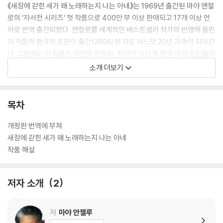
《새장에 갇힌 새가 왜 노래하는지 나는 아네》는 1969년 출간된 마야 앤절
로의 ‘자서전 시리즈’ 첫 작품으로 400만 부 이상 판매되고 17개 이상 언
어로 번역 출간되었다. 앤절로를 세계적인 베스트셀러 작가의 반열에 올린
이 작품의 한국어 초판이 출간(2006)된 지도 어느덧 20년 가까이 되어간
다. 그럼에도 이 작품은 여전히 문정희, 최영미 시인 등 한국 여성 문인들이
특별히 사랑하는 작품으로 꾸준히 회자되고, 청소년권장도서로 선정되는
소개 더보기
등 연령과 성별을 초월해 널리 읽히는 현대고전으로 자리매김하고 있다.
유년기에서 청소년 시절까지 13년의 파란만장한 삶을 진솔하게 기록하며
목차
저자 자신의 어린 시절을 더할 나위 없이 생동감 있고 풍부하게 묘사한 이
작품은 미국문학에 새로운 방향을 제시했을 뿐 아니라 인종과 국가, 세대
개정판 번역에 부쳐
를 넘어 수많은 독자에게 감동과 영감을 선사했다. 영문학자이자 문학평론
새장에 갇힌 새가 왜 노래하는지 나는 아네
가인 김욱동 교수는 초판을 번역한 지 18년 만에 이번 개정판을 준비하면
작품 해설
서 세월의 풍화작용을 받은 어휘를 시대감각에 보다 적합한 역어로 바꾸고
그간 흑인 여성 문학에 대한 독자들의 관심이 높아진 점을 고려해 섬세한
저자 소개
2
개역 작업에 심혈을 기울였다. 이번 개정판에는 상세한 ‘작품 해설’과 더불
어 마야 앤절로와 이 작품에 각별한 애정을 지닌 역자의 헌사인 ‘개정판 번
역에 부쳐’를 수록했다.
저
마야 안젤루