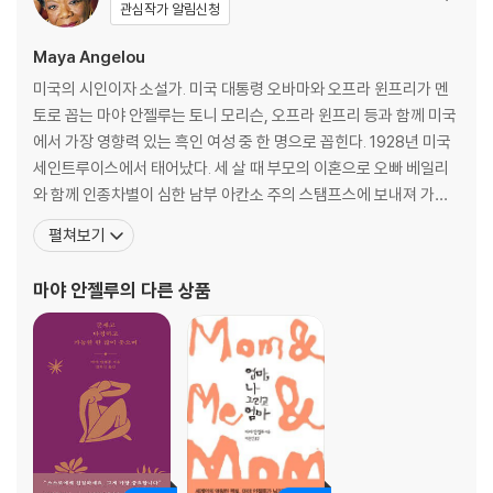
관심작가 알림신청
질곡의 삶에서 고통과 분노를 자유와 희망의 노래로 승화시켜 눈부시도록
찬란하게 펼쳐낸 수작, 《새장에 갇힌 새가 왜 노래하는지 나는 아네》가 마
Maya Angelou
야 앤절로의 생생한 숨결을 살려 재탄생했다. 마야 앤절로와 그녀의 작품
미국의 시인이자 소설가. 미국 대통령 오바마와 오프라 윈프리가 멘
을 사랑하는 사람라면 앤절로가 전하는 따뜻한 희망의 노래가 세월이 지난
토로 꼽는 마야 안젤루는 토니 모리슨, 오프라 윈프리 등과 함께 미국
지금도 여전히 우리 안에 생동함을 느낄 것이다. 다행스럽게도 이 기념비
에서 가장 영향력 있는 흑인 여성 중 한 명으로 꼽힌다. 1928년 미국
적인 해에 헌정 개정판을 통해 마야 앤절로와 처음 만나는 독자라면 예술
세인트루이스에서 태어났다. 세 살 때 부모의 이혼으로 오빠 베일리
가, 정치인, 방송인, 인권운동가 등 명사들은 물론 수많은 이에게 용기를
와 함께 인종차별이 심한 남부 아칸소 주의 스탬프스에 보내져 가게
주고 지침이 되어준 위대한 한 인간의 삶의 궤적을 읽고 뜨거운 감동과 아
를 운영하는 생활력 강한 친할머니 애니 핸더슨과 절름발이 삼촌 윌
름다운 삶을 그리는 영감을 얻기를 바란다.
펼쳐보기
리와 함께 어린시절을 보내게 된다. 여덟 살 때 세인트루이스에서 어
머니의 남자친구에게 강간을 당하고, 그 일로 법정에 서게 된다. 자신
마야 안젤루
의 다른 상품
을 강간한 사람은 살해되고 이 모든 충격으로