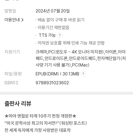
발행일
2024년 07월 20일
이용안내
배송 없이 구매 후 바로 읽기
이용기간 제한없음
TTS 가능
저작권 보호를 위해 인쇄 기능 제공 안함
지원기기
크레마,PC(윈도우 - 4K 모니터 미지원),아이폰,아이
패드,안드로이드폰,안드로이드패드,전자책단말기(저
사양 기기 사용 불가),PC(Mac)
파일/용량
EPUB(DRM) | 30.13MB
ISBN13
9788931023602
출판사 리뷰
★마야 앤절로 타계 10주기 헌정 개정판★
“미국 문학사상 최고의 자서전!”(워싱턴 포스트)
전 세계 독자에게 가장 사랑받은 대표작