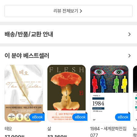
그녀의 삶은 지금의 나
《새장에 갇힌 새가 왜 노래하는지 나는 아네》는 세 살 때부터 열여섯 살 때
까지 유년기에서 청소년기에 이르는 13년 동안 겪은 마야 앤절로 자신의
리뷰 전체보기
삶을 기록한 자전적 소설이다.
이 소설의 주인공 마야는 본래 자신이 금발의 예쁜 백인 소녀이지만, 마법
배송/반품/교환 안내
에 걸려 그만 못생긴 흑인 소녀로 변했다고 믿던 어린 시절부터 이른 새벽
할머니 가게에 찾아오는 흑인 노동자들을 바라보며 그들의 고단한 삶을 목
격한다. 마야는 성장해가면서 점차 더욱 철처하고 노골적인 인종차별과 성
이 분야 베스트셀러
차별, 부당한 일들을 여러 차례 겪게 된다. 졸업식에 백인 연사가 와서 차별
적이고 모욕적인 훈화를 늘어놓는다든지, 백인 여주인이 심부름을 해주던
‘마거릿(마야의 본명)’을 복잡하다며 제멋대로 ‘메리’로 바꿔 부른다거나,
백인 치과의사에게 치료를 거부당한 일 등 마야는 이러한 부당한 차별과
억압에 분노한다. 하지만 그토록 도덕적이고 엄격한 할머니도, 자유분방한
어머니도, 가족 중 그 누구도 떳떳하게 소리 높여 이에 항의하지 않고, 각자
나름의 방식으로 이런 부당함에 대처하며 살아간다. 실제로 어린 시절부터
이러한 부조리와 부당함을 겪으며 내재화된 분노는 앤절로가 훗날 흑인 인
권운동가, 여성운동가로서 활동하는 데 큰 에너지와 자양분이 되었다.
테오
살
1984 - 세계문학전집
노
흑인으로서 받은 인종차별과 예쁘지 않은 여성으로서 겪는 성차별, 경제대
077
학
17,000
13,160