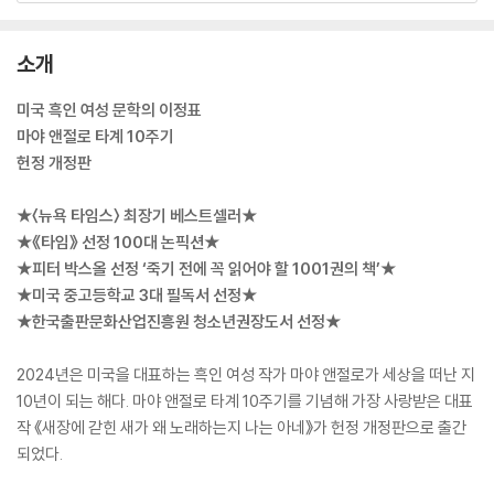
소개
미국 흑인 여성 문학의 이정표
마야 앤절로 타계 10주기
헌정 개정판
★〈뉴욕 타임스〉 최장기 베스트셀러★
★《타임》 선정 100대 논픽션★
★피터 박스올 선정 ‘죽기 전에 꼭 읽어야 할 1001권의 책’★
★미국 중고등학교 3대 필독서 선정★
★한국출판문화산업진흥원 청소년권장도서 선정★
2024년은 미국을 대표하는 흑인 여성 작가 마야 앤절로가 세상을 떠난 지
10년이 되는 해다. 마야 앤절로 타계 10주기를 기념해 가장 사랑받은 대표
작 《새장에 갇힌 새가 왜 노래하는지 나는 아네》가 헌정 개정판으로 출간
되었다.