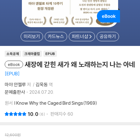
미리보기
카드뉴스
파트너샵
공유하기
소득공제
크레마클럽
EPUB
새장에 갇힌 새가 왜 노래하는지 나는 아네
eBook
EPUB
마야 안젤루
저
김욱동
역
문예출판사
2024.07.20.
원서
I Know Why the Caged Bird Sings(1969)
10.0
판매지수
60
6
12,600
원