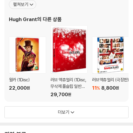
며 그 작품으로 세계적으로 호평을 받았고, 베니스 영화제에서 최우
펼쳐보기
수 남우 주연상을 받았다. 아쉽게도 이 작품은 국내에서는 개봉되지
못하고, 몇 번의 시사회만 진행되었다. 현재도 개봉이 언제인지 정해
Hugh Grant
의 다른 상품
지지 않은 상태이다. 그런 휴 그랜트를
웡카 (1Disc)
러브 액츄얼리 (1Disc,
러브액츄얼리 (극장판)
무삭제 풀슬립 일반판)
22,000
11
8,800
%
원
원
: 블루레이
29,700
원
더보기