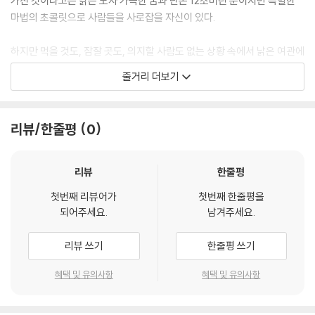
가진 것이라고는 낡은 모자 가득한 꿈과 단돈 12소버린 뿐이지만 특별한
마법의 초콜릿으로 사람들을 사로잡을 자신이 있다.
하지만 먹을 것도, 잠잘 곳도, 의지할 사람도 없는 상황 속에서 낡은 여관에
머물게 된 ‘웡카’는 ‘스크러빗 부인’과 ‘블리처’의 계략에 빠져 눈더미처럼
줄거리 더보기
불어난 숙박비로 인해 순식간에 빚더미에 오른다.
게다가 밤마다 초콜릿을 훔쳐가는 작은 도둑 ‘움파 룸파’의 등장과 ‘달콤 백
화점’을 독점한 초콜릿 연합의 강력한 견제까지.
리뷰/한줄평
0
세계 최고의 초콜릿 메이커가 되는 길은 험난하기만 한데…
리뷰
한줄평
첫번째 리뷰어가
첫번째 한줄평을
되어주세요.
남겨주세요.
리뷰 쓰기
한줄평 쓰기
혜택 및 유의사항
혜택 및 유의사항