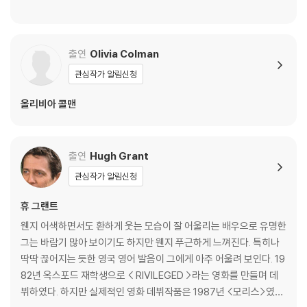
※ 디스크 외관 불량
- Unwrapping Wonka: Paul King’s Vision (12:29)
디스크에 미세한 잔 흠집이 남아있거나 인쇄 면이 깨끗하지 않은 경우가
- The Whimsical Music of Wonka (06:02)
있으며, 상품의 불량이 아닙니다. 단, 재생에 이상이 있는 경우에는 불량으
- Welcome to Wonka Land (10:52)
로 인한 반품/교환이 가능합니다.
- Hats Off to Wonka (06:48)
출연
Olivia Colman
- Wonka’s Chocolatier (08:52)
관심작가 알림신청
※ 교환/반품 안내
1) 불량으로 인한 교환/반품 요청 시에는 불량 확인을 위해 개봉 시의 동영
올리비아 콜맨
상을 요청할 수 있으며, 동영상이 없는 경우 교환/반품이 제한될 수 있습니
다.
관련 사진과 동영상 및 재생 기기 모델명을 첨부하여 첨부하여 고객센터에
출연
Hugh Grant
문의 바랍니다.
관심작가 알림신청
2) 사양 오인지, 오 구매, 변심 사유로의 반품은 제품 개봉 전에만 운임비
부담 후 처리 가능합니다.
휴 그랜트
3) 스틸북 한정판, 초회 한정판의 경우 제작 수량이 한정되어 있고, 택배
웬지 어색하면서도 환하게 웃는 모습이 잘 어울리는 배우으로 유명한
이동 과정에서의 손상이 발생하면, 재 판매가 어려우므로 신중한 구매 선
그는 바람기 많아 보이기도 하지만 웬지 푸근하게 느껴진다. 특히나
택을 부탁드립니다.
딱딱 끊어지는 듯한 영국 영어 발음이 그에게 아주 어울려 보인다. 19
4) 한정판 상품의 변심, 오구매로 인한 반품은 회송된 상품의 상태 확인 후
82년 옥스포드 재학생으로 < RIVILEGED >라는 영화를 만들며 데
진행이 가능합니다. 택배 이동 중 파손이 발생하지 않도록 완충 포장을 부
뷔하였다. 하지만 실제적인 영화 데뷔작품은 1987년 <모리스>였으
탁드립니다.