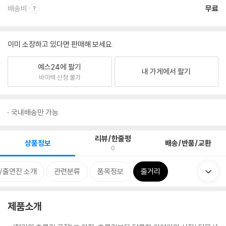
배송비
무료
이미 소장하고 있다면 판매해 보세요.
예스24에 팔기
내 가게에서 팔기
바이백 신청 불가
국내배송만 가능
리뷰/한줄평
상품정보
배송/반품/교환
0
/출연진 소개
관련분류
품목정보
줄거리
제품소개