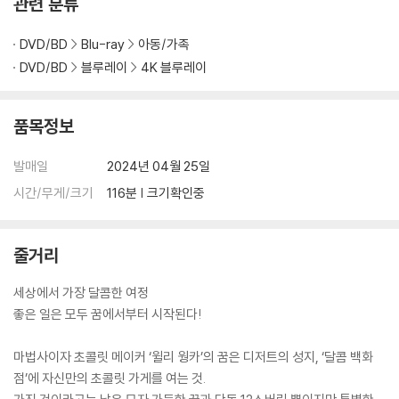
관련 분류
DVD/BD
Blu-ray
아동/가족
DVD/BD
블루레이
4K 블루레이
품목정보
발매일
2024년 04월 25일
시간/무게/크기
116분 | 크기확인중
줄거리
세상에서 가장 달콤한 여정
좋은 일은 모두 꿈에서부터 시작된다!
마법사이자 초콜릿 메이커 ‘윌리 웡카’의 꿈은 디저트의 성지, ‘달콤 백화
점’에 자신만의 초콜릿 가게를 여는 것.