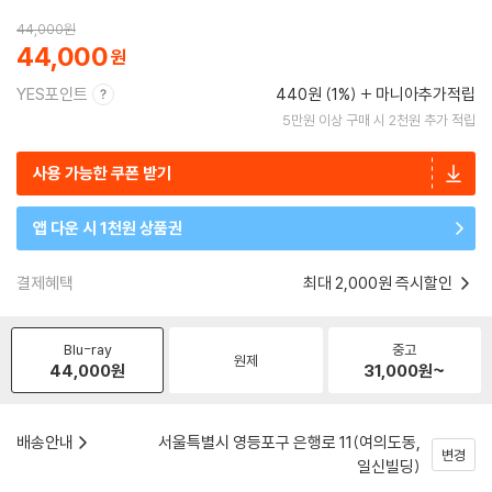
44,000
원
44,000
YES포인트
440원 (1%)
마니아추가적립
5만원 이상 구매 시 2천원 추가 적립
사용 가능한 쿠폰 받기
앱 다운 시 1천원 상품권
결제혜택
최대 2,000원 즉시할인
Blu-ray
중고
원제
44,000
원
31,000
원~
배송안내
서울특별시 영등포구 은행로 11(여의도동,
변경
일신빌딩)