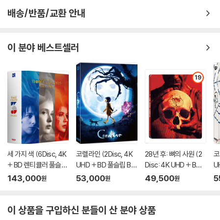
배송/반품/교환 안내
이 분야 베스트셀러
19
세 가지 색 (6Disc, 4K
코렐라인 (2Disc, 4K
28년 후: 뼈의 사원 (2
코
+ BD 렌티큘러 풀슬립
UHD + BD 풀슬립 B T
Disc: 4K UHD + BD
U
트릴로지 박스 한정판)
ype 500장 한정판) :
스틸북 한정판) : 블루
풀
143,000
53,000
49,500
5
원
원
원
: 블루레이
블루레이
레이
한
이 상품을 구입하신 분들이 산 분야 상품