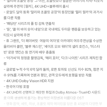
- ‘찰리와 초콜릿 공장’ 그 이전, 초콜릿보다 달콤한 이야기의 시작! 티모시
샬라메 주연작 [웡카], 4K UHD+블루레이 출시
- 로알드 달의 동화 ‘찰리와 초콜릿 공장’의 등장인물 ‘윌리 웡카’의 과거사
를 다룬 작품
- ‘패딩턴’ 시리즈의 폴 킹 감독 연출작
- ‘듄’, ‘콜 미 바이 유어 네임’으로 국내에도 두터운 팬층을 보유하고 있는
티모시 샬라메 주연
- 휴 그랜트, ‘더 페이버릿: 여왕의 여자’로 아카데미 여우주연상을 수상한
올리비아 콜먼, ‘블루 재스민’, ‘셰이프 오브 워터’의 샐리 호킨스, ‘미스터
빈’ 로완 앳킨슨 등 연기파 배우 총출동
- ‘아가씨’의 정정훈 촬영감독, ‘해리 포터’, ‘다크 나이트’ 시리즈 제작진 합
류
- 글로벌 누적 수익 6억 달러 돌파, 로튼 토마토 신선도 지수 82%, 팝콘 지
수 91%를 기록하며 언론과 평단, 관객 모두에게 호평을 받은 작품
- 4K UHD Dolby Vision HDR 지원
- 한국어 더빙 포함
- 4K UHD의 선명하고 깨끗한 화질과 Dolby Atmos-TrueHD 사운드
로 더욱 생생하게 즐기는 환상적인 미장센과 아름다운 OST
- 영화 음악, 세트, 의상, 초콜릿 제작 메이킹을 담은 총 45분의 다양한 부