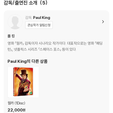
감독/출연진 소개
5
4) 본품 보호를 위해 노란색의 카톤 박스로 재포장한 경우, 카톤박스 손상
에 의한 교환/반품은 불가합니다.
- 스페셜피쳐 오디오: 영어
5) 아웃케이스/구성품/포장 상태 불량에 의한 교환/반품 신청시 불량 확
- 스페셜피쳐 자막: 한국어, 영어 SDH, 폴란드어, 중국어, 체코어
감독
Paul King
인을 위해 개봉 시의 동영상을 요청할 수 있으며, 동영상이 없는 경우 교
- 화면비율: 2.39:1 (16x9 LB)
관심작가 알림신청
환/반품이 제한될 수 있습니다.
- 디스크 타입: 2 Disc - 4K UHD: BD100, BD: BD50
폴 킹
※ 디스크 재생 불량
- 상기 스펙 및 부가영상은 제작사의 사정으로 예고없이 변경될 수 있습니
영화 「웡카」 감독이자 시나리오 작가이다. 대표작으로는 영화 「패딩
1) 기기 문제로 인해 발생하는 재생 불량 현상에 대해서는 반품/교환이 불
다.
턴」, 넷플릭스 시리즈 「스페이스 포스」 등이 있다.
가하니 최신 소프트웨어로 업데이트된 DVD/BD 전용 기기에서 재생하실
것을 권유해 드립니다.
SPECIAL FEATURES (한국어 자막 지원)
Paul King
의 다른 상품
2) 정전기와 먼지로 인해 재생이 원활하지 않은 경우가 있습니다. 디스크
*4K UHD*
를 마른 천으로 닦으시거나, DVD 클리너 등 전용 제품을 이용하면 대부분
- Unwrapping Wonka: Paul King’s Vision (12:29)
해결됩니다.
- The Whimsical Music of Wonka (06:02)
3) 일부 PC 연결형 ODD의 경우 호환 상의 문제로 정상적인 디스크도 재
- Welcome to Wonka Land (10:52)
생이 불가능한 경우가 있습니다. 독립형 전용 플레이어 사용을 권장드리
- Hats Off to Wonka (06:48)
며, ODD 사용으로 인한 재생 불량의 경우 교환 시에도 동일한 오류가 발
- Wonka’s Chocolatier (08:52)
생할 수 있음을 알려드립니다.
웡카 (1Disc)
*블루레이*
22,000
원