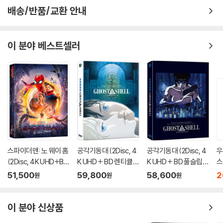
배송/반품/교환 안내
이 분야 베스트셀러
스파이더맨: 노 웨이 홈
공각기동대 (2Disc, 4
공각기동대 (2Disc, 4
우
(2Disc, 4K UHD+BD
K UHD + BD 렌티큘러
K UHD + BD 풀슬립
스
렌티큘러 풀슬립 B1 스
풀슬립 스틸북 한정판
스틸북 한정판 B Typ
립
51,500
59,800
58,600
2
원
원
원
틸북 넘버링 한정판) :
A Type) : 블루레이
e) : 블루레이
루
블루레이
이 분야 신상품