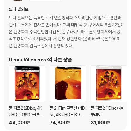
- 디스크 타입: 2 Disc - 4K UHD: BD100, 2D BD: BD50
드니 빌뇌브
* 상기 스펙 및 부가영상은 제작사의 사정으로 예고없이 변경될 수 있습니
드니 빌뇌브는 독특한 시각 연출방식과 스토리텔링 기법으로 평단과
다.
관객 모두에게 찬사를 받아왔다. 그의 데뷔작 〈지구에서의 8월 32일〉
은 칸영화제 주목할만한시선 및 텔루라이드와 토론토영화제에서 공
SPECIAL FEATURES (블루레이 디스크에 포함, 한국어 자막 지원)
식초청작으로 소개되었다. 세 번째 장편영화 〈폴리테크닉〉은 2009
년 칸영화제 감독주간에서 상영되었다.
The Royal Houses (08:12) - 배우들과 제작진이 이야기하는 영화 속
인물들
Denis Villeneuve
의 다른 상품
Filmbooks: House Atreides (02:08) - 필름북: 아트레이데스 가문
Filmbooks: House Harkonnen (01:51) - 필름북: 하코넨 가문
Filmbooks: The Bene Gesserit (02:23) - 필름북: 베네 게세리트
Filmbooks: The Fremen (02:12) - 필름북: 프레멘
Filmbooks: The Spice Melange (01:51) - 필름북: 스파이스 멜란지
Inside Dune: The Training Room (05:07) - 폴과 거니의 무술 훈련
장면 제작기
듄:파트2 (2Disc, 4K
듄 2-Film 콜렉션 (4Di
듄:파트2 (1Disc) : 블
Inside Dune: The Spice Harvester (03:12) - 오니솝터 구출 장면 제
UHD 일반판) : 블루레
sc, 4K UHD + BD 슬
루레이
작기
이
립케이스 한정반) : 블
44,000
74,800
31,900
원
원
원
루레이
Inside Dune: The Sardaukar Battle (04:04) - 사다우카 전투 장면