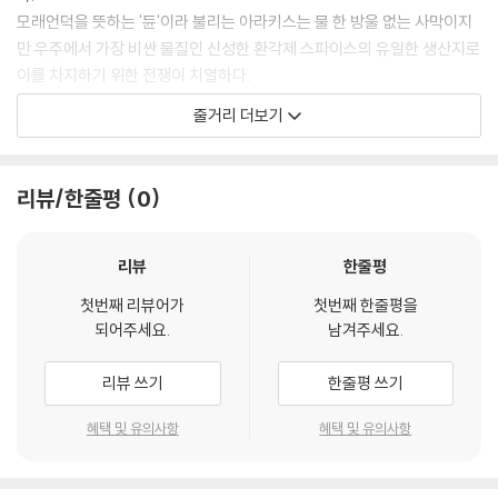
모래언덕을 뜻하는 '듄'이라 불리는 아라키스는 물 한 방울 없는 사막이지
만 우주에서 가장 비싼 물질인 신성한 환각제 스파이스의 유일한 생산지로
이를 차지하기 위한 전쟁이 치열하다.
황제의 명령으로 폴과 아트레이데스 가문은 죽음이 기다리는 아라키스로
줄거리 더보기
향하는데…
위대한 자는 부름에 응답한다, 두려움에 맞서라, 이것은 위대한 시작이다!
리뷰/한줄평
0
세상의 운명을 놓고, 지구상 가장 거대한 신화적 존재들의 스펙터클한 대
격돌이 시작된다!
리뷰
한줄평
첫번째 리뷰어가
첫번째 한줄평을
되어주세요.
남겨주세요.
리뷰 쓰기
한줄평 쓰기
혜택 및 유의사항
혜택 및 유의사항