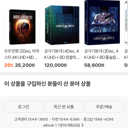
우주전쟁 (2Disc, 리마
공각기동대 (4Disc, 4
공각기동대 (2Disc, 4
공
스터 4K UHD+BD 슬
K UHD + BD 원클릭박
K UHD + BD 풀슬립
K
립케이스 한정판) : 블
스 스틸북 한정판 C Ty
스틸북 한정판 B Typ
풀
20
35,200
120,000
58,600
5
%
원
원
원
루레이
pe) : 블루레이
e) : 블루레이
A
이 상품을 구입하신 분들이 산 분야 상품
로그인
최근 본 상품
주문/배송
고객센터 1544-3800
티켓 1544-6399
중고샵 1566-4295
eBook 1:1문의/채팅상담