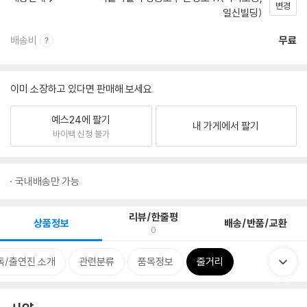
변경
일신빌딩)
배송비
무료
이미 소장하고 있다면 판매해 보세요.
예스24에 팔기
내 가게에서 팔기
바이백 신청 불가
국내배송만 가능
리뷰/한줄평
상품정보
배송/반품/교환
0
독/출연진 소개
관련분류
품목정보
줄거리