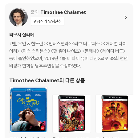
제작기
Building the Ancient Future (06:26) - 영화 세트와 소품 제작기
출연
Timothee Chalamet
My Desert, My Dune (04:50) - 아라키스 구현 과정
관심작가 알림신청
Constructing the Ornithopters (05:38) - 오니솝터 제작기
Designing the Sandworm (05:40) - 모래벌레 제작기
티모시 샬라메
Beware the Baron (05:00) - 하코넨 남작 특수분장 관련 비하인드 영
<멘, 우먼 & 칠드런><인터스텔라><러브 더 쿠퍼스><애더럴 다이
상
어리><미스 스티븐스><핫 썸머 나이츠><몬태나><레이디 버드>
Wardrobe from Another World (02: 52) - 영화 속 의상 제작기
등에 출연하였으며, 2018년 <콜 미 바이 유어 네임>으로 38회 런던
A New Soundscape (11:12) - 영화 사운드스케이프 디자인
비평가 협회상 남우주연상을 수상하였다.
Timothee Chalamet
의 다른 상품