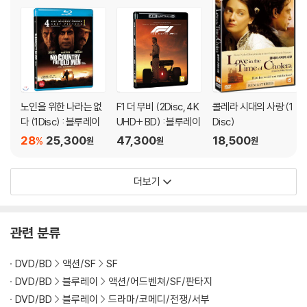
노인을 위한 나라는 없
F1 더 무비 (2Disc, 4K
콜레라 시대의 사랑 (1
다 (1Disc) : 블루레이
UHD+ BD) : 블루레이
Disc)
28
25,300
47,300
18,500
%
원
원
원
더보기
관련 분류
DVD/BD
액션/SF
SF
DVD/BD
블루레이
액션/어드벤쳐/SF/판타지
DVD/BD
블루레이
드라마/코메디/전쟁/서부