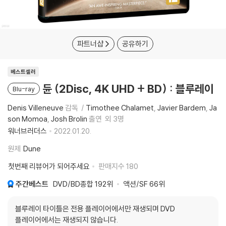
파트너샵
공유하기
베스트셀러
듄 (2Disc, 4K UHD + BD) : 블루레이
Blu-ray
Denis Villeneuve
감독
Timothee Chalamet
Javier Bardem
Ja
son Momoa
Josh Brolin
출연
외 3명
워너브러더스
2022.01.20.
원제
Dune
첫번째 리뷰어가 되어주세요
판매지수
180
주간베스트
DVD/BD종합
192위
액션/SF
66위
블루레이 타이틀은 전용 플레이어에서만 재생되며 DVD
플레이어에서는 재생되지 않습니다.