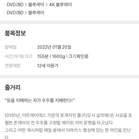
DVD/BD
블루레이
4K 블루레이
DVD/BD
블루레이
품목정보
발매일
2022년 01월 20일
시간/무게/크기
155분 | 1600g | 크기확인중
연령제한
12세 이용가
줄거리
“듄을 지배하는 자가 우주를 지배한다!”
10191년, 아트레이데스 가문의 후계자인 폴(티모시 샬라메)은 시공을 초
월한 존재이자 전 우주를 구원할 예지된 자의 운명을 타고났다.
그리고 어떤 계시처럼 매일 꿈에서 아라키스 행성에 있는 한 여인을 만난
다.