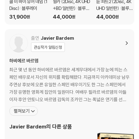
콜 미 바이 유어 네임 (1
웡카 (2Disc, 4K UHD
듄:파트2 (2Disc, 4K
Disc) : 블루레이
+BD 일반판) : 블루레
UHD 일반판) : 블루레
이
이
31,900
44,000
44,000
원
원
원
출연
Javier Bardem
관심작가 알림신청
하비에르 바르뎀
최근 몇 년 동안 하비에르 바르뎀은 세계무대에서 가장 눈에 띄는 스
페인 배우로서 자신의 위치를 확립해왔다. 지금까지 아카데미상 남우
주연상 후보에 오른 유일한 스페인 배우이기도 한 그는 스페인에서
가장 유명한 영화계 집안의 일원이다. 여배우 필라르 바르뎀의 아들
이자 후안 안토니오 바르뎀 감독의 조카인 그는 폭넓은 연기를 선보
이며, 잘 생긴 외모를 이용하거나 연기하기 쉬운 역할들은 대체로 거
펼쳐보기
부해왔다. 바르뎀의 초기 경력에는 비가스 루나 감독과 함께 한 작업
들이 있다. 그는 루나의 「룰루(1990)」에서 작지만 눈길을 끄는 역할
Javier Bardem
의 다른 상품
을 연기한 후 「하몽 하몽(1992)」과 「골든볼(1