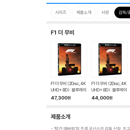
시리즈
제품소개
사양
감독/
F1 더 무비
F1 더 무비 (2Disc, 4K
F1 더 무비 (2Disc, 4K
UHD+ BD) : 블루레이
UHD+ BD) : 블루레이
47,300
44,000
원
원
제품소개
- ‘탑건:매버릭’의 조셉 코신스키 감독 신작,
초고