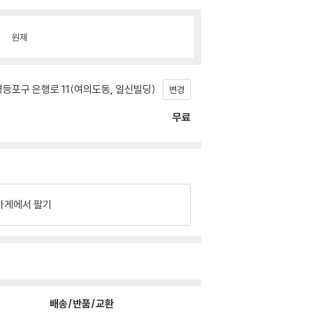
원제
등포구 은행로 11(여의도동, 일신빌딩)
변경
무료
가게에서 팔기
배송/반품/교환