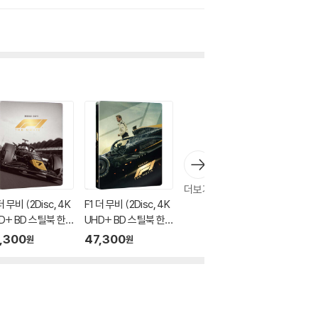
더보기
더 무비 (2Disc, 4K
F1 더 무비 (2Disc, 4K
D+ BD 스틸북 한
UHD+ BD 스틸북 한
 '레이스카') : 블루
정판 '브래드') : 블루레
,300
47,300
원
원
이
이