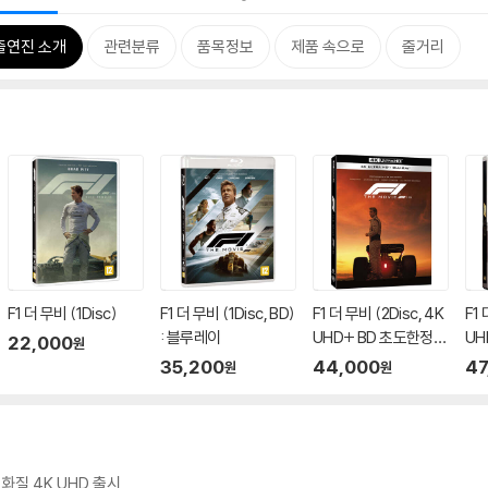
출연진 소개
관련분류
품목정보
제품 속으로
줄거리
F1 더 무비 (1Disc)
F1 더 무비 (1Disc, BD)
F1 더 무비 (2Disc, 4K
F1 
: 블루레이
UHD+ BD 초도한정
UH
22,000
원
슬립케이스) : 블루레
정판
35,200
44,000
47
원
원
이
레
화질 4K UHD 출시