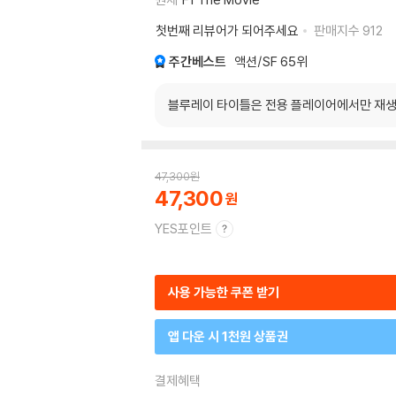
첫번째 리뷰어가 되어주세요
판매지수
912
주간베스트
액션/SF
65위
블루레이 타이틀은 전용 플레이어에서만 재생
47,300
원
47,300
YES포인트
사용 가능한 쿠폰 받기
앱 다운 시 1천원 상품권
결제혜택