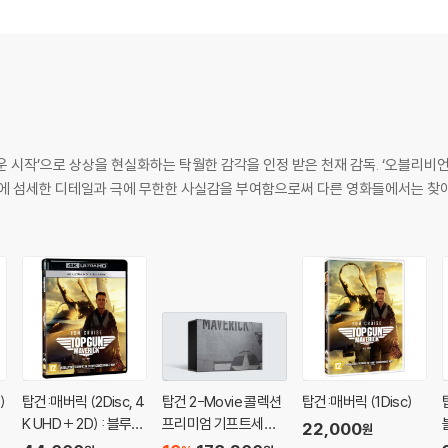
하여 첨부하여 고객센터에 문의 바랍니다.
예고없이 변경될 수 있습니다.
 제품 개봉 전에만 운임비 부담 후 처리 가능합니다.
수량이 한정되어 있고, 택배 이동 과정에서의 손상이 발생하면, 재 판매가 어려우
회송된 상품의 상태 확인 후 진행이 가능합니다. 택배 이동 중 파손이 발생하지 
수록*
(5:10) F1 더 무비 대본 리딩 현장
면의 해부
 주행 훈련
로운 시작’으로 상상을 현실화하는 탁월한 감각을 인정 받은 천재 감독. ‘오블리비
’에 섬세한 디테일과 극에 무한한 사실감을 부여함으로써 다른 영화들에서는 찾
톤 입성기
스 해밀턴: 제작자
the World(9:25) APXGP 전세계의 촬영장소와 세트
44) APXGP와 F1 : 촬영 방식
)
탑건:매버릭 (2Disc, 4
탑건 2-Movie 콜렉션
탑건:매버릭 (1Disc)
K UHD + 2D) : 블루레
프리미엄 기프트세트
22,000
원
이
(4Disc, 4K UHD+BD