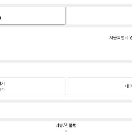
원
서울특별시 영
팔기
내 
불가
리뷰/한줄평
0