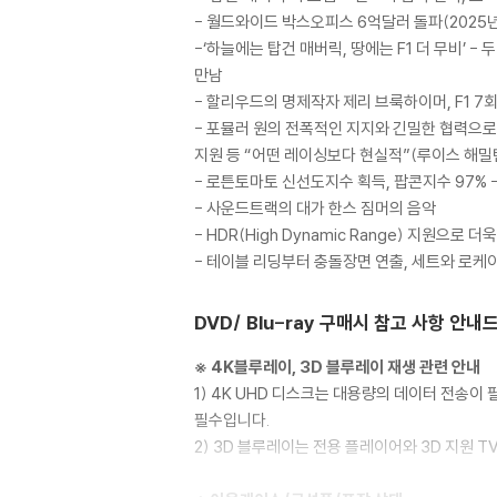
- 월드와이드 박스오피스 6억달러 돌파(2025년 
-‘하늘에는 탑건 매버릭, 땅에는 F1 더 무비’
만남
- 할리우드의 명제작자 제리 브룩하이머, F1 
- 포뮬러 원의 전폭적인 지지와 긴밀한 협력으로
지원 등 “어떤 레이싱보다 현실적”(루이스 해밀
- 로튼토마토 신선도지수 획득, 팝콘지수 97%
- 사운드트랙의 대가 한스 짐머의 음악
- HDR(High Dynamic Range) 지원으
- 테이블 리딩부터 충돌장면 연출, 세트와 로케
DVD/ Blu-ray 구매시 참고 사항 안내
※ 4K블루레이, 3D 블루레이 재생 관련 안내
1) 4K UHD 디스크는 대용량의 데이터 전송
필수입니다.
2) 3D 블루레이는 전용 플레이어와 3D 지원 