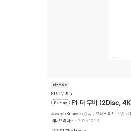
베스트셀러
F1 더 무비
F1 더 무비 (2Disc, 4
Blu-ray
Joseph Kosinski
감독
브래드 피트
주연
D
워너브러더스
2025.10.23.
원제
F1 The Movie