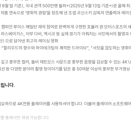
8월 말 기준), 국내 관객 500만명 돌파*(2025년 9월 13일 기준*)로 올해 
 - 두 작품 연속으로 ‘영화적 경험’을 창조해 낸 조셉 코신스키 감독의 연출력과 
7회 챔피언 루이스 해밀턴 제작 참여로 완벽하게 구현한 포뮬러 원 모터스포츠의 
 라스베이거스, 아부 다비, 멕시코 등 실제 경기가 이뤄지는 서킷에서의 촬영과 메
턴) 으로 담아낸 최고의 레이싱 영화
 - “할리우드의 향수와 하이테크팀의 쾌적한 드라이브“, “서킷을 압도하는 영화
로 더욱 깊고 풍부한 컬러, 돌비 애트모스 사운드로 풍부한 음향을 감상할 수 있는 4K 
이션 등 다양한 분야의 촬영 뒷이야기를 담은 총 50여분 이상의 풍부한 부가영상
드립니다.
이 필요하므로 4K전용 플레이어를 사용하셔야 합니다. 더불어 플레이어 소프트웨
TV를 통해서만 재생 가능합니다.