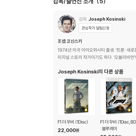
감독/출연진 소개
5
관련 사진과 동영상 및 재생 기기 모델명을 첨부
* 상기 스펙 및 부가영상은 제작사의 사정으로 
2) 사양 오인지, 오 구매, 변심 사유로의 반품은
3) 스틸북 한정판, 초회 한정판의 경우 제작 
SPECIAL FEATURES (한국어 자막 지원)
감독
Joseph Kosinski
4) 한정판 상품의 변심, 오구매로 인한 반품은 
*4K UHD 디스크/블루레이 디스크 동일하게 
관심작가 알림신청
-Inside the F1® The Movie Table Read
-The Anatomy of a Crash(6:27) 충돌 장
조셉 코신스키
-Getting Up to Speed(5:02) 속도 내기 -
1974년 미국 아이오와시티 출생. ‘트론: 새
-APXGP Innovations(5:25) APXGP 혁신
리지널 스토리 작가이기도 하다. ‘오블리비언
-Making It to Silverstone(5:07) 실버스
-Lewis Hamilton: Producer(5:18) 루이
Joseph Kosinski
의 다른 상품
-APXGP Sets and Locations Around 
-APXGP and F1®: How it was Filmed(5:
-Sound of Speed(5:00) 스피드의 소리
F1 더 무비 (1Disc)
F1 더 무비 (1Disc, BD
: 블루레이
22,000
원