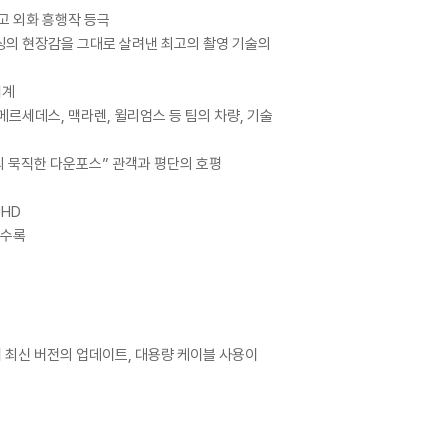
최고 외화 흥행작 등극
레이싱의 현장감을 그대로 살려낸 최고의 촬영 기술의
세계
르세데스, 맥라렌, 윌리엄스 등 팀의 차량, 기술
의 묵직한 다운포스” 관객과 평단의 호평
UHD
 수록
어 최신 버전의 업데이트, 대용량 케이블 사용이