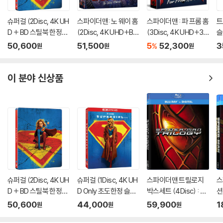
슈퍼걸 (2Disc, 4K UH
스파이더맨: 노 웨이 홈
스파이더맨 : 파 프롬 홈
트
D + BD 스틸북 한정
(2Disc, 4K UHD+BD
(3Disc, 4K UHD+3D
슬
판) (펀치) : 블루레이
렌티큘러 풀슬립 B1 스
+BD 렌티큘러 풀슬립
이
50,600
51,500
5
52,300
3
%
원
원
원
틸북 넘버링 한정판) :
B1 스틸북 넘버링 한정
블루레이
판) : 블루레이
이 분야 신상품
슈퍼걸 (2Disc, 4K UH
슈퍼걸 (1Disc, 4K UH
스파이더맨 트릴로지
스
D + BD 스틸북 한정
D Only 초도한정 슬립
박스세트 (4Disc) : 블
션
판) (펀치) : 블루레이
케이스) : 블루레이
루레이
블
50,600
44,000
59,900
1
원
원
원