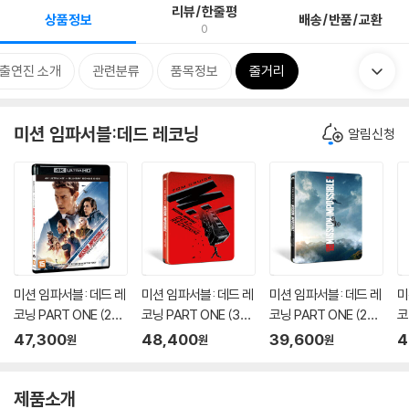
리뷰/한줄평
상품정보
배송/반품/교환
0
/출연진 소개
관련분류
품목정보
줄거리
미션 임파서블:데드 레코닝
알림신청
미션 임파서블: 데드 레
미션 임파서블: 데드 레
미션 임파서블: 데드 레
미
코닝 PART ONE (2Di
코닝 PART ONE (3Di
코닝 PART ONE (2Di
코
sc, 4K UHD+BD Bon
sc, 4K UHD+BD+B
sc, BD 스틸북 한정수
s
47,300
48,400
39,600
4
원
원
원
us, 일반판) : 블루레이
D Bonus 스틸북 한정
량) : 블루레이
u
수량) : 블루레이
제품소개