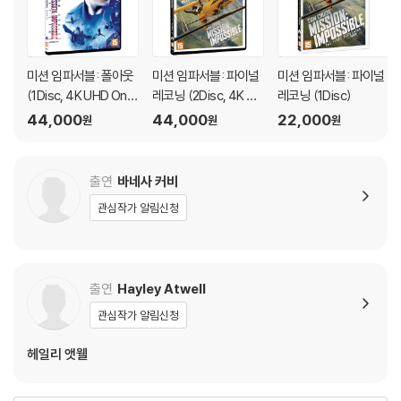
있으며, 상품의 불량이 아닙니다. 단, 재생에 이상이 있는 경우에는 불량으
-Venice(4:13) 베니스 장면 촬영 과정
로 인한 반품/교환이 가능합니다.
-Freefall(9:05) 자유낙하 씬 준비
-Speed Flying(4:17) 스피드 플라잉 촬영 과정
※ 교환/반품 안내
-Train(5:32) 열차 장면 촬영 과정
미션 임파서블: 폴아웃
미션 임파서블: 파이널
미션 임파서블: 파이널
1) 불량으로 인한 교환/반품 요청 시에는 불량 확인을 위해 개봉 시의 동영
(1Disc, 4K UHD Only
레코닝 (2Disc, 4K UH
레코닝 (1Disc)
상을 요청할 수 있으며, 동영상이 없는 경우 교환/반품이 제한될 수 있습니
한정판) : 블루레이
D+BD Bonus) : 블루
44,000
44,000
22,000
원
원
원
다.
레이
관련 사진과 동영상 및 재생 기기 모델명을 첨부하여 첨부하여 고객센터에
문의 바랍니다.
출연
바네사 커비
2) 사양 오인지, 오 구매, 변심 사유로의 반품은 제품 개봉 전에만 운임비
관심작가 알림신청
부담 후 처리 가능합니다.
3) 스틸북 한정판, 초회 한정판의 경우 제작 수량이 한정되어 있고, 택배
이동 과정에서의 손상이 발생하면, 재 판매가 어려우므로 신중한 구매 선
택을 부탁드립니다.
출연
Hayley Atwell
4) 한정판 상품의 변심, 오구매로 인한 반품은 회송된 상품의 상태 확인 후
관심작가 알림신청
진행이 가능합니다. 택배 이동 중 파손이 발생하지 않도록 완충 포장을 부
탁드립니다.
헤일리 앳웰