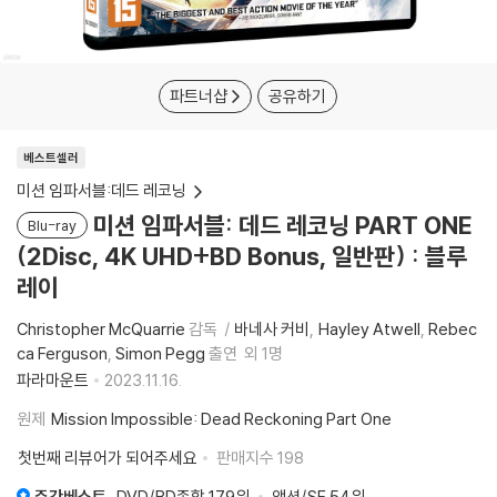
파트너샵
공유하기
베스트셀러
미션 임파서블:데드 레코닝
미션 임파서블: 데드 레코닝 PART ONE
Blu-ray
(2Disc, 4K UHD+BD Bonus, 일반판) : 블루
레이
Christopher McQuarrie
감독
바네사 커비
Hayley Atwell
Rebec
ca Ferguson
Simon Pegg
출연
외 1명
파라마운트
2023.11.16.
원제
Mission Impossible: Dead Reckoning Part One
첫번째 리뷰어가 되어주세요
판매지수
198
주간베스트
DVD/BD종합
179위
액션/SF
54위