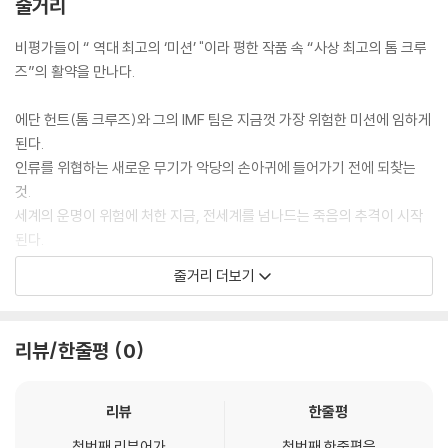
줄거리
비평가들이 “ 역대 최고의 ‘미션’ "이라 평한 작품 속 “사상 최고의 톰 크루
즈”의 활약을 만나다.
에단 헌트(톰 크루즈)와 그의 IMF 팀은 지금껏 가장 위험한 미션에 임하게
된다.
인류를 위협하는 새로운 무기가 악당의 손아귀에 들어가기 전에 되찾는
것.
세계의 운명이 위험에 처한 지금, 전세계를 넘나드는 죽음의 추격이 시작
된다.
미스터리하고도 강력한 적에 대항하여, 에단 헌트는 그의 임무보다 중요한
줄거리 더보기
것은 없다는 것을 받아들여야 할 상황에 처한다.
그것이 심지어 그가 사랑하는 사람들의 목숨일지라도.
리뷰/한줄평
0
리뷰
한줄평
첫번째 리뷰어가
첫번째 한줄평을