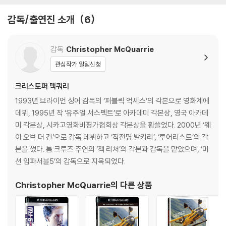
5) 아웃케이스/구성품/포장 상태 불량에 의한 교환/반품 신청시 불량 확
- 화면비율: 2.39:1(16x9)
감독/출연진 소개
6
인을 위해 개봉 시의 동영상을 요청할 수 있으며, 동영상이 없는 경우 교
- 디스크 타입: 2 Discs - 4K UHD(본편): UHD100, BD25(보너스)
환/반품이 제한될 수 있습니다.
* 본 상품은 4K UHD 본편+ 스페셜피쳐가 수록된 블루레이 보너스 디스
감독
Christopher McQuarrie
※ 디스크 재생 불량
크로만 구성
된 상품으로, 블루레이 본편 디스크는 포함되어 있지 않으며
관심작가 알림신청
1) 기기 문제로 인해 발생하는 재생 불량 현상에 대해서는 반품/교환이 불
영화 본편은 4K UHD 디스크를 재생할 수 있는 기기에서만 감상하실 수
가하니 최신 소프트웨어로 업데이트된 DVD/BD 전용 기기에서 재생하실
있습니다.
크리스토퍼 맥쿼리
것을 권유해 드립니다.
* 상기 스펙은 제작사의 사정에 따라 예고 없이 변동될 수 있습니다.
1993년 브라이언 싱어 감독의 ‘퍼블릭 억세스’의 각본으로 영화계에
2) 정전기와 먼지로 인해 재생이 원활하지 않은 경우가 있습니다. 디스크
데뷔, 1995년 작 ‘유주얼 서스펙트’로 아카데미 각본상, 영국 아카데
를 마른 천으로 닦으시거나, DVD 클리너 등 전용 제품을 이용하면 대부분
SPECIAL FEATURES(코멘터리 포함 한국어 자막 지원)
미 각본상, 시카고영화비평가협회상 각본상을 휩쓸었다. 2000년 ‘웨
해결됩니다.
이 오브 더 건’으로 감독 데뷔하고 ‘작전명 발키리’, ‘투어리스트’의 각
3) 일부 PC 연결형 ODD의 경우 호환 상의 문제로 정상적인 디스크도 재
*4K UHD 본편 디스크*
본을 썼다. 톰 크루즈 주연의 ‘잭 리처’의 각본과 감독을 맡았으며, ‘미
생이 불가능한 경우가 있습니다. 독립형 전용 플레이어 사용을 권장드리
-Commentary By Director Christopher McQuarrie And Editor E
션 임파서블5’의 감독으로 지목되었다.
며, ODD 사용으로 인한 재생 불량의 경우 교환 시에도 동일한 오류가 발
ddie Hamilton
생할 수 있음을 알려드립니다.
-Isolated Score Track
Christopher McQuarrie
의 다른 상품
※ 디스크 외관 불량
*블루레이 보너스 디스크*
디스크에 미세한 잔 흠집이 남아있거나 인쇄 면이 깨끗하지 않은 경우가
-Rome(4:12) 로마 장면 촬영 과정