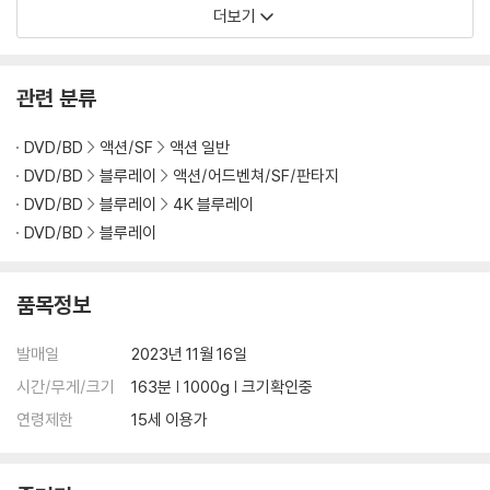
더보기
관련 분류
DVD/BD
액션/SF
액션 일반
DVD/BD
블루레이
액션/어드벤쳐/SF/판타지
DVD/BD
블루레이
4K 블루레이
DVD/BD
블루레이
품목정보
발매일
2023년 11월 16일
시간/무게/크기
163분 | 1000g | 크기확인중
연령제한
15세 이용가