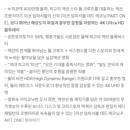
- 누적관객 400만명 돌파, 최고의 액션 스타 톰 크루즈를 대표하는 액션
프랜차이즈 미션 임파서블의 신작 [미션 임파서블:데드 레코닝 PART ON
E],
보다 뛰어난 해상도의 화질과 풍부한 음향을 자랑하는 4K Ultra HD
블루레이
- 로튼토마토지수 96%, 평론가들도 사로잡은 올해 최고의 액션 블록버스
터
- 액션의 한계를 뛰어넘는 톰 크루즈 + 서스펜스를 더한 스토리와 전세계
의 누비는 활약상을 담은 실감액션 영화
- “역대 최고의 ‘미션’”, “모든 기대를 충족시키는 영화“, “말도 안되게 재
미있는 작품“- 쏟아진 평단의 호평을 증명한 작품
- 돌비 비전 HDR(High Dynamic Range) 지원으로 더욱 깊고 풍부한 컬
러, 돌비 애트모스 사운드로 더 환상적인 음향 감상할 수 있는 4K UHD 포
맷
- 영화속 아이코닉한 도시 장면, 액션씬 등 제작기를 담은 약 30여분의 부
가영상이 수록된 보너스 디스크 및 크리스토퍼 맥쿼리 감독과 편집자 에디
해밀턴의 코멘터리로 속속들이 알 수 있는 [미션 임파서블:데드 레코닝 P
ART ONE] 뒷이야기