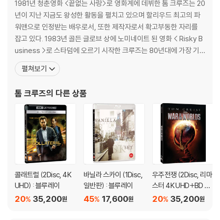
진행이 가능합니다. 택배 이동 중 파손이 발생하지 않도록 완충 포장을 부
1981년 청춘영화 <끝없는 사랑>로 영화계에 데뷔한 톰 크루즈는 20
탁드립니다.
년이 지난 지금도 왕성한 활동을 펼치고 있으며 할리우드 최고의 파
워맨으로 인정받는 배우로서, 또한 제작자로서 확고부동한 자리를
잡고 있다. 1983년 골든 글로브 상에 노미네이트 된 영화 < Risky B
usiness >로 스타덤에 오르기 시작한 크루즈는 80년대에 가장 기
억에 남는 역할 중 하나로 영화 <탑건>의 비행기 조종사 역을 맡았
펼쳐보기
다. 이후 아카데미 수상작 <레인 맨>, <컬러 오브 머니>, <칵테일>,
<파 앤드 어웨이>, <뱀파이어와의 인터뷰> 등의 영화에 출연하면서
톰 크루즈
의 다른 상품
꾸준히 자신의 연기력과 스타성을
콜래트럴 (2Disc, 4K
바닐라 스카이 (1Disc,
우주전쟁 (2Disc, 리마
UHD) : 블루레이
일반판) : 블루레이
스터 4K UHD+BD 슬
립케이스 한정판) : 블
20
35,200
45
17,600
20
35,200
%
%
%
원
원
원
루레이