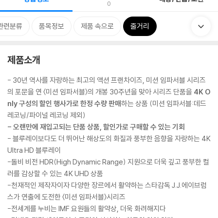
0
관련분류
품목정보
제품 속으로
줄거리
제품소개
- 30년 역사를 자랑하는 최고의 액션 프랜차이즈, 미션 임파서블 시리즈
의 포문을 연 〈미션 임파서블〉의 개봉 30주년을 맞아 시리즈 단품을
4K O
nly 구성의 할인 행사가로 한정 수량 판매
하는 상품 (미션 임파서블:데드
레코닝/파이널 레코닝 제외)
- 오랜만에 재입고되는 단품 상품, 할인가로 구매할 수 있는 기회
- 블루레이보다도 더 뛰어난 해상도의 화질과 풍부한 음향을 자랑하는 4K
Ultra HD 블루레이
-돌비 비전 HDR(High Dynamic Range) 지원으로 더욱 깊고 풍부한 컬
러를 감상할 수 있는 4K UHD 상품
-천재적인 제작자이자 다양한 장르에서 활약하는 스타감독 J.J.에이브럼
스가 연출에 도전한 〈미션 임파서블〉시리즈
-전세계를 누비는 IMF 요원들의 활약상, 더욱 화려해지다