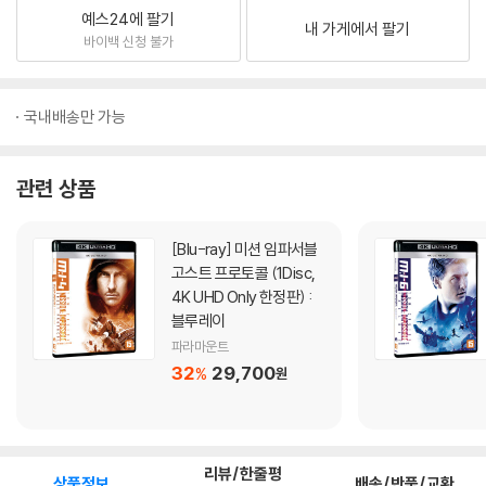
예스24에 팔기
내 가게에서 팔기
바이백 신청 불가
국내배송만 가능
관련 상품
[Blu-ray]
미션 임파서블
고스트 프로토콜 (1Disc,
4K UHD Only 한정판) :
블루레이
파라마운트
32
29,700
%
원
리뷰/한줄평
상품정보
배송/반품/교환