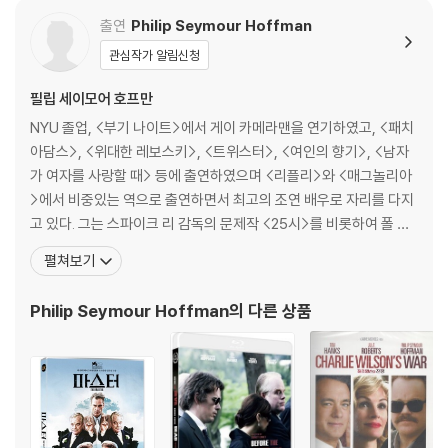
출연
Philip Seymour Hoffman
관심작가 알림신청
필립 세이모어 호프만
NYU 졸업, <부기 나이트>에서 게이 카메라맨을 연기하였고, <패치
아담스>, <위대한 레보스키>, <트위스터>, <여인의 향기>, <남자
가 여자를 사랑할 때> 등에 출연하였으며 <리플리>와 <매그놀리아
>에서 비중있는 역으로 출연하면서 최고의 조연 배우로 자리를 다지
고 있다. 그는 스파이크 리 감독의 문제작 <25시>를 비롯하여 폴 토
마스 앤더슨 감독의 <펀치 드렁크 러브>와 호프만의 형제인 고디가
펼쳐보기
각본을 써서 왈도 살트 각본상을 안겨준 <러브 리자>에도 출연했다.
데이비드 마멧 감독의 <미스터 헐리웃>, 카메론 크로우 감독의 <올
Philip Seymour Hoffman
의 다른 상품
모스트 페이머스>, 조엘 슈마허 감독의 <