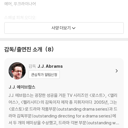
3) 렌티큘러 스틸북의 경우, 보호필름이 붙어 판매되기도 합니다. 보호필
예어, 우크라이나어
름 손상에 의한 교환/반품은 불가합니다.
4) 본품 보호를 위해 노란색의 카톤 박스로 재포장한 경우, 카톤박스 손상
스페셜 피쳐 오디오:
에 의한 교환/반품은 불가합니다.
스페셜 피쳐 자막: 한국어, 영어 등
사양 더보기
5) 아웃케이스/구성품/포장 상태 불량에 의한 교환/반품 신청시 불량 확
화면비율: 2.4:1 (16x9)
인을 위해 개봉 시의 동영상을 요청할 수 있으며, 동영상이 없는 경우 교
디스크 타입: 4K UHD: UHD66
환/반품이 제한될 수 있습니다.
감독/출연진 소개
8
SPECIAL FEATURES(한국어자막 지원)
※ 디스크 재생 불량
-Commentary by Tom Cruise and Director J.J. Abrams
1) 기기 문제로 인해 발생하는 재생 불량 현상에 대해서는 반품/교환이 불
감독
J.J. Abrams
가하니 최신 소프트웨어로 업데이트된 DVD/BD 전용 기기에서 재생하실
관심작가 알림신청
것을 권유해 드립니다.
2) 정전기와 먼지로 인해 재생이 원활하지 않은 경우가 있습니다. 디스크
J.J. 에이브람스
를 마른 천으로 닦으시거나, DVD 클리너 등 전용 제품을 이용하면 대부분
J.J. 에브람스는 굉장한 성공을 거둔 TV 시리즈인 <로스트>, <앨리
해결됩니다.
어스>, <펠리시티>의 감독이자 제작 총 지휘자이다. 2005년, 그는
3) 일부 PC 연결형 ODD의 경우 호환 상의 문제로 정상적인 디스크도 재
<로스토>로 드라마 작품부문(outstanding drama series)과 드
생이 불가능한 경우가 있습니다. 독립형 전용 플레이어 사용을 권장드리
라마 감독부문(outstanding directing for a drama series)에
며, ODD 사용으로 인한 재생 불량의 경우 교환 시에도 동일한 오류가 발
서 두 개의 에미상을 수상했고, 드라마 각본 부문(outstanding wri
생할 수 있음을 알려드립니다.