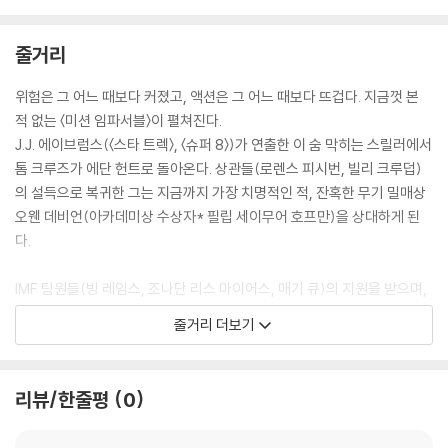
줄거리
위험은 그 어느 때보다 커졌고, 액션은 그 어느 때보다 뜨겁다. 지금껏 본
적 없는 〈미션 임파서블〉이 펼쳐진다.
J.J. 에이브럼스(〈스타 트렉〉, 〈슈퍼 8〉)가 연출한 이 숨 막히는 스릴러에서
톰 크루즈가 에단 헌트로 돌아온다. 상관들(로렌스 피시번, 빌리 크루덥)
의 설득으로 복귀한 그는 지금까지 가장 치명적인 적, 잔혹한 무기 밀매상
오웬 데비언(아카데미상 수상자* 필립 세이무어 호프만)을 상대하게 된
다.
IMF 팀원들(빙 레임스, 조나단 리스 마이어스, 매기 큐)의 지원을 받으며,
에단은 로마에서 상하이에 이르는 전 세계를 무대로 모험을 펼친다. 그는
줄거리 더보기
납치된 요원(케리 러셀)을 구출하고, 데비언이 다음 목표로 삼은 인물—
에단의 아내 줄리아(미셸 모나한)—을 제거하려는 계획을 막기 위해 질주
한다.
리뷰/한줄평
0