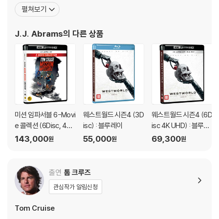
ting for a drama series)의 후보도 오르는 기염을 토했다. 그는 현
펼쳐보기
재 할리우드가 주목하는 천재적인 신예 감독으로 손꼽히고 있다. J.J.
※ 디스크 외관 불량
에브람스는 <아마게돈>, <사랑 이야기>,
디스크에 미세한 잔 흠집이 남아있거나 인쇄 면이 깨끗하지 않은 경우가
J.J. Abrams
의 다른 상품
있으며, 상품의 불량이 아닙니다. 단, 재생에 이상이 있는 경우에는 불량으
로 인한 반품/교환이 가능합니다.
※ 교환/반품 안내
1) 불량으로 인한 교환/반품 요청 시에는 불량 확인을 위해 개봉 시의 동영
상을 요청할 수 있으며, 동영상이 없는 경우 교환/반품이 제한될 수 있습니
미션 임파서블 6-Movi
웨스트월드 시즌4 (3D
웨스트월드 시즌4 (6D
다.
e 콜렉션 (6Disc, 4K
isc) : 블루레이
isc 4K UHD) : 블루레
관련 사진과 동영상 및 재생 기기 모델명을 첨부하여 첨부하여 고객센터에
UHD BD, 4K Only) :
이
143,000
55,000
69,300
문의 바랍니다.
원
원
원
블루레이
2) 사양 오인지, 오 구매, 변심 사유로의 반품은 제품 개봉 전에만 운임비
부담 후 처리 가능합니다.
출연
톰 크루즈
3) 스틸북 한정판, 초회 한정판의 경우 제작 수량이 한정되어 있고, 택배
이동 과정에서의 손상이 발생하면, 재 판매가 어려우므로 신중한 구매 선
관심작가 알림신청
택을 부탁드립니다.
Tom Cruise
4) 한정판 상품의 변심, 오구매로 인한 반품은 회송된 상품의 상태 확인 후