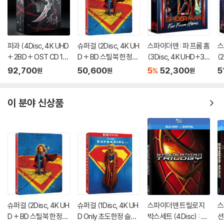
파과 (4Disc, 4K UHD
슈퍼걸 (2Disc, 4K UH
스파이더맨 : 파 프롬 홈
스
+ 2BD + OST CD 15
D + BD 스틸북 한정
(3Disc, 4K UHD+3D
(
00장 한정 스틸북 한정
판) (펀치) : 블루레이
+BD 렌티큘러 풀슬립
렌
92,700
50,600
5
52,300
5
%
원
원
원
판) : 블루레이
B1 스틸북 넘버링 한정
틸
판) : 블루레이
블
이 분야 신상품
슈퍼걸 (2Disc, 4K UH
슈퍼걸 (1Disc, 4K UH
스파이더맨 트릴로지
스
D + BD 스틸북 한정
D Only 초도한정 슬립
박스세트 (4Disc) : 블
션