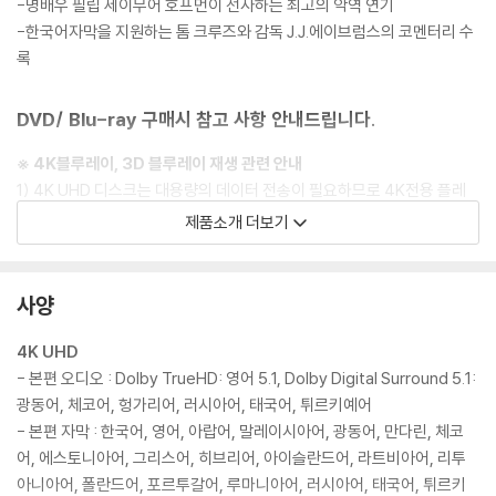
-명배우 필립 세이무어 호프먼이 선사하는 최고의 악역 연기
-한국어자막을 지원하는 톰 크루즈와 감독 J.J.에이브럼스의 코멘터리 수
록
DVD/ Blu-ray 구매시 참고 사항 안내드립니다.
※ 4K블루레이, 3D 블루레이 재생 관련 안내
1) 4K UHD 디스크는 대용량의 데이터 전송이 필요하므로 4K전용 플레
이어를 사용하셔야 합니다. 더불어 플레이어 소프트웨어 최신 버전의 업데
제품소개 더보기
이트, 대용량 케이블 사용이 필수입니다.
2) 3D 블루레이는 전용 플레이어와 3D 지원 TV를 통해서만 재생 가능합
니다.
사양
※ 아웃케이스/구성품/포장 상태
4K UHD
1) 제작/배송 과정에서 경미한 아웃케이스 주름, 모서리 눌림 및 갈라짐이
- 본편 오디오 : Dolby TrueHD: 영어 5.1, Dolby Digital Surround 5.1:
발생할 수 있습니다. 반품을 원하실 경우 미개봉 상태로 문의 부탁드립니
광동어, 체코어, 헝가리어, 러시아어, 태국어, 튀르키예어
다.
- 본편 자막 : 한국어, 영어, 아랍어, 말레이시아어, 광동어, 만다린, 체코
2) 스틸북 케이스 제작 과정에서 기포 혹은 경미한 인쇄 오류가 발생할 수
어, 에스토니아어, 그리스어, 히브리어, 아이슬란드어, 라트비아어, 리투
있습니다.
아니아어, 폴란드어, 포르투갈어, 루마니아어, 러시아어, 태국어, 튀르키