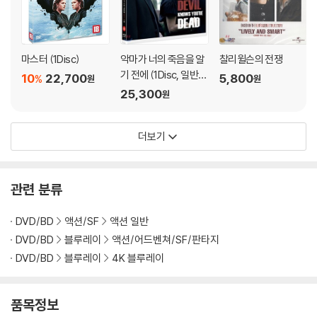
마스터 (1Disc)
악마가 너의 죽음을 알
찰리윌슨의 전쟁
기 전에 (1Disc, 일반
10
22,700
5,800
%
원
원
판) : 블루레이
25,300
원
더보기
관련 분류
DVD/BD
액션/SF
액션 일반
DVD/BD
블루레이
액션/어드벤쳐/SF/판타지
DVD/BD
블루레이
4K 블루레이
품목정보