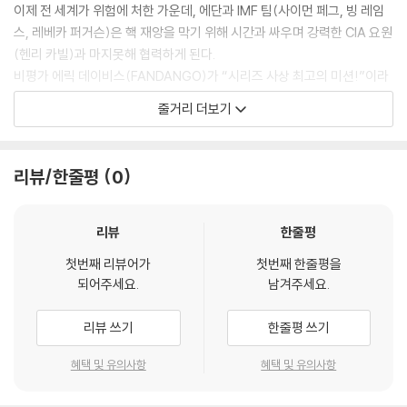
이제 전 세계가 위험에 처한 가운데, 에단과 IMF 팀(사이먼 페그, 빙 레임
스, 레베카 퍼거슨)은 핵 재앙을 막기 위해 시간과 싸우며 강력한 CIA 요원
(헨리 카빌)과 마지못해 협력하게 된다.
비평가 에릭 데이비스(FANDANGO)가 “시리즈 사상 최고의 미션!”이라
고 극찬한 이 작품은, 그 어느 때보다 파괴적인 위협과 숨 막히는 스턴트로
줄거리 더보기
관객을 압도한다.
리뷰/한줄평
0
리뷰
한줄평
첫번째 리뷰어가
첫번째 한줄평을
되어주세요.
남겨주세요.
리뷰 쓰기
한줄평 쓰기
혜택 및 유의사항
혜택 및 유의사항