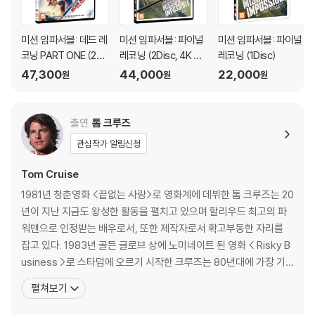
※ 디스크 외관 불량
디스크에 미세한 잔 흠집이 남아있거나 인쇄 면이 깨끗하지 않은 경우가
미션 임파서블: 데드 레
미션 임파서블: 파이널
미션 임파서블: 파이널
있으며, 상품의 불량이 아닙니다. 단, 재생에 이상이 있는 경우에는 불량으
코닝 PART ONE (2Di
레코닝 (2Disc, 4K UH
레코닝 (1Disc)
로 인한 반품/교환이 가능합니다.
sc, 4K UHD+BD Bon
D+BD Bonus) : 블루
47,300
44,000
22,000
원
원
원
us, 일반판) : 블루레이
레이
※ 교환/반품 안내
1) 불량으로 인한 교환/반품 요청 시에는 불량 확인을 위해 개봉 시의 동영
출연
톰 크루즈
상을 요청할 수 있으며, 동영상이 없는 경우 교환/반품이 제한될 수 있습니
관심작가 알림신청
다.
관련 사진과 동영상 및 재생 기기 모델명을 첨부하여 첨부하여 고객센터에
Tom Cruise
문의 바랍니다.
1981년 청춘영화 <끝없는 사랑>로 영화계에 데뷔한 톰 크루즈는 20
2) 사양 오인지, 오 구매, 변심 사유로의 반품은 제품 개봉 전에만 운임비
년이 지난 지금도 왕성한 활동을 펼치고 있으며 할리우드 최고의 파
부담 후 처리 가능합니다.
워맨으로 인정받는 배우로서, 또한 제작자로서 확고부동한 자리를
3) 스틸북 한정판, 초회 한정판의 경우 제작 수량이 한정되어 있고, 택배
잡고 있다. 1983년 골든 글로브 상에 노미네이트 된 영화 < Risky B
이동 과정에서의 손상이 발생하면, 재 판매가 어려우므로 신중한 구매 선
usiness >로 스타덤에 오르기 시작한 크루즈는 80년대에 가장 기
택을 부탁드립니다.
억에 남는 역할 중 하나로 영화 <탑건>의 비행기 조종사 역을 맡았
4) 한정판 상품의 변심, 오구매로 인한 반품은 회송된 상품의 상태 확인 후
펼쳐보기
다. 이후 아카데미 수상작 <레인 맨>, <컬러 오브 머니>, <칵테일>,
진행이 가능합니다. 택배 이동 중 파손이 발생하지 않도록 완충 포장을 부
<파 앤드 어웨이>, <뱀파이어와의 인터뷰> 등의 영화에 출연하면서