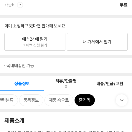
배송비
무료
이미 소장하고 있다면 판매해 보세요.
예스24에 팔기
내 가게에서 팔기
바이백 신청 불가
국내배송만 가능
리뷰/한줄평
상품정보
배송/반품/교환
0
관련분류
품목정보
제품 속으로
줄거리
제품소개