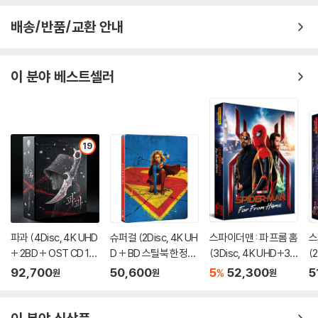
배송/반품/교환 안내
이 분야 베스트셀러
19
파과 (4Disc, 4K UHD
슈퍼걸 (2Disc, 4K UH
스파이더맨 : 파 프롬 홈
스
+ 2BD + OST CD 15
D + BD 스틸북 한정
(3Disc, 4K UHD+3D
(
00장 한정 스틸북 한정
판) (펀치) : 블루레이
+BD 렌티큘러 풀슬립
렌
92,700
50,600
5
52,300
5
%
원
원
원
판) : 블루레이
B1 스틸북 넘버링 한정
틸
판) : 블루레이
블