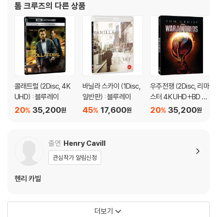
탁드립니다.
톰 크루즈
의 다른 상품
꾸준히 자신의 연기력과 스타성을
콜래트럴 (2Disc, 4K
바닐라 스카이 (1Disc,
우주전쟁 (2Disc, 리마
UHD) : 블루레이
일반판) : 블루레이
스터 4K UHD+BD 슬
립케이스 한정판) : 블
20
35,200
45
17,600
20
35,200
%
%
%
원
원
원
루레이
출연
Henry Cavill
관심작가 알림신청
헨리 카빌
더보기