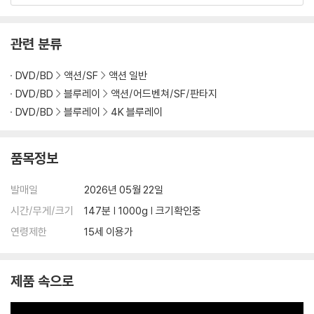
관련 분류
DVD/BD
액션/SF
액션 일반
DVD/BD
블루레이
액션/어드벤쳐/SF/판타지
DVD/BD
블루레이
4K 블루레이
품목정보
발매일
2026년 05월 22일
시간/무게/크기
147분 | 1000g | 크기확인중
연령제한
15세 이용가
제품 속으로