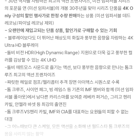
- 30년 역사를 자랑하는 최고의 액션 프랜차이즈, 미션 임파서블 시리즈
의 포문을 연 〈미션 임파서블〉의 개봉 30주년을 맞아 시리즈 단품을
4K O
nly 구성의 할인 행사가로 한정 수량 판매
하는 상품 (미션 임파서블:데드
레코닝/파이널 레코닝 제외)
- 오랜만에 재입고되는 단품 상품, 할인가로 구매할 수 있는 기회
- 블루레이보다도 더 뛰어난 해상도의 화질과 풍부한 음향을 자랑하는 4K
Ultra HD 블루레이
-돌비 비전 HDR(High Dynamic Range) 지원으로 더욱 깊고 풍부한 컬
러를 감상할 수 있는 4K UHD
-돌비 애트모스 사운드로 즐기는 액션, 보다 풍부한 음향으로 만나는 톰크
루즈 최고의 액션 프랜차이즈
-짜릿한 헤일로 점프/헬리콥터 추격 장면 아이맥스 시퀀스로 수록
-톰 크루즈, 사이먼 페그, 빙 레임스 등 기존의 IMF 멤버와 함께 〈미션 임파
서블:폴아웃〉에서 남다른 카리스마를 보여준 레베카 퍼거슨, 그리고 헨리
카빌, 안젤라 바셋 등 최강의 출연진
-톰 크루즈VS헨리 카빌, IMF와 CIA를 대표하는 요원들의 피할 수 없는
대결
-그 어느때보다 큰 스케일, 모든 액션을 소화해 낸 월드스타 톰 크루즈의
몸을 사리지 않는 활약