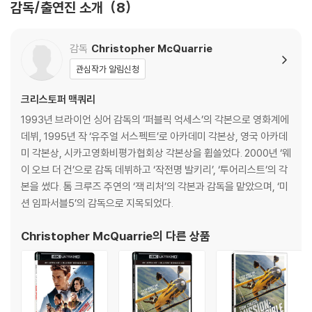
감독/출연진 소개
8
름 손상에 의한 교환/반품은 불가합니다.
- Commentary by Director Christopher McQuarrie and Editor E
4) 본품 보호를 위해 노란색의 카톤 박스로 재포장한 경우, 카톤박스 손상
ddie Hamilton
에 의한 교환/반품은 불가합니다.
- Commentary by Composer Lorne Balfe
감독
Christopher McQuarrie
5) 아웃케이스/구성품/포장 상태 불량에 의한 교환/반품 신청시 불량 확
관심작가 알림신청
인을 위해 개봉 시의 동영상을 요청할 수 있으며, 동영상이 없는 경우 교
환/반품이 제한될 수 있습니다.
크리스토퍼 맥쿼리
1993년 브라이언 싱어 감독의 ‘퍼블릭 억세스’의 각본으로 영화계에
※ 디스크 재생 불량
데뷔, 1995년 작 ‘유주얼 서스펙트’로 아카데미 각본상, 영국 아카데
1) 기기 문제로 인해 발생하는 재생 불량 현상에 대해서는 반품/교환이 불
미 각본상, 시카고영화비평가협회상 각본상을 휩쓸었다. 2000년 ‘웨
가하니 최신 소프트웨어로 업데이트된 DVD/BD 전용 기기에서 재생하실
이 오브 더 건’으로 감독 데뷔하고 ‘작전명 발키리’, ‘투어리스트’의 각
것을 권유해 드립니다.
본을 썼다. 톰 크루즈 주연의 ‘잭 리처’의 각본과 감독을 맡았으며, ‘미
2) 정전기와 먼지로 인해 재생이 원활하지 않은 경우가 있습니다. 디스크
션 임파서블5’의 감독으로 지목되었다.
를 마른 천으로 닦으시거나, DVD 클리너 등 전용 제품을 이용하면 대부분
해결됩니다.
Christopher McQuarrie
의 다른 상품
3) 일부 PC 연결형 ODD의 경우 호환 상의 문제로 정상적인 디스크도 재
생이 불가능한 경우가 있습니다. 독립형 전용 플레이어 사용을 권장드리
며, ODD 사용으로 인한 재생 불량의 경우 교환 시에도 동일한 오류가 발
생할 수 있음을 알려드립니다.