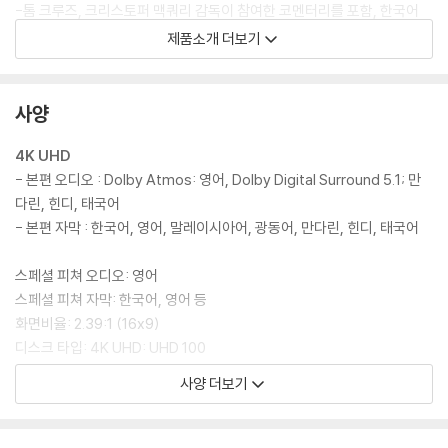
-톰 크루즈, 크리스토퍼 맥쿼리 감독이 참여한 코멘터리를 포함, 한국어
자막을 지원하는 3종의 코멘터리 지원
제품소개 더보기
DVD/ Blu-ray 구매시 참고 사항 안내드립니다.
사양
※ 4K블루레이, 3D 블루레이 재생 관련 안내
1) 4K UHD 디스크는 대용량의 데이터 전송이 필요하므로 4K전용 플레
4K UHD
이어를 사용하셔야 합니다. 더불어 플레이어 소프트웨어 최신 버전의 업데
- 본편 오디오 : Dolby Atmos: 영어, Dolby Digital Surround 5.1; 만
이트, 대용량 케이블 사용이 필수입니다.
다린, 힌디, 태국어
2) 3D 블루레이는 전용 플레이어와 3D 지원 TV를 통해서만 재생 가능합
- 본편 자막 : 한국어, 영어, 말레이시아어, 광동어, 만다린, 힌디, 태국어
니다.
스페셜 피쳐 오디오: 영어
※ 아웃케이스/구성품/포장 상태
스페셜 피쳐 자막: 한국어, 영어 등
1) 제작/배송 과정에서 경미한 아웃케이스 주름, 모서리 눌림 및 갈라짐이
화면비율: 2.39:1 (16x9)
발생할 수 있습니다. 반품을 원하실 경우 미개봉 상태로 문의 부탁드립니
디스크 타입: 4K UHD: UHD 100
다.
사양 더보기
2) 스틸북 케이스 제작 과정에서 기포 혹은 경미한 인쇄 오류가 발생할 수
SPECIAL FEATURES(한국어 자막 지원)
있습니다.
- Commentary by Director Christopher McQuarrie and Tom Cr
3) 렌티큘러 스틸북의 경우, 보호필름이 붙어 판매되기도 합니다. 보호필
uise