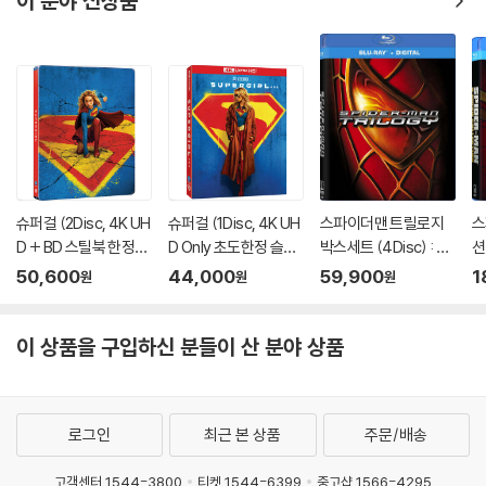
이 분야 신상품
슈퍼걸 (2Disc, 4K UH
슈퍼걸 (1Disc, 4K UH
스파이더맨 트릴로지
스
D + BD 스틸북 한정
D Only 초도한정 슬립
박스세트 (4Disc) : 블
션
판) (펀치) : 블루레이
케이스) : 블루레이
루레이
블
50,600
44,000
59,900
1
원
원
원
이 상품을 구입하신 분들이 산 분야 상품
로그인
최근 본 상품
주문/배송
고객센터 1544-3800
티켓 1544-6399
중고샵 1566-4295