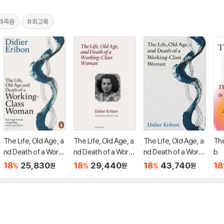
과죽음
#회고록
The Life, Old Age, a
The Life, Old Age, a
The Life, Old Age, a
The
nd Death of a Worki
nd Death of a Worki
nd Death of a Worki
b
ng-Class Woman
ng-Class Woman
ng-Class Woman
18
25,830
18
29,440
18
43,740
18
%
%
%
원
원
원