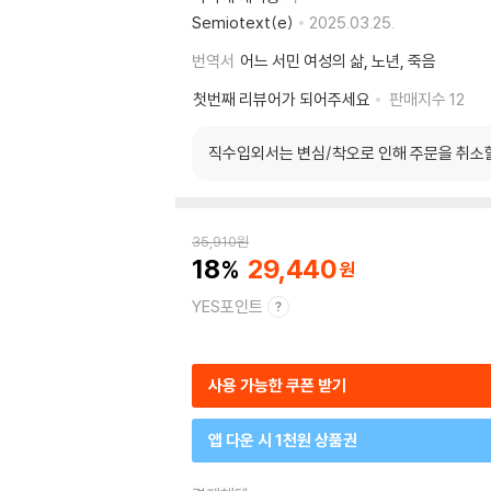
Semiotext(e)
2025.03.25.
번역서
어느 서민 여성의 삶, 노년, 죽음
첫번째 리뷰어가 되어주세요
판매지수
12
직수입외서는 변심/착오로 인해 주문을 취소
35,910
원
18
29,440
YES포인트
사용 가능한 쿠폰 받기
앱 다운 시 1천원 상품권