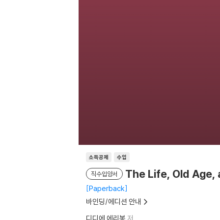
소득공제
수입
The Life, Old Age
직수입양서
Paperback
바인딩/에디션 안내
디디에 에리봉
저