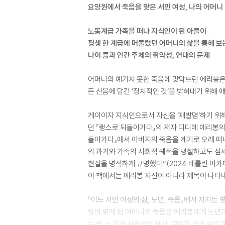
요양원에서 죽음을 맞은 서민 여성, 나의 어머니
노동계급 가족을 떠나 지식인이 된 아들이
평생 한 계급에 머물렀던 어머니의 삶을 통해 보
나이 듦과 인간 주체의 취약성, 연대의 문제
어머니의 예기치 못한 죽음에 맞닥뜨린 에리봉은 
든 신음에 담긴 ‘정치적인 것’을 밝혀내기 위해 애
게이이자 지식인으로서 자신을 ‘재발명’하기 위해
던 『랭스로 되돌아가다』의 저자 디디에 에리봉의 
돌아가다』에서 아버지의 죽음을 계기로 오래 떠
의 과거와 가족의 사회적 궤적을 냉철하고도 섬
현실을 명석하게 규명했다”(2024 베를린 아카데
이 책에서는 에리봉 자신이 아니라 제목이 나타내
『어느 서민 여성의 삶, 노년, 죽음』에서 저자
않아 맞게 된 어머니의 죽음은 에리봉에게 노년과
는 몸, 노화와 자율성의 상실, 열악한 공공 보건