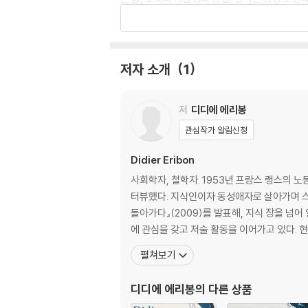
들을 에리봉은 자기 어머니와 자신의 체험을 토
‘프랑스 노동계급 여성의 전형적 일생’에 관한 사
에 관한 이론적 성찰로 이야기를 확장해간다.
저자 소개
1
A personal and philosophical reflecti
저
디디에 에리봉
A few years ago, Didier Eribon’s mother
y, and despite his resistance, Eribon an
관심작가 알림신청
e. And indeed, refusing the degradation a
Didier Eribon
In The Life, Old Age, and Death of a Worki
사회학자, 철학자. 1953년 프랑스 랭스의 
n he began with Returning to Reims, this 
터뷰했다. 지식인이자 동성애자로 살아가며 스
What are the daily humiliations the elder
돌아가다』(2009)를 발표해, 지식 장을 넘
에 관심을 갖고 저술 활동을 이어가고 있다. 
Threaded through an erudite engagement 
펼쳐보기
ny others, the question of old age is sho
no longer assemble, discuss freedom, or
디디에 에리봉
의 다른 상품
ure? Can the absolutely dependent spea