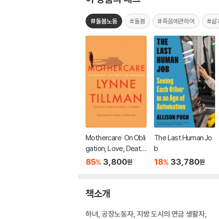
#돌봄노동
#돌봄
#죽음에관하여
#삶
Mothercare: On Obli
The Last Human Jo
gation, Love, Death,
b
and Ambivalence
85
3,800
18
33,780
%
%
원
원
책소개
하녀, 공장노동자, 지방 도시의 연금 생활자,