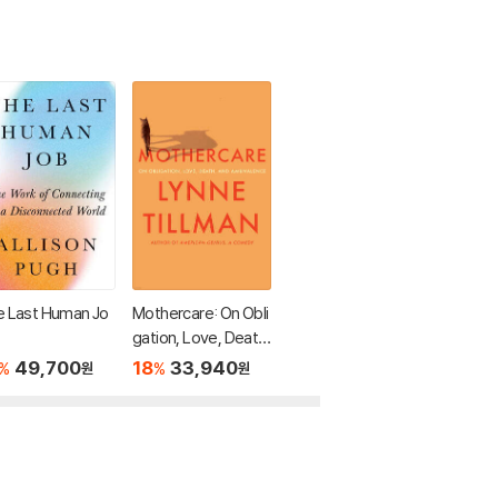
 Last Human Jo
Mothercare: On Obli
gation, Love, Death,
and Ambivalence
49,700
18
33,940
%
%
원
원