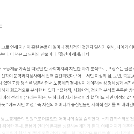
는
그로 인해 자신이 흘린 눈물이 얼마나 정치적인 것인지 말하기 위해, 나아가 어머
쓴다. 이 책은 그 노력의 산물이다. 「옮긴이 해제」에서
 노동계급 가족을 떠났던 한 사회학자의 치밀한 자기 분석으로, 프랑스는 물론 
신작이 문학과지성사에서 번역 출간되었다. 『어느 서민 여성의 삶, 노년, 죽음』(
나 있던 고향 랭스를 방문하면서 노동계급 정체성이 게이라는 성 정체성과 복잡
세하게 회고적으로 분석한 바 있다. “철학적, 사회학적, 정치적 분석을 독특한
미상 선정 이유)라는 평은, 또 하나의 자기 분석이라 할 『어느 서민 여성의 삶, 
듯 “어느 서민 여성,” 즉 자신의 어머니가 중심인물인 사회적 전기를 써 내려간다
는 평생 노동계급의 일원으로 머물렀던 어머니의 삶을 술회한다. 특히 갑작스러운 건
 취약한 주체, 돌봄과 연대의 문제를 성찰하는 계기가 된다. 이때 저자가 마주
과 요양원의 현실, ‘어떻게 죽을 것인가’에 대한 고민 같은 문제들이다. 하나같이