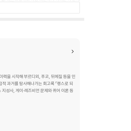
 관한 개인적인 회고담에서 출발하면서, 저자는
장애를 숙명적으로 겪는 인간 주체의 취약성과 연대
ought.
 lost her physical and cognitive autonom
ctor had warned that she’d rapidly declin
ks later.
logical, political, and personal reflectio
이력을 시작해 부르디외, 푸코, 뒤메질 등을 인
the elderly, especially the very elderly?
급적 과거를 탐사해나가는 회고록 『랭스로 되
 지성사, 게이·레즈비언 문제와 퀴어 이론 등
 Michel Foucault, Norbert Elias, and ma
phy. What is the place of bodies that can
oes it mean not to project into the fut