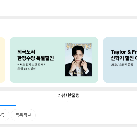
리뷰/한줄평
0
분류
품목정보