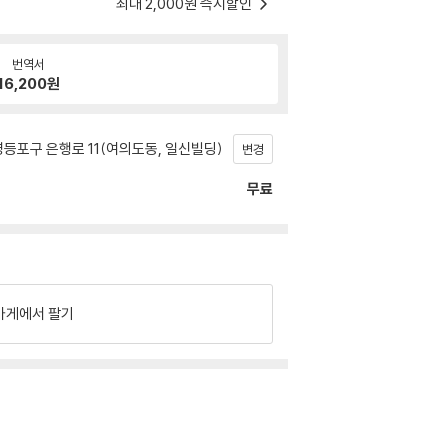
최대 2,000원 즉시할인
번역서
16,200
원
등포구 은행로 11(여의도동, 일신빌딩)
변경
무료
가게에서 팔기