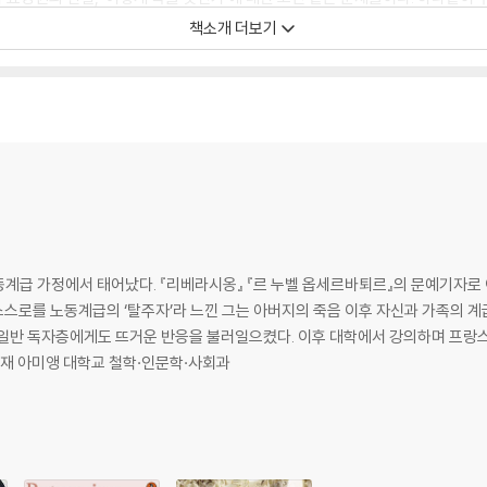
대로 여러 책과 영화 텍스트 등을 참조해가며 진중하게 논의한다. 자기 어머니에
책소개 더보기
회학적 논의를 거쳐 다시 ‘노년’과 ‘노인’이라는 사회적 범주, 나아가 늙음과 
on on the question of old age as a limit concept of Western th
 entered a retirement home. Over the course of several months, she
d his brothers were compelled to place her in a nursing home. The do
nd humiliation of her condition, Eribon’s mother died just a few wee
ng-Class Woman, Eribon furthers the archeological, historical, socio
노동계급 가정에서 태어났다. 『리베라시옹』 『르 누벨 옵세르바퇴르』의 문예기자로 
time to look at the question of old age. How does our society treat 
스로를 노동계급의 ‘탈주자’라 느낀 그는 아버지의 죽음 이후 자신과 가족의 계
ly are forced to suffer? What are the conditions at the end of life?
어 일반 독자층에게도 뜨거운 반응을 불러일으켰다. 이후 대학에서 강의하며 프랑스
현재 아미앵 대학교 철학·인문학·사회과
with the works of Simone de Beauvoir, Annie Ernaux, Albert Cohen,
wn here as a limit concept of Western thought and political philoso
 protest? How do we hear those who can no longer say “us”? What d
k for themselves―and if not, who can speak for them?