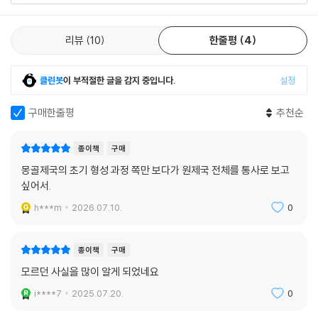
제12장. 원 혜종 토곤 테무르
정국의 주도권을 놓고 사사건건 대립했다. 특히 황제를 추대하는 일에서는
양대 세력이 충돌하여 내전을 벌이기도 했다. 한법파에 의하여 추대된 황
1. 이린친발이 황위를 계승했지만 요절하다
리뷰
10
한줄평
4
제들은 지방 군벌로 성장한 귀족 세력을 제대로 통제하지 못했다.
2. 성장 과정과 황위 계승
3. 태양왕 엘 테무르 세력을 제거하다
둘째, 원나라의 황제들은 유목 민족의 ‘퍼주기 습관’을 버리지 못했다. 공동
클린봇
이 부적절한 글을 감지 중입니다.
설정
4. 바얀이 권력을 장악하고 과거 제도를 폐지하다
체 의식이 엄청나게 강했던 몽골족은 자력으로 생산한 물건이나 약탈한 재
5. 바얀 세력을 제거하고 친정을 시작하다
물은 반드시 나누어 가지는 전통이 있었다. 원 세조는 정해진 규정에 따라
구매한줄평
추천순
6. 지정갱화: 톡토아의 성공과 실패
신하들에게 재화를 하사했지만, 원 세조 이후의 황제들은 기분 내키는 대
7. 기황후의 세도와 원나라의 최후
로 국고에 비축한 재화를 아낌없이 방출하고 흥청망청 낭비했다. 그 결과
종이책
구매
원나라는 건국 초기부터 심각한 재정난에 시달렸다. 재정난을 타개하고자
몽골제국의 초기 형성 과정 쪽만 보다가 원제국 전체를 통사로 보고
화폐 개혁을 단행했으나 오히려 통화 팽창으로 인해 원나라 말기에 이르러
싶어서.
민생 경제가 붕괴하고 말았다.
h***m
2026.07.10.
0
셋째, 티베트 불교(라마교)의 폐단이 심각했다. 티베트 불교가 원나라의
국교가 된 이후에 역대 황제들은 티베트 불교의 최고 지도자를 제사(帝
종이책
구매
師)로 모시고 극진하게 예우했다. 그들은 불사(佛事)를 황제의 절대적 권
모르던 사실을 많이 알게 되었네요
위를 드러내는 수단으로 활용했다. 전국의 명산대찰은 말할 것도 없고, 황
i****7
2025.07.20.
0
궁의 수많은 사찰에서도 수시로 불사를 벌였다. 불사를 열 때마다 막대한
재화와 인력이 필요했다. 또 승려들은 현실 정치에 개입하여 온갖 비리를