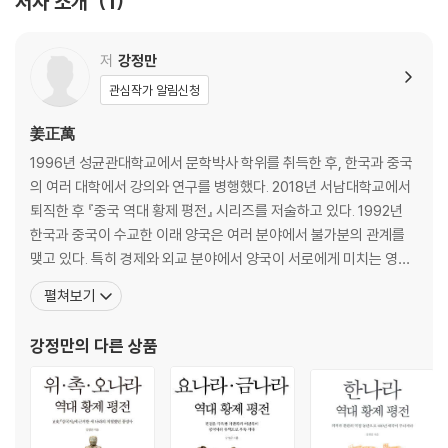
저자 소개
1
10. 주변 부족과 국가들을 복속시키고 금나라 원정에 나서다
11. 서방 원정을 마치고 돌아오는 길에 사망하다
12. 칭기즈 칸에 대한 평가: 천고의 도살자인가, 영웅인가
저
강정만
관심작가 알림신청
제2장. 원 태종 우구데이
姜正萬
1. 성장 과정과 대칸 계승
1996년 성균관대학교에서 문학박사 학위를 취득한 후, 한국과 중국
2. 야율초재에게 국가의 기틀을 다지게 하다
의 여러 대학에서 강의와 연구를 병행했다. 2018년 서남대학교에서
3. 금나라를 멸망시키고 남송을 정벌하다
퇴직한 후 『중국 역대 황제 평전』 시리즈를 저술하고 있다. 1992년
4. 고려 침략과 서방 원정
한국과 중국이 수교한 이래 양국은 여러 분야에서 불가분의 관계를
5. 알코올 중독으로 사망하다
맺고 있다. 특히 경제와 외교 분야에서 양국이 서로에게 미치는 영향
은 참으로 크다. 하지만 근년에 이르러 한국인의 중국에 대한 호감도
펼쳐보기
제3장. 원 정종 귀위크
가 아주 낮다. 중국인의 한국에 대한 호감도도 마찬가지이다. 서로 싫
어하면 관심을 가지지 않으며, 관심이 없으면 무지와 오해를 낳는다.
강정만
의 다른 상품
1. 우구데이 카안의 여섯 번째 카툰, 퇴레게네가 섭정을 맡다
양국은 순망치한의 관계임을 부정할 수 없
2. 퇴레게네가 아들 귀위크를 대칸으로 추대하다
3. 모후 퇴레게네의 세력을 제거하고 대칸의 권력을 강화하다
4. 티베트 왕국이 양주 회담을 통해 몽골 제국에 귀부하다
5. 킵차크 칸국의 바투를 정벌하러 가는 도중에 갑자기 사망하다