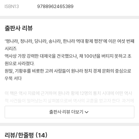
7. 대칸으로 등극한 후 아리크 부케와 패권 다툼을 벌이다
ISBN13
9788962465389
8. 이단의 반란을 평정하다
9. 한족의 제도를 수용하고 원나라를 건국하다
10. 남송을 멸망시키고 중국을 통일하다
출판사 리뷰
11. 파스파 문자를 반포하고 지폐를 발행하다
12. 칭기즈 칸 후예들의 반란을 진압하다
‘명나라, 청나라, 당나라, 송나라, 한나라 역대 황제 평전’에 이은 여섯 번째
13. 고려를 복속시키고 정복 전쟁을 일으키다
시리즈
14. 마르코 폴로의 원나라 여행이 동서 문명의 교류를 촉진하다
역사상 가장 강력한 대제국을 건국했으나, 채 100년을 버티지 못하고 초
원으로 사라졌다.
제6장. 원 성종 테무르
원말, 기황후를 비롯한 고려 사람들이 원나라 정치 경제 문화의 중심으로
우뚝 서다
1. 황태자 친킴이 포부를 펼치지 못하고 사망하다
2. 성장 과정과 황위 계승
이 책은 역사 자료에 근거하여 원나라 황제 12명의 통치 시대에 어떤 역사
3. 금전을 아낌없이 하사하여 국고를 탕진하다
적 사건들이 일어났는지 살펴봄으로써 역사의 교훈을 얻고자 한다. 과거에
4. 지나치게 덕치를 베풀어 부패가 만연하다
만 머물러 있는 역사는 박물관의 먼지 쌓인 골동품에 불과하다. 역사는 현
출판사 리뷰 더보기
5. 종왕들의 반란을 평정하여 평화를 이루다
재 진행형이며 미래에 대한 예측이다. 역사에서 교훈을 얻음으로써 현재를
바로잡고 미래를 열어가는 것이다. 또 원나라 황제들의 공적과 과오를 평
제7장. 원 무종 카이샨
가함으로써 오늘날 지도자가 어떠한 덕목과 리더십을 갖추어야 하는지 이
리뷰/한줄평
14
해할 수 있다.