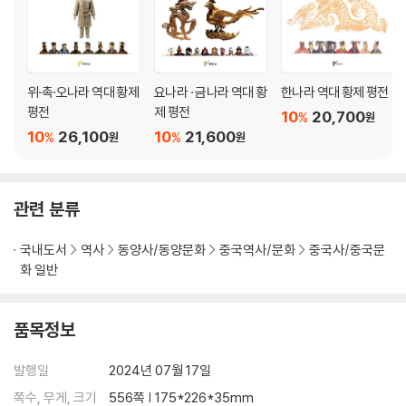
제4장. 원 헌종 뭉케
1. 툴루이의 장남으로 태어나 문무를 겸비한 청년으로 성장하다
위·촉·오나라 역대 황제
요나라 · 금나라 역대 황
한나라 역대 황제 평전
2. 대외 전쟁에 참전한 후 몽골로 돌아오다
평전
제 평전
10
20,700
%
원
3. 귀위크 칸 사후에 오굴 카미시 카툰이 섭정을 맡다
10
26,100
10
21,600
%
%
원
원
4. 바투의 지원으로 대칸이 된 후 정적들을 제거하다
5. 행정 기구를 정비하고 종교에 관용적 태도를 취하다
6. 대외 원정에 나서 영토와 영향력을 확장하다
관련 분류
제5장. 원 세조 쿠빌라이
국내도서
역사
동양사/동양문화
중국역사/문화
중국사/중국문
화 일반
1. 출신 배경과 성장 과정
2. 천하의 인재들에게 치국의 도를 전수받다
3. 고비 사막 이남의 한족 거주지를 다스리다
품목정보
4. 티베트 불교에 귀의하고 대리국 정벌에 나서다
5. 뭉케 카안의 의심을 사서 실권을 잃을 위기에 빠지다
발행일
2024년 07월 17일
6. 남송 정벌 도중에 뭉케 카안의 사망 소식을 듣고 북상하다
쪽수, 무게, 크기
556쪽 | 175*226*35mm