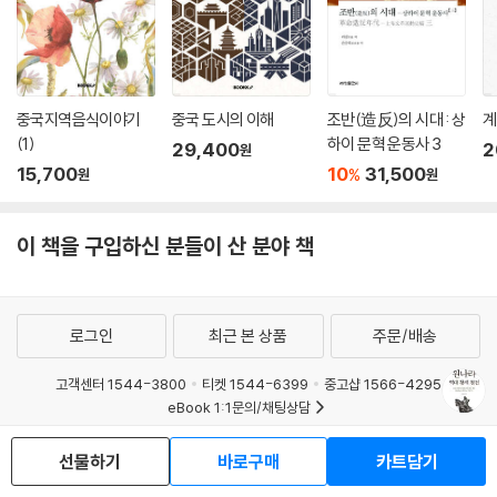
을 양보하고 실리를 택했다. 원나라 조정에는 고려 출신 환관, 후궁들이 많
았다. 그들 중에는 황제의 총애를 받아 고위 관리가 되어 조정의 실세가 되
거나 황후가 된 인물이 있었다. 기황후가 대표적인 인물이다. 원나라 후기
에 이르러 그녀와 고려 출신 환관들이 사실상 원나라를 간접 통치했다. 우
중국지역음식이야기
중국 도시의 이해
조반(造反)의 시대 : 상
계
리나라의 역사 인물 중에서 중국을 다스린 유일한 인물은 기황후였다. 또
(1)
하이 문혁 운동사 3
중국에 최초로 ‘한류’를 전파한 사람들도 그녀와 고려 출신 환관, 궁녀들이
29,400
2
원
15,700
10
31,500
었다. 고려와 원나라의 관계사를 천착하면 고려가 얼마나 대단한 ‘강소
%
원
원
국’이었으며, 또 어떤 실리적 외교전을 펼쳤는지 미루어 짐작할 수 있다.
이 책을 구입하신 분들이 산 분야 책
본서는 『원사(元史)』 등 역사서의 내용을 근거로 역대 황제들을 중심으로
원나라 역사를 개괄적으로 기술했다. 역사서에 따라 같은 역사적 사건이
조금 다르게 기록된 부분이 적지 않다. 필자는 여러 자료를 비교, 분석하여
객관적으로 기술했다. 또 난해한 한문을 가능한 한 쉬운 한글로 풀어써 한
로그인
최근 본 상품
주문/배송
문이 낯선 세대에게 조금이나마 도움이 되고자 하였다.
고객센터 1544-3800
티켓 1544-6399
중고샵 1566-4295
eBook 1:1문의/채팅상담
예스이십사(주) 사업자 정보
선물하기
바로구매
카트담기
이용약관
개인정보처리방침
청소년보호정책
PC버전
회사소개
거래처관계자께