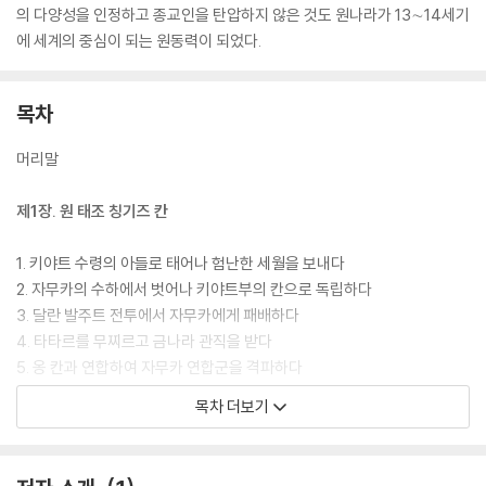
의 다양성을 인정하고 종교인을 탄압하지 않은 것도 원나라가 13∼14세기
에 세계의 중심이 되는 원동력이 되었다.
목차
머리말
제1장. 원 태조 칭기즈 칸
1. 키야트 수령의 아들로 태어나 험난한 세월을 보내다
2. 자무카의 수하에서 벗어나 키야트부의 칸으로 독립하다
3. 달란 발주트 전투에서 자무카에게 패배하다
4. 타타르를 무찌르고 금나라 관직을 받다
5. 옹 칸과 연합하여 자무카 연합군을 격파하다
6. 달란 네무르게스 전투: 숙적 타타르를 섬멸하다
목차 더보기
7. 옹 칸 부자의 공격을 무찌르다
8. 타양 칸 세력을 평정하고 몽골 초원을 통일하다
9. 각종 제도를 정비하여 제국의 기틀을 다지다