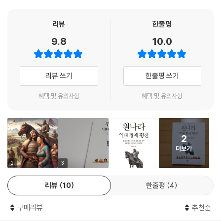
1. 성장 과정과 황위 계승
2. 아유르바르와다를 황태자로 책봉하다
칭기즈 칸의 손자이자 몽골 제국의 제5대 카안인 쿠빌라이는 마침내 중국
리뷰
한줄평
3. 황제와 황태자 그리고 황태후가 권력을 분점하다
을 통일하고 원나라를 건국했다. 원나라는 몽골 역사의 일부이자 중국 역
9.8
10.0
4. 우유부단한 성격 때문에 국정을 혼란에 빠뜨리다
사의 일부이기도 하다. 몽골족의 관점에서 볼 때 그들은 한족이 세운 송나
5. 상서성을 설치하여 재정난 타개를 시도했으나 실패하다
라를 멸망시키고 중국 대륙의 지배자이자 주인이 되었다. 반면에 오랜 세
월 동안 중원 지방을 중심으로 역대 봉건 왕조를 세웠던 한족은 소수 민족
리뷰 쓰기
한줄평 쓰기
제8장. 원 인종 아유르바르와다
인 몽골족에게 국권과 영토를 빼앗기고 피지배층으로 전락했다. 따라서 원
나라는 몽골 역사의 전성기에 해당하지만, 한족에게는 심각한 고난을 겪게
혜택 및 유의사항
혜택 및 유의사항
1. 훈구 대신들을 제거하고 화폐 개혁을 시도하다
한 시련의 시기였다.
2. 유학자를 등용하고 혁신을 도모하다
3. 유가 성현을 숭상하고 교육과 과거 제도를 부활하다
또 중국 역사의 관점에서 보면 원나라는 유목 민족이 처음으로 농경 민족
4. 모후 다기 황태후와 갈등을 빚다
2
인 한족을 정복하고 건국한 대제국이다. 문명 수준과 경제력에서 한족에게
더보기
크게 열세였으며 심지어 문자조차 없었던 몽골족은 앞서 언급한 장점들을
제9장. 원 영종 시데발라
극대화하여 중국 천하를 통일한 것이다. 원나라의 영토는 4대 칸국을 포함
2
3
했으며, 황제는 4대 칸국의 칸을 통제하는 카안이었다. 그런데 시간이 흐
1. 성장 과정과 황위 계승
리뷰
10
한줄평
4
를수록 4대 칸국은 원나라와 형식적인 주종 관계를 맺고 독립국으로 발전
2. 태황태후 세력과 권력 다툼을 벌이다
했다. 이에 따라 원나라 황제의 통치권은 중국과 그 주변 국가에 한정되었
3. 충신들의 간언을 듣고 새로운 정치를 추구하다
구매리뷰
추천순
다. 원나라의 역대 황제들은 인구수가 가장 많고 피지배층인 한족을 어떻
4. 남파지변: 20세의 나이에 남파에서 피살되다