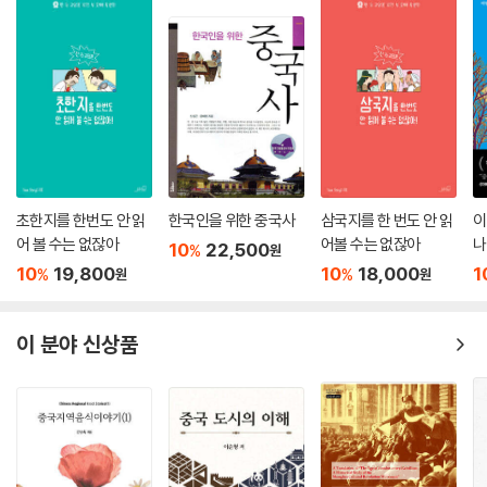
의 언어와 문화를 상실했으며, 성씨도 한족 성씨로 바꾸어 완전히 한족으
로 동화되고 말았다. 원나라도 한법파가 국정의 주도 세력으로 뿌리를 내
렸다면 청나라와 같은 운명이 되지 않았을까.
원나라는 고려와도 불가분의 역사 관계를 맺었다. 13∼14세기에 몽골 제
국의 군대는 천하무적이었다. 칭기즈 칸과 그의 후예들은 천리마를 타고
각국의 성읍을 유린했다. 그런데 그들의 공성 전략은 의외로 간단했다. 항
복하면 생존권과 자치권을 보장해주고, 저항하면 씨를 말렸다. 그들에게
저항하다가 멸절된 민족도 있었다. 그런데 고려의 대몽 항쟁은 무려 42년
초한지를 한번도 안 읽
한국인을 위한 중국사
삼국지를 한 번도 안 읽
이
동안 지속되었다. 결국 고려는 원나라에 굴복하여 신하를 칭했지만, 종묘
어 볼 수는 없잖아
어볼 수는 없잖아
나
10
22,500
%
원
사직을 지켰다. 인구 등 모든 면에서 원나라와 비교하여 조족지혈이었던
10
19,800
10
18,000
1
%
%
원
원
고려가 어떻게 국권을 지킬 수 있었을까. 고구려의 상무 정신을 이어받지
않았다면 불가능했을 것이다. 원 세조는 고려가 사신을 보내 자신을 황제
이 분야 신상품
로 받들어 모시겠다는 얘기를 듣고 극도로 흥분했다. 천하의 당 태종 이세
민도 고구려를 굴복시키지 못했는데 마침내 자기가 고려 국왕을 신하로 삼
았다는 기쁨이었다.
그는 원나라를 건국하는 과정에서 고려의 복속을 정치적 자산으로 삼았다.
또 고려 왕을 사위로 삼고 고려를 부마국으로 특별 대우했다. 고려는 명분