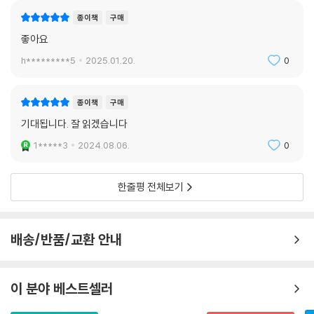
저질렀으며 심각한 민폐를 끼쳤다. 원나라는 불교 때문에 망했다는 얘기가
종이책
구매
있을 정도였다.
좋아요
h*********5
2025.01.20.
0
넷째, 원나라의 지배 계급은 한족을 거칠게 다루었다. 한족 출신 유학자들
이 등용되어 국정에 참여했지만, 국정에 참여한 한족은 극소수였다. 한때
과거제를 실시하여 한족 지식인들의 벼슬길을 열어주었지만, 이것도 아주
종이책
구매
드물었다. 유학을 배우는 유생은 신분이 기생보다 낮고 거지보다 높은 정
기대됩니다. 잘 읽겠습니다
도였다. 원나라 조정은 시대에 따라 한족은 창과 칼, 말, 철제 도구 등 무기
1*****3
2024.08.06.
0
로 전용될 수 있는 것들을 소유하지 못하게 했다. 원나라 말기에 이르러 한
인과 남인의 반란이 끊이질 않았던 이유는 이러한 민족 차별 정책 때문이
었다. 몽골족의 한족에 대한 차별과 박해는 결과적으로 원나라의 수명을
한줄평 전체보기
단축하였다.
그런데 역사적 관점에서 몽골족의 원나라와 만주족(여진족)의 청나라를
배송/반품/교환 안내
비교해 보면, 몽골족이 정체성을 잃지 않고 한족 문명에 완전히 동화되지
않았기 때문에 오늘날 몽골 국가가 존재하는 것이라고 본다. 반면에 만주
족은 청나라를 건국하고 스스로 한족 문명에 동화되는 길을 걸었다. 오늘
이 분야 베스트셀러
날 중국에서 만주족은 소수 민족으로 존재한다. 하지만 그들은 이미 고유