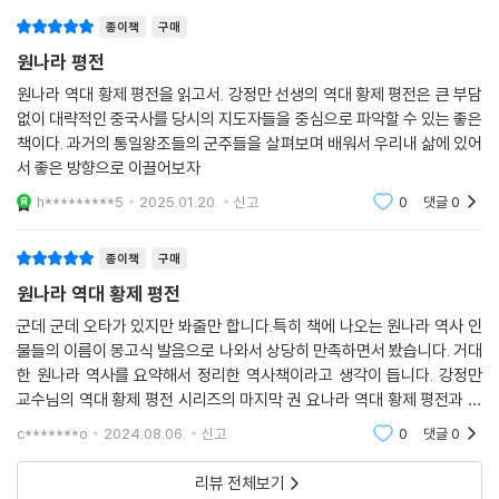
게 통치해야 할지 심각하게 고민했다. 이는 소수의 유목 민족이 다수의 농
종이책
구매
경 민족을 다루는 문제이기도 했다. 원 세조 쿠빌라이는 한족의 법률과 제
제10장. 원 태정제 예순 테무르
도를 수용하고 유가 사상을 존중하며 유학자들을 등용함으로써 한족을 원
원나라 평전
나라의 통치에 순응하게 했다. 원 세조 이후 역대 황제들은 조종(祖宗)의
원나라 역대 황제 평전을 읽고서. 강정만 선생의 역대 황제 평전은 큰 부담
1. 남파지변 직후에 황제로 추대되다
법도를 받들어 대제국을 다스렸다.
없이 대략적인 중국사를 당시의 지도자들을 중심으로 파악할 수 있는 좋은
2. 남파지변에 가담한 신하, 종왕들을 제거하다
책이다. 과거의 통일왕조들의 군주들을 살펴보며 배워서 우리내 삶에 있어
3. 유학을 숭상하고 여러 종교에 대해 포용 정책을 펴다
하지만 원나라는 건국한 지 97년 만에 다시 북방의 초원으로 쫓겨났다. 어
서 좋은 방향으로 이끌어보자
4. 충신의 누명을 벗겨주었지만, 민란을 막지 못하다
째서 원나라는 백 년도 못 되어 중국에서 지배권을 상실했을까.
h*********5
2025.01.20.
신고
0
댓글
0
5. 색목인의 이권 개입을 묵인하고 매관매직을 일삼다
첫째, 원나라는 건국 초기부터 한족 문명에 동화된 몽골인과 한족 출신 유
제11장. 원 문종 투그 테무르
종이책
구매
학자들로 구성된 한법파(漢法派)와 몽골의 귀족 세력 간의 갈등이 잠재
원나라 역대 황제 평전
되어 있었다. 한법파는 한족의 법률과 제도로 국가를 다스림으로써 원나라
1. 성장 과정과 황위 계승
가 역대 한족 왕조의 정통성을 계승하고자 했다. 그들은 유가 사상을 치국
군데 군데 오타가 있지만 봐줄만 합니다.특히 책에 나오는 원나라 역사 인
2. 천순제 세력과 ‘양도의 전쟁’을 벌이다
물들의 이름이 몽고식 발음으로 나와서 상당히 만족하면서 봤습니다. 거대
(治國)의 도(道)로 삼았으며 한족 왕조의 흥망성쇠에서 역사적 교훈을 얻
3. 이복형 쿠살라에게 양위하고 황태자로 책봉되다
한 원나라 역사를 요약해서 정리한 역사책이라고 생각이 듭니다. 강정만
고자 했다. 반면에 몽골의 귀족 세력은 몽골족이 유목 민족으로서의 정체
4. 원 명종이 급사한 직후에 황제로 복위하다
교수님의 역대 황제 평전 시리즈의 마지막 권 요나라 역대 황제 평전과 금
성(正體性)을 고수해야 한다고 생각했다. 그들은 원나라 황실과 조정이
5. 문치를 일으키고 유가를 존중하다
나라 역대 황제 평전 출판이 기대됩니다.
한족 문명의 영향을 받는 것을 싫어했다. 왜냐하면 한족의 법률과 제도는
c*******o
2024.08.06.
신고
0
댓글
0
6. 불교를 지나치게 숭상하여 온갖 폐단을 일으키다
몽골족의 전통과 관습에 맞지 않으며, 한인(漢人)은 착취의 대상이지 몽
리뷰 전체보기
골인과 동급이 아니라고 생각했기 때문이다. 한법파와 몽골의 귀족 세력은