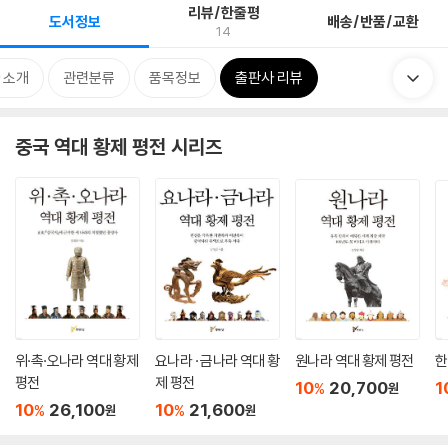
리뷰/한줄평
도서정보
배송/반품/교환
14
 소개
관련분류
품목정보
출판사 리뷰
중국 역대 황제 평전 시리즈
위·촉·오나라 역대 황제
요나라 · 금나라 역대 황
원나라 역대 황제 평전
한
평전
제 평전
10
20,700
1
%
원
10
26,100
10
21,600
%
%
원
원