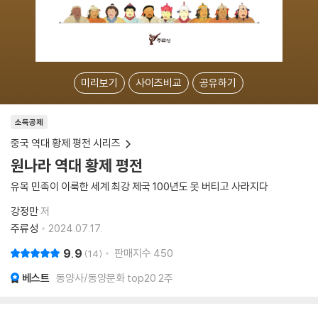
미리보기
사이즈비교
공유하기
소득공제
중국 역대 황제 평전 시리즈
원나라 역대 황제 평전
유목 민족이 이룩한 세계 최강 제국 100년도 못 버티고 사라지다
강정만
저
주류성
2024.07.17.
9.9
판매지수
450
14
베스트
동양사/동양문화 top20 2주