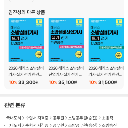
제5장 소방대상물의 소방안전관리
이 많아 어렵다고 느끼는 법령 과목에서도 그림을 통한 디테일한 설
제6장 특별관리시설물의 소방안전관리
명과 출제포인트를 집중 공략한 효율적인 학습 방향을 제공하여 수험
김진성
의 다른 상품
제7장 보칙
생들의 합격을 이끈다. 저서로는 『김진성 소방관계법규(
제8장 벌칙
제4편 소방시설 설치 및 관리에 관한 법률
제1장 총칙
제2장 소방시설등의 설치·관리 및 방염
제3장 소방시설등의 자체점검
2026 해커스 소방설비
2026 해커스 소방설비
2026 해커스 소방설비
제4장 소방시설관리사 및 소방시설관리업
기사 실기 전기 한권합
산업기사 실기 전기 한
기사 필기 전기 한권합
제5장 소방용품의 품질관리
격 이론+최신기출+핵
권합격 이론+최신기출
격 이론+최신기출+핵
10
33,300
10
35,100
10
31,500
제6장 보칙
%
%
%
원
원
원
심노트
+핵심노트
심노트
제7장 벌칙
제5편 위험물안전관리법
관련 분류
제1장 총칙
국내도서
수험서 자격증
공무원
소방공무원(승진)
소방직
제2장 위험물시설의 설치 및 변경
국내도서
수험서 자격증
공무원
소방공무원(승진)
소방승진