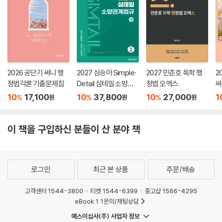
해커스소방 fire.Hackers.com
1. 본 교재 인강(할인쿠폰 수록)
2. 소방관계법규 무료 특강
2026 공단기 써니 행
2027 심승아 Simple·
2027 민준호 독학 행
2
정법각론 기출문제집
Detail 심테일 소방관
정법 오엑스
써
계법규 2
집
10
17,100
10
37,800
10
27,000
1
%
%
%
원
원
원
이 책을 구입하신 분들이 산 분야 책
로그인
최근 본 상품
주문/배송
고객센터 1544-3800
티켓 1544-6399
중고샵 1566-4295
eBook 1:1문의/채팅상담
예스이십사(주) 사업자 정보