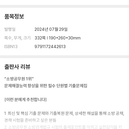
제3장 위험물시설의 안전관리
제4장 위험물의 운반 등
품목정보
제5장 감독 및 조치명령
제6장 보칙
발행일
2024년 07월 29일
제7장 벌칙
제8장 제조소등 및 운반 등의 기술기준
쪽수, 무게, 크기
332쪽 | 190*260*30mm
ISBN13
9791172442613
제6편 소방시설공사업법
제1장 총칙
출판사 리뷰
제2장 소방시설업
제3장 소방시설공사
“소방공무원 1위”
제4장 소방기술자
문제해결능력 향상을 위한 필수 단원별 기출문제집
제5장 소방시설업자협회
제6장 보칙
[이런 분에게 추천합니다]
제7장 벌칙
1. 최신 및 핵심 기출 문제와 기출복원 문제, 상세한 해설을 통해 소방 공채,
약점 보완 해설집[책 속의 책]
경채 시험을 준비하고 싶은 분들
2. 소방공무원 소방관계법규 시험의 출제포인트를 익히고 실전감각을 키