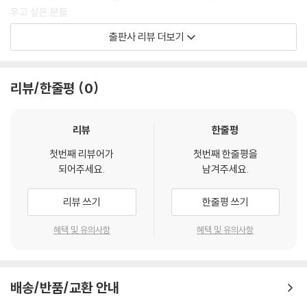
우고 싶은 분들
출판사 리뷰 더보기
[해커스 교재만의 특장점]
1. 최신 출제경향 및 개정 법령을 반영한 단원별 핵심 기출 및 기출복원 문
리뷰/한줄평
0
제 수록
1) 2024년 소방공무원 시험을 포함한 최근 20개년(2005년~2024년)
리뷰
한줄평
기출 및 기출복원 문제 중 재출제 가능성이 높은 중요한 문제만을 선별하
첫번째 리뷰어가
첫번째 한줄평을
여 단원별로 수록하였습니다.
되어주세요.
남겨주세요.
2) 현재의 출제방향을 가장 확실하게 제공하고 있는 최근 7개년의 기출문
제는 중복된 내용일지라도 가급적 원문 그대로 수록하였습니다.
리뷰 쓰기
한줄평 쓰기
3) 각 장별로 출제빈도가 높은 기출문제의 유형을 분석하여 예상되는 변
형문제를 수록하였습니다.
혜택 및 유의사항
혜택 및 유의사항
4) 최신 개정 법령을 교재 내의 모든 문제에 반영하였습니다.
2. 단원별 세분화 구성으로 소방관계법규 출제 범위를 한눈에 파악
배송/반품/교환 안내