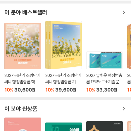
소방관계법규의 내용을 소방관련법령의 종류에 따라 정리하여 문제를 수
록하였습니다.
이 분야 베스트셀러
3. 출제포인트와 상세한 해설을 통해 핵심 개념을 완벽 이해
1) 모든 문제의 해설에 출제포인트를 수록하였습니다.
2) 선지분석 코너를 통해 정답선지에 대한 해설뿐만 아니라 오답선지에 대
한 해설까지 수록하였습니다.
3) 개념플러스 코너를 통해 해당 문제와 관련하여 추가로 알아두어야 하
는 이론 및 법조문 등을 별도로 정리하여 수록하였습니다.
2027 공단기 소방단기
2027 공단기 소방단기
2027 유휘운 행정법총
2
[소방공무원 1위] 한경비즈니스 선정 2024 한국품질만족도 교육(온, 오
써니 행정법총론 핵심
써니 행정법총론 기본
론 요약노트+기출문제
론
프라인 소방학원) 부문 1위
집약
서
(요.플.)
기
10
30,600
10
39,600
10
33,300
1
%
%
%
원
원
원
수록
이 분야 신상품
약점 보완 해설집(책속책)
부가제공