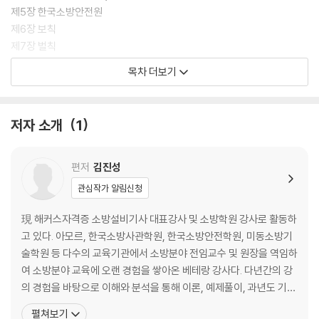
제5장 한국소방안전원
제6장 보칙
제7장 벌칙
목차 더보기
제2편 소방의 화재조사에 관한 법률
제1장 총칙
저자 소개
1
제2장 화재조사의 실시 등
제3장 화재조사 결과의 공표 등
제4장 화재조사 기반구축 등
편저
김진성
제5장 벌칙
관심작가 알림신청
제3편 화재의 예방 및 안전관리에 관한 법률
現 해커스자격증 소방설비기사 대표강사 및 소방학원 강사로 활동하
고 있다. 아모르, 한국소방사관학원, 한국소방안전학원, 미동소방기
제1장 총칙
술학원 등 다수의 교육기관에서 소방분야 전임교수 및 원장을 역임하
제2장 화재의 예방 및 안전관리 기본계획의 수립·시행
여 소방분야 교육에 오랜 경험을 쌓아온 베테랑 강사다. 다년간의 강
제3장 화재안전조사
의 경험을 바탕으로 이해와 분석을 통해 이론, 예제풀이, 과년도 기출
제4장 화재의 예방조치 등
문제 학습까지 체계적인 커리큘럼을 제공한다. 수험생들이 암기 비중
펼쳐보기