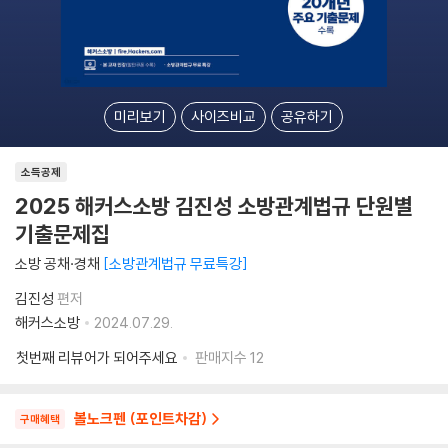
미리보기
사이즈비교
공유하기
소득공제
2025 해커스소방 김진성 소방관계법규 단원별
기출문제집
소방 공채·경채
소방관계법규 무료특강
김진성
편저
해커스소방
2024.07.29.
첫번째 리뷰어가 되어주세요
판매지수
12
볼노크펜 (포인트차감)
구매혜택