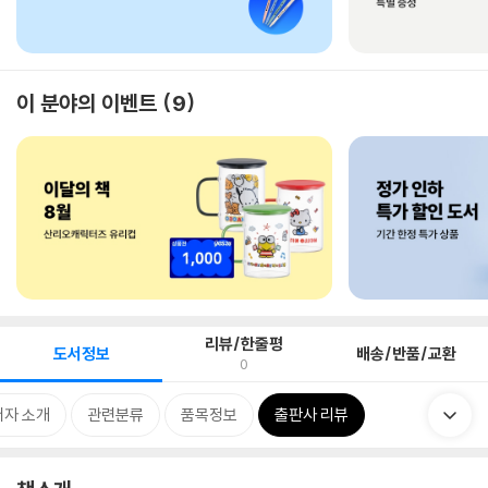
이 분야의 이벤트
9
리뷰/한줄평
도서정보
배송/반품/교환
0
저자 소개
관련분류
품목정보
출판사 리뷰