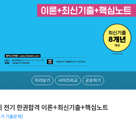
미리보기
사이즈비교
공유하기
실기 전기 한권합격 이론+최신기출+핵심노트
추가 기출문제