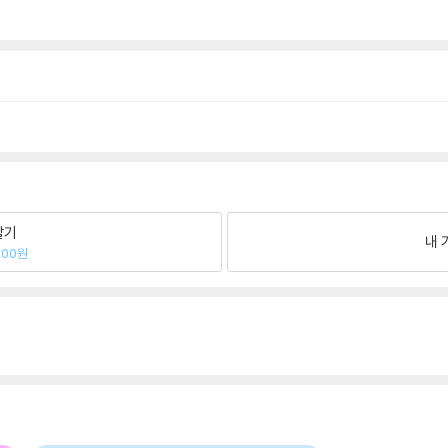
팔기
내 
700원