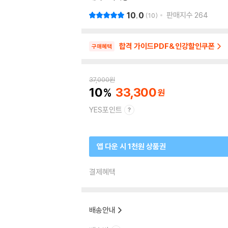
10.0
판매지수
264
10
합격 가이드PDF&인강할인쿠폰
구매혜택
37,000
원
10
33,300
YES포인트
앱 다운 시 1천원 상품권
결제혜택
배송안내