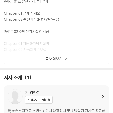
PART 01 소방전기시설의 설계
Chapter 01 설계의 개요
Chapter 02 수신기별(P형) 간선구성
PART 02 소방전기시설의 시공
Chapter 01 자동화재탐지설비
Chapter 02 자동화재속보설비
Chapter 03 누전경보기
목차 더보기
Chapter 04 비상경보설비 및 비상방송설비
Chapter 05 제연설비
Chapter 06 비상콘센트설비
저자 소개
1
Chapter 07 무선통신보조설비
Chapter 08 유도등 및 비상조명등설비
Chapter 09 비상전원설비
저
김진성
Chapter 10 소화설비의 부대 전기설비
관심작가 알림신청
PART 03 소방전기시설의 운용관리
現 해커스자격증 소방설비기사 대표강사 및 소방학원 강사로 활동하