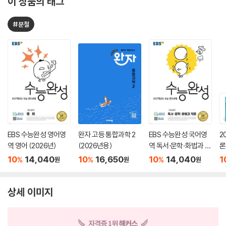
이 상품의 태그
#분철
EBS 수능완성 영어영
완자 고등 통합과학 2
EBS 수능완성 국어영
2
역 영어 (2026년)
(2026년용)
역 독서·문학·화법과 작
론
문 (2026년)
(
10
14,040
10
16,650
10
14,040
1
%
%
%
원
원
원
상세 이미지