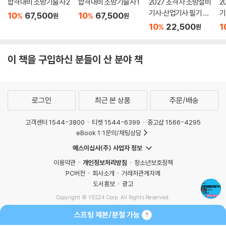
합격내비 소방기술사 2
합격내비 소방기술사 1
2027 초격차 소방설비
2
기사·산업기사 필기 전
기
10
67,500
10
67,500
%
%
원
원
기
계
10
22,500
1
%
원
이 책을 구입하신 분들이 산 분야 책
로그인
최근 본 상품
주문/배송
고객센터 1544-3800
티켓 1544-6399
중고샵 1566-4295
eBook 1:1문의/채팅상담
예스이십사(주) 사업자 정보
이용약관
개인정보처리방침
청소년보호정책
PC버전
회사소개
거래처관계자께
도서홍보
광고
Copyright © YES24 Corp. All Rights Reserved.
MATOM9
스프링 제본/분철 가능