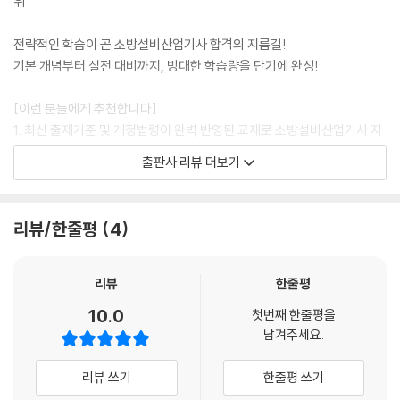
위
전략적인 학습이 곧 소방설비산업기사 합격의 지름길!
기본 개념부터 실전 대비까지, 방대한 학습량을 단기에 완성!
[이런 분들에게 추천합니다]
1. 최신 출제기준 및 개정법령이 완벽 반영된 교재로 소방설비산업기사 자
격증을 취득하고 싶은 분들
출판사 리뷰 더보기
2. 이론 학습부터 최신 기출문제 풀이까지 단기간에 끝내고 싶은 분들
3. 소방설비산업기사 전문 교수님이 직접 집필한 교재로, 시험에 출제되는
포인트를 파악하여 확실하게 합격하고 싶은 분들
리뷰/한줄평
4
[해커스 교재만의 특장점]
1. 방대한 시험 범위를 체계적으로 학습하여 기본 개념부터 실전 대비까지
리뷰
한줄평
단기간에 완성!
10.0
첫번째 한줄평을
1) '이론 → 출제예상문제 → 최신 기출문제'의 구성을 통해 방대한 학습량
남겨주세요.
을 전략적으로 학습할 수 있습니다.
2) '최신 8개년 기출문제'를 통해 반복 출제되는 핵심 내용을 파악하고, 다
리뷰 쓰기
한줄평 쓰기
음 시험에 출제될 이론들을 우선적으로 확인할 수 있습니다.