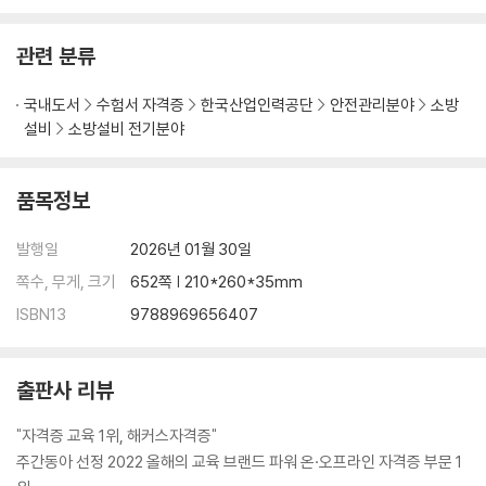
출+핵심노트
2021년 제1회
2021년 제2회
관련 분류
2021년 제4회
2020년 제1회
국내도서
수험서 자격증
한국산업인력공단
안전관리분야
소방
2020년 제2회
설비
소방설비 전기분야
2020년 제3회
2020년 제4회
품목정보
2020년 제5회
발행일
2026년 01월 30일
쪽수, 무게, 크기
652쪽 | 210*260*35mm
ISBN13
9788969656407
출판사 리뷰
"자격증 교육 1위, 해커스자격증"
주간동아 선정 2022 올해의 교육 브랜드 파워 온·오프라인 자격증 부문 1