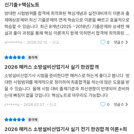
신기출+핵심노트
5. 휴대가 편리한 [핵심노트]로 완벽한 시험 대비!
1) 분리 가능한 휴대용 구성으로 언제 어디서나 핵심 내용만 효율적으로
방대한 시험범위를 합격에 최적화된 핵심개념과 실전대비까지 이론과 출
학습할 수 있습니다.
제예상문제와 최신 기출문제의 연계 학습으로 이론을 빠르고 효율적으로
학습할 수 있습니다. 최근 8개년(2025 ~2018년) 기출문제와 상세한 해
2) 시험에 꼭 필요한 핵심이론만 담아, 시험 직전 마무리 학습까지 할 수 있
설과 풀이 과정을 통해 핵심 이론까지 함께 익히면서 합격에 최적화된 실
습니다.
전 시험연습이 가능해요.
e******m
2026.02.10.
신고
0
댓글
0
[소방설비산업기사 합격을 위한 추가 학습 콘텐츠 - 해커스자격증(pass.
Hackers.com)]
종이책
1. 본 교재 인강(할인쿠폰 및 3일 수강권 수록)
2026 해커스 소방설비산업기사 실기 한권합격
2. 소방설비산업기사 무료특강
소방설비산업기사 시험을 준비한다면 해커스로 하는게 좋다고 봅니다. 방
3. 2개년 추가 기출문제(2019~2018년)
대한 시험범위를 체계적으로 정리하여 최종합격을 하는데 많은 도움을 받
을 수 있습니다. 올해 시험 대비 출제기준과 최신경향이 반영되어 준비하
는데 빠짐이 없을 것입니다. 핵심노트로 마무리도 가능합니다.
c*****o
2026.02.07.
신고
0
댓글
0
종이책
2026 해커스 소방설비산업기사 실기 전기 한권합격 이론+최