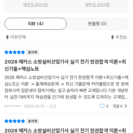
이를 통해 실제 시험 출제 포인트를 빠르게 캐치하여 학습 효율을 극대화
혜택 및 유의사항
혜택 및 유의사항
할 수 있습니다.
리뷰
4
한줄평
0
2. 2026 대비 출제기준 및 개정 법령을 반영!
2026 대비 출제기준과 개정 법령을 모두 반영하여, 시험에 맞는 정확한
리뷰전체
추천순
학습을 할 수 있습니다.
3. 그림자료와 다양한 학습장치를 통해 쉽게 이해하고 폭넓게 학습 가능!
종이책
1) 풍부한 그림자료로 개념 및 이론의 흐름을 한눈에 쉽게 파악할 수 있습
2026 해커스 소방설비산업기사 실기 전기 한권합격 이론+최
니다.
신기출+핵심노트
2) 추가 학습이 필요한 내용을 정리한 '참고' 코너로 포괄적인 학습이 가능
2026 해커스 소방설비산업기사 실기 전기 한권합격 이론+최신기출+핵
합니다.
심노트는 이론 → 출제예상문제 → 최신 기출문제 커리큘럼으로 한 권에
접목시켜 입문생이 접하기에는 쉽고 습득이 빠른 교재입니다.기본 개념부
4. 최근 8개년(2025 ~2018년) 기출문제와 상세한 해설로 실전감각 완
터 실전 대비까지 학습량을 단기에 완성할 수 있도록 도와주는 교재입니
성!
다. 강력추천합니다.
d******l
2026.02.10.
신고
0
댓글
0
1) 최근 8개년 기출문제를 모두 담아 실전 감각을 극대화할 수 있습니다.
2) 해설을 체계적이고 상세하게 수록하여 문제풀이를 통해서도 핵심 이론
종이책
을 효과적으로 학습할 수 있습니다.
2026 해커스 소방설비산업기사 실기 전기 한권합격 이론+최