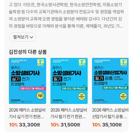
고 있다. 아모르, 한국소방사관학원, 한국소방안전학원, 미동소방기
Chapter 01 시퀀스 제어
술학원 등 다수의 교육기관에서 소방분야 전임교수 및 원장을 역임하
Chapter 02 기계기구ㆍ회로점검 및 조작
여 소방분야 교육에 오랜 경험을 쌓아온 베테랑 강사다. 다년간의 강
Chapter 03 기술공무관리
의 경험을 바탕으로 이해와 분석을 통해 이론, 예제풀이, 과년도 기출
문제 학습까지 체계적인 커리큘럼을 제공한다. 수험생들이 암기 비중
펼쳐보기
- 최신기출 -
이 많아 어렵다고 느끼는 법령 과목에서도 그림을 통한 디테일한 설
명과 출제포인트를 집중 공략한 효율적인 학습 방향을 제공하여 수험
김진성
의 다른 상품
2025년 제1회
생들의 합격을 이끈다. 저서로는 『김진성 소방관계법규(
2025년 제2회
2025년 제3회
2024년 제1회
2024년 제2회
2024년 제3회
2023년 제1회
2023년 제2회
2026 해커스 소방설비
2026 해커스 소방설비
2026 해커스 소방설비
2023년 제4회
기사 실기 전기 한권합
기사 필기 전기 한권합
산업기사 필기 공통 소
2022년 제1회
격 이론+최신기출+핵
격 이론+최신기출+핵
방원론?소방관계법규
10
33,300
10
31,500
10
35,100
2022년 제2회
%
%
%
원
원
원
심노트
심노트
한권합격 이론+최신기
2022년 제4회