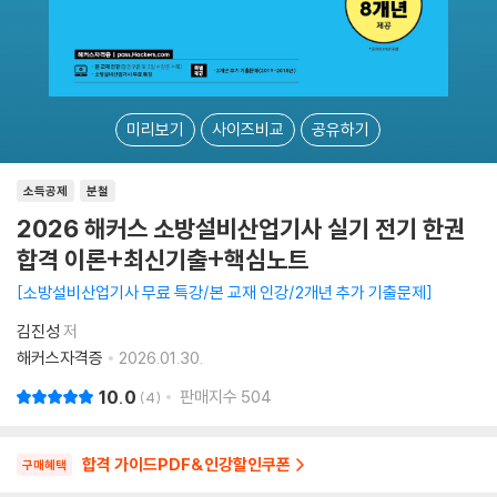
미리보기
사이즈비교
공유하기
소득공제
분철
2026 해커스 소방설비산업기사 실기 전기 한권
합격 이론+최신기출+핵심노트
소방설비산업기사 무료 특강/본 교재 인강/2개년 추가 기출문제
김진성
저
해커스자격증
2026.01.30.
10.0
판매지수
504
4
합격 가이드PDF&인강할인쿠폰
구매혜택