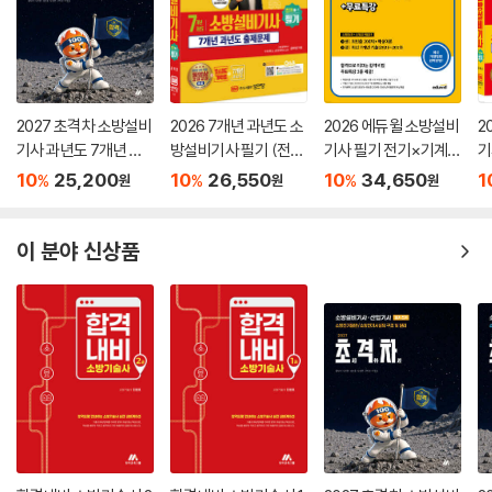
2027 초격차 소방설비
2026 7개년 과년도 소
2026 에듀윌 소방설비
2
기사 과년도 7개년 필
방설비기사 필기 (전기
기사 필기 전기×기계
기
기 전기
1-7)
(소방원론+소방관계
10
25,200
10
26,550
10
34,650
1
%
%
%
원
원
원
법규)
이 분야 신상품