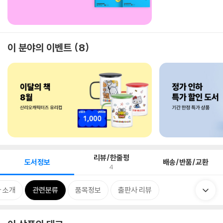
이 분야의 이벤트
8
리뷰/한줄평
도서정보
배송/반품/교환
4
 소개
관련분류
품목정보
출판사 리뷰