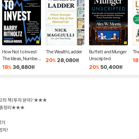
How Not to Invest:
The Wealth Ladder
Buffett and Munger
The
The Ideas, Number
Unscripted
20
28,080
18
%
원
s, and Behaviors Th
18
36,880
20
50,400
%
%
원
원
at Destroy Wealth-
-And How to Avoid
Them
고의 책(투자 분야)’★★★
 총정리★★★
멍거
법칙!