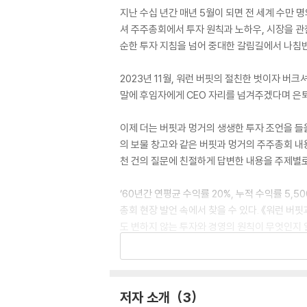
지난 수십 년간 매년 5월이 되면 전 세계 수만 
셔 주주총회에서 투자 원칙과 노하우, 시장을 관
순한 투자 지침을 넘어 중대한 갈림길에서 나침반
2023년 11월, 워런 버핏의 절친한 벗이자 버
말에 후임자에게 CEO 자리를 넘겨주겠다며 은퇴
이제 더는 버핏과 멍거의 생생한 투자 조언을 들
의 보물 창고와 같은 버핏과 멍거의 주주총회 내
천 건의 질문에 친절하게 답변한 내용을 주제별로
‘60년간 연평균 수익률 20%, 누적 수익률 5
총회 현장 발언 속에서 찾을 수 있다. 《워런 버
도 변하지 않는 투자와 경영의 원칙이 무엇인지 
동감과 함께 모든 페이지에서 시대를 초월한 통찰
공을 가져다줄 마중물이 될 것이다.
For decades, thousands of people have 
저자 소개
3