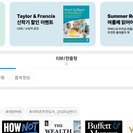
리뷰/한줄평
0
분류
품목정보
#워런버핏
#아마존추천도서_2025상반기