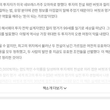
명의 투자자가 미국 네브래스카주 오마하로 향했다. 투자의 전설 워런 버핏과 찰리 멍
찰하는 법, 유망 분야에 관한 정보를 아낌없이 말해 주었기 때문이다. 버핏과 
 역할을 해주는 ‘돈이 되는 가르침’이었다.
크셔 해서웨이 투자 전략 설계자였던 찰리 멍거가 99세를 일기로 세상을 떠났다. 
를 발표했다. 이렇게 역사상 가장 위대한 두 투자가의 오랜 여정이 막을 내렸다.
을 수 없지만, 최고의 위치에서 물러난 두 전설이 남긴 가르침은 여전히 유효하
용을 모두 청취했고, 두 사람의 발언 중 지금도 유효한 조언들을 선별했다. 이 책
 정리한 것이다.
,500,000%’라는 압도적인 수익률을 달성하며 투자계의 전설로 자리 잡은 버핏과
핏과 찰리 멍거: 세계 최고의 투자 수업》은 버핏과 멍거의 실전 투자 경험에서 나
알려준다. 버핏과 멍거의 30년에 걸친 육성이 그대로 담긴 이 책은 실제로 버크
과 흔들리지 않는 부의 법칙을 전달한다. 두 사람의 투자 조언과 경영에 관한 
책소개 더보기
gathered in Omaha, Nebraska for the Berkshire Hathaway AGM, and