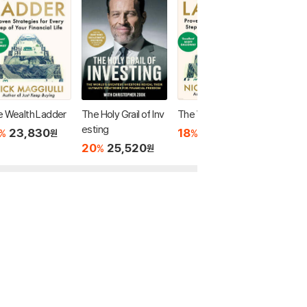
 Wealth Ladder
The Holy Grail of Inv
The Wealth Ladder
The Tra
esting
A Confe
23,830
18
33,780
%
%
원
원
20
25,520
18
2
%
%
원