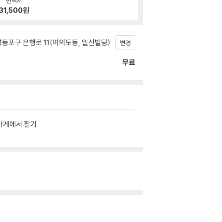
번역서
31,500
원
등포구 은행로 11(여의도동, 일신빌딩)
변경
무료
가게에서 팔기