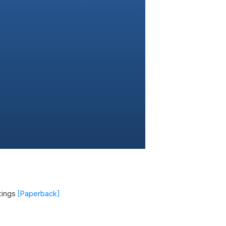
tings
Paperback