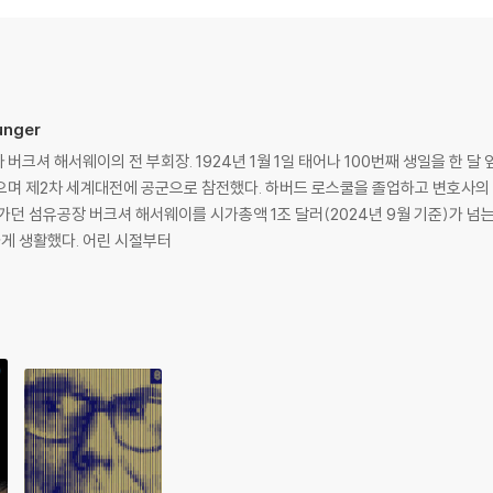
of successful investors to the future of Coca-Cola and Apple. But
le could remember and report back from the meetings.
 of the annual meetings going back to 1994. Alex Morris―an equitie
nual meetings (as well as the six AGMs held since 2018), covering
unger
st 31 years. He then gathered, organized and edited the most inte
scripted is the result.
크셔 해서웨이의 전 부회장. 1924년 1월 1일 태어나 100번째 생일을 한 달 앞
으며 제2차 세계대전에 공군으로 참전했다. 하버드 로스쿨을 졸업하고 변호사의
ocation to the best ways to judge and compensate management, from
가던 섬유공장 버크셔 해서웨이를 시가총액 1조 달러(2024년 9월 기준)가 넘
rizons, this is a book with compelling insights on every page. In 
게 생활했다. 어린 시절부터
treasure trove of profound insights on all aspects of investing and bus
icult decisions, the first question you should ask on a potential 
 finding the right owners to partner with, Buffett and Munger’s
 Warren Buffett: Lessons for Corporate America and Poor Charlie’
 interested in the keys to long-term success in business and inve