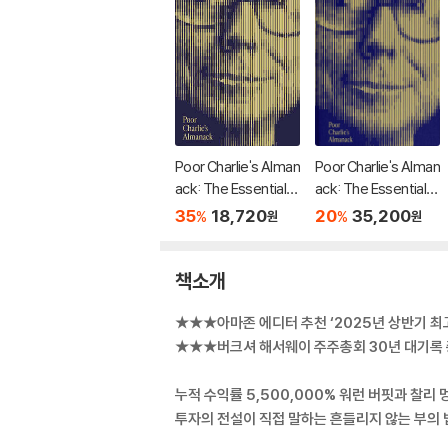
Poor Charlie's Alman
Poor Charlie's Alman
ack: The Essential
ack: The Essential
Wit and Wisdom of
Wit and Wisdom of
35
18,720
20
35,200
%
%
원
원
Charles T. Munger
Charles T. Munger
책소개
★★★아마존 에디터 추천 ‘2025년 상반기 최
★★★버크셔 해서웨이 주주총회 30년 대기록
누적 수익률 5,500,000% 워런 버핏과 찰리 
투자의 전설이 직접 말하는 흔들리지 않는 부의 