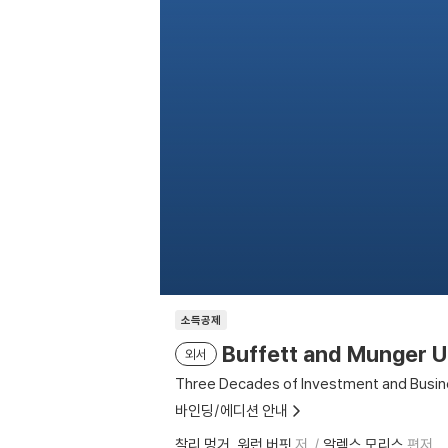
소득공제
Buffett and Munger U
외서
Three Decades of Investment and Busine
바인딩/에디션 안내
찰리 멍거
워런 버핏
저
알렉스 모리스
편저