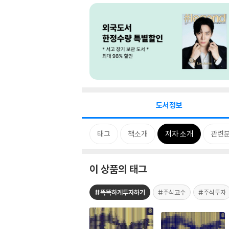
도서정보
태그
책소개
저자 소개
관련
이 상품의 태그
#똑똑하게투자하기
#주식고수
#주식투자