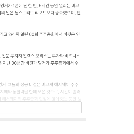
거가 1년에 단 한 번, 5시간 동안 열리는 버크
멍거의 말은 월스트리트 리포트보다 중요했으며, 단
그리고 2년 뒤 열린 60회 주주총회에서 버핏은 연
다. 전문 투자자 알렉스 모리스는 투자와 비즈니스
은 지난 30년간 버핏과 멍거가 주주총회에서 수
 멍거. 그들의 성공 비결은 버크셔 해서웨이 주주
온 지혜와 통찰력을 한데 모은 것으로, 시간이 흘러
셔 해서웨이의 주주총회 현장에 앉아 있는 듯한 생
혜안, 삶의 지혜는 투자자와 기업가들에게 부와 성
 quizzed Warren Buffett and Charlie Mu