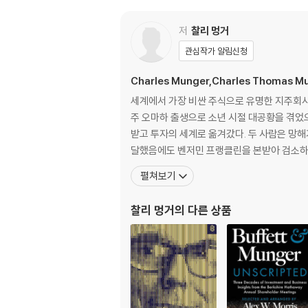
nger on everything from the psychology 
years you only had access to what peop
저
찰리 멍거
In 2018, Berkshire released the archives
관심작가 알림신청
undreds of hours of video from these an
Charles Munger,Charles Thomas M
shire Hathaway shareholders over the pa
d accessible form. Buffett and Munger Un
세계에서 가장 비싼 주식으로 유명한 지주회사 버
주 오마하 출생으로 소년 시절 대공황을 겪었
From the art of intelligent capital all
받고 투자의 세계로 옮겨갔다. 두 사람은 망해
embracing the power of long-term time ho
달했음에도 벤저민 프랭클린을 본받아 검소하
s in their original context, it is a deep 
펼쳐보기
Discover the importance of avoiding diff
찰리 멍거
의 다른 상품
cessful investments, the importance of
The perfect companion to The Essays of
ed belongs on the bookshelf of everyone