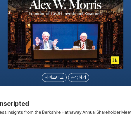
사이즈비교
공유하기
nscripted
ss Insights from the Berkshire Hathaway Annual Shareholder Mee